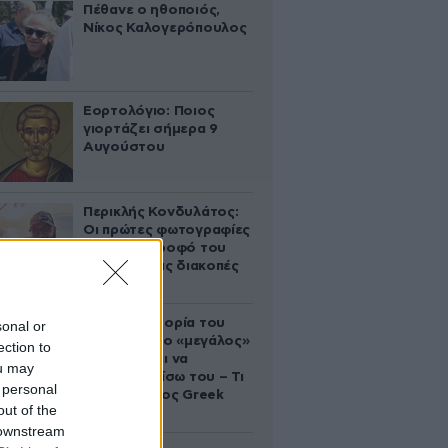
Πέθανε ο ηθοποιός,
Νίκος Καλογερόπουλος
Εορτολόγιο: Ποιος
γιορτάζει σήμερα 9
Αυγούστου
Περικλής Κονδυλάτος:
Οι πρώτες φωτογραφίες
με τη σύντροφό του
Ελίνα από τις διακοπές
τους
Η αυτοκρατορία του
sonal or
«Έντικ» και ο «μεγάλος»
ection to
που φέρεται να
ou may
βρίσκεται πίσω του – Τι
 personal
ορίζει ο όρος Greek
out of the
Mafia
 downstream