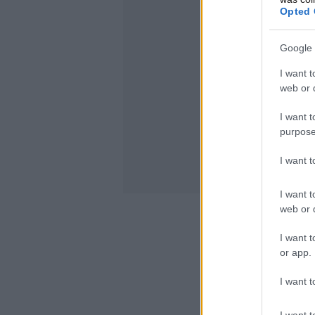
Opted 
Google 
I want t
web or d
I want t
purpose
I want 
I want t
web or d
I want t
or app.
I want t
I want t