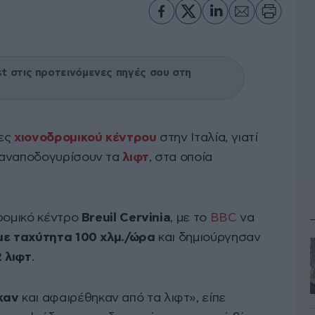
 στις προτεινόμενες πηγές σου στη
τες
χιονοδρομικού κέντρου
στην Ιταλία, γιατί
 αναποδογυρίσουν τα
λιφτ
, στα οποία
δρομικό κέντρο
Breuil Cervinia
, με το
BBC
να
με ταχύτητα 100 χλμ./ώρα
και δημιούργησαν
 λιφτ
.
καν
και αφαιρέθηκαν από τα λιφτ», είπε