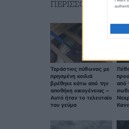
ΠΕΡΙΣΣΟΤΕΡΑ ΑΠΟ
authenti
Τεράστιος πύθωνας με
Πέθα
πρησμένη κοιλιά
προσ
βρέθηκε κάτω από την
από 
αποθήκη οικογένειας –
σωθε
Αυτό ήταν το τελευταίο
Νεκρ
του γεύμα
Καν