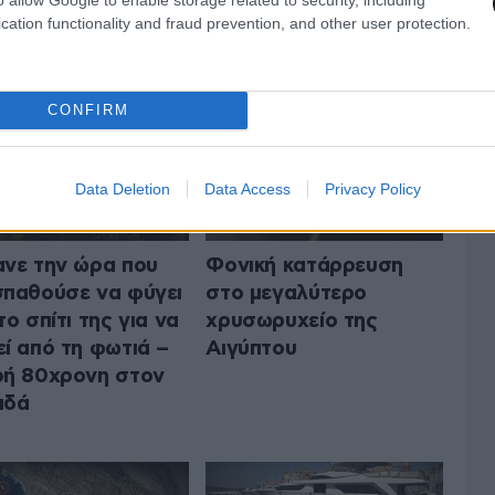
 ΤΟΝ ΚΟΣΜΟ
ΟΛΑ ΤΑ ΑΡΘΡΑ
cation functionality and fraud prevention, and other user protection.
CONFIRM
Data Deletion
Data Access
Privacy Policy
νε την ώρα που
Φονική κατάρρευση
παθούσε να φύγει
στο μεγαλύτερο
το σπίτι της για να
χρυσωρυχείο της
ί από τη φωτιά –
Αιγύπτου
ή 80χρονη στον
αδά