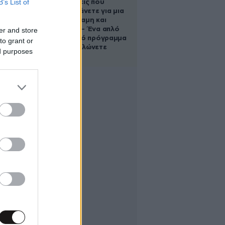
B’s List of
Οι 5 ασκήσεις που
πρέπει να κάνετε για μια
ζωή με δύναμη και
αυτονομία – Ένα απλό
er and store
αλλά ιδανικό πρόγραμμα
to grant or
καθώς μεγαλώνετε
ed purposes