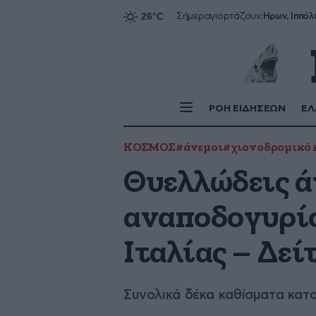
Ήρων, Ιππόλ
Σήμερα
γιορτάζουν:
ΡΟΗ ΕΙΔΗΣΕΩΝ
ΕΛ
ΚΟΣΜΟΣ
#άνεμοι
#χιονοδρομικό 
Θυελλώδεις ά
αναποδογυρίσ
Ιταλίας – Δεί
Συνολικά δέκα καθίσματα κα