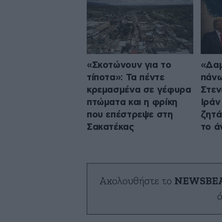
«Σκοτώνουν για το
«Δαμ
τίποτα»: Τα πέντε
πάνω
κρεμασμένα σε γέφυρα
Στεν
πτώματα και η φρίκη
Ιράν
που επέστρεψε στη
ζητά
Σακατέκας
το ά
Ακολουθήστε το
NEWSBE
ό