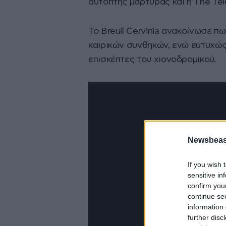
αυτόπτης μάρτυρας και η The Te
Το Breuil Cervinia ανακοίνωσε 
καιρικών συνθηκών, ενώ ευτυχώ
επισκέπτες του χιονοδρομικού.
Newsbeast
If you wish 
sensitive in
confirm you
continue se
information 
further disc