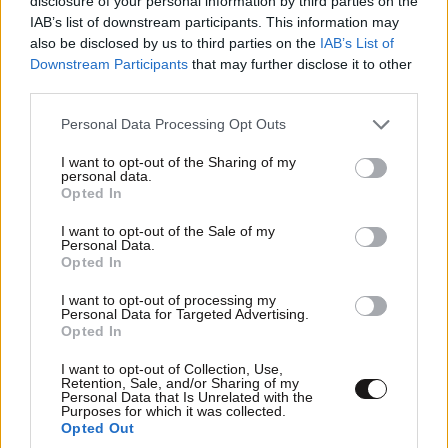
disclosure of your personal information by third parties on the
IAB’s list of downstream participants. This information may
also be disclosed by us to third parties on the
IAB’s List of
Downstream Participants
that may further disclose it to other
third parties.
ΣΧΌΛΙΑ ΑΝΑΓΝΩΣΤΏΝ
0
Please note that this website/app uses one or more Google
Personal Data Processing Opt Outs
services and may gather and store information including but
not limited to your visit or usage behaviour. You may click to
I want to opt-out of the Sharing of my
personal data.
grant or deny consent to Google and its third-party tags to
Opted In
use your data for below specified purposes in below Google
consent section.
I want to opt-out of the Sale of my
Personal Data.
ΠΡΟΣΘΕΣΤΕ ΤΟ ΣΧΟΛΙΟ ΣΑΣ
Opted In
I want to opt-out of processing my
Personal Data for Targeted Advertising.
Opted In
I want to opt-out of Collection, Use,
Retention, Sale, and/or Sharing of my
Personal Data that Is Unrelated with the
Purposes for which it was collected.
Opted Out