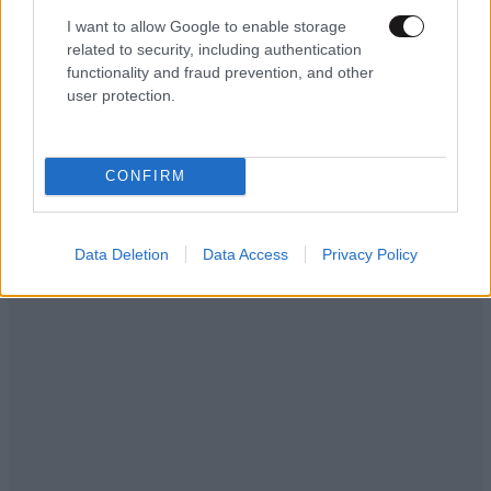
I want to allow Google to enable storage
related to security, including authentication
functionality and fraud prevention, and other
user protection.
LIFESTYLE
2 ω. πριν
Εριέττα Κούρκουλου – Τα 33α γενέθλια και τα
CONFIRM
φιλιά με τον Βύρωνα Βασιλειάδη: «Καμία στιγμή
ευτυχίας δεδομένη»
Data Deletion
Data Access
Privacy Policy