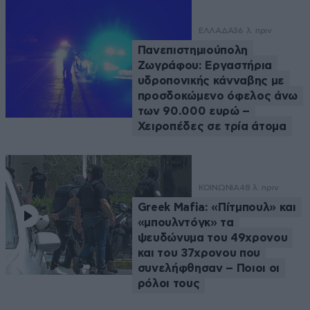
ΕΛΛΑΔΑ
36 λ. πριν
Πανεπιστημιούπολη
Ζωγράφου: Εργαστήρια
υδροπονικής κάνναβης με
προσδοκώμενο όφελος άνω
των 90.000 ευρώ –
Χειροπέδες σε τρία άτομα
ΚΟΙΝΩΝΙΑ
48 λ. πριν
Greek Μafia: «Πίτμπουλ» και
«μπουλντόγκ» τα
ψευδώνυμα του 49χρονου
και του 37χρονου που
συνελήφθησαν – Ποιοι οι
ρόλοι τους