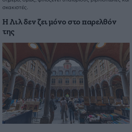
σκακιστές.
Η Λιλ δεν ζει μόνο στο παρελθόν
της