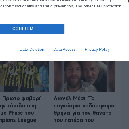
cation functionality and fraud prevention, and other user protection.
CONFIRM
 ΤA ΑΘΛΗΤΙΚΑ
ΟΛΑ ΤΑ ΑΡΘΡΑ
Data Deletion
Data Access
Privacy Policy
 Πρώτο φαβορί
Λιονέλ Μέσι: Το
την είσοδο στη
παγκόσμιο ποδόσφαιρο
ue Phase του
θρηνεί για τον θάνατο
pions League
του πατέρα του