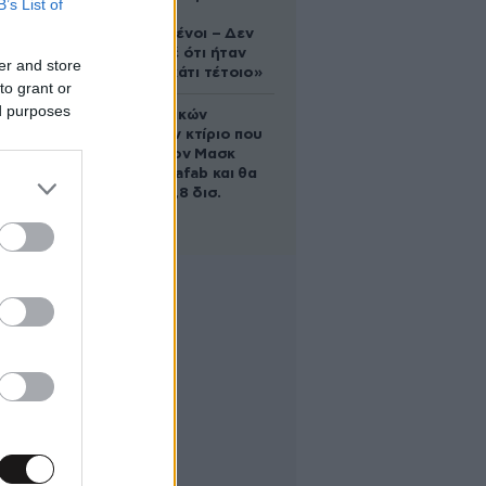
B’s List of
«Είμαστε
συντετριμμένοι – Δεν
έδειξε ποτέ ότι ήταν
er and store
ικανός για κάτι τέτοιο»
to grant or
ed purposes
Το φαραωνικών
διαστάσεων κτίριο που
χτίζει ο Έλον Μασκ
λέγεται Terafab και θα
κοστίσει 16,8 δισ.
δολάρια