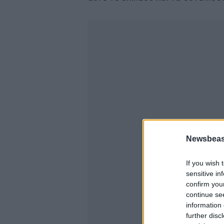
Newsbeast
If you wish 
sensitive in
confirm you
continue se
information 
further disc