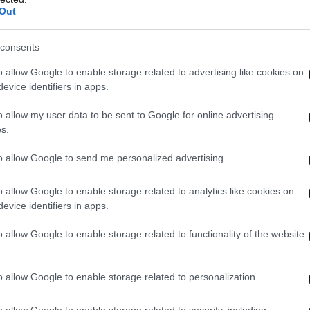
μαντικός είναι ο αγώνας με την Φενέρ. Να
Out
και να είναι εκεί να μας βοηθήσουν. Οι
consents
θρωποι. Είναι ένα παιχνίδι που ξεκινάει από το
 ένα τελείως διαφορετικό ματς. Πρέπει να
o allow Google to enable storage related to advertising like cookies on
evice identifiers in apps.
ατς και τους θέλουμε δίπλα μας γιατί αν έχουμε
λι ότι είχαμε και μετά την Ούνιξ. Είναι πολύ
o allow my user data to be sent to Google for online advertising
 κερδίσουμε και να πάρουμε ένα σημαντικό
s.
to allow Google to send me personalized advertising.
o allow Google to enable storage related to analytics like cookies on
evice identifiers in apps.
o allow Google to enable storage related to functionality of the website
o allow Google to enable storage related to personalization.
o allow Google to enable storage related to security, including