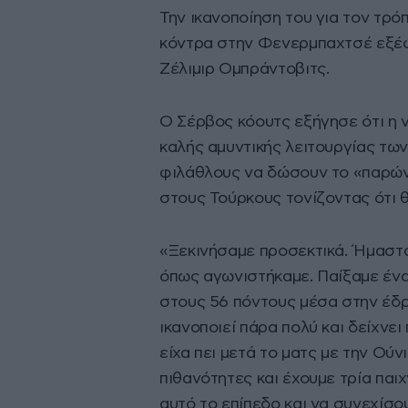
Την ικανοποίηση του για τον τρό
κόντρα στην Φενερμπαχτσέ εξέφ
Ζέλιμιρ Ομπράντοβιτς.
Ο Σέρβος κόουτς εξήγησε ότι η 
καλής αμυντικής λειτουργίας τω
φιλάθλους να δώσουν το «παρών
στους Τούρκους τονίζοντας ότι θα
«Ξεκινήσαμε προσεκτικά. Ήμαστα
όπως αγωνιστήκαμε. Παίξαμε ένα 
στους 56 πόντους μέσα στην έδρα
ικανοποιεί πάρα πολύ και δείχνει
είχα πει μετά το ματς με την Ούνι
πιθανότητες και έχουμε τρία παιχ
αυτό το επίπεδο και να συνεχίσου