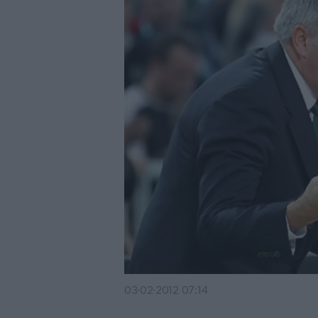
03·02·2012 07:14