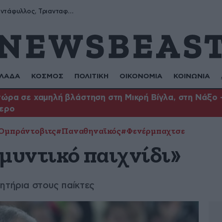
Μύρων, Τριαντάφυλλος, Τριανταφυλλιά, Φυλλιώ, Ρόζα
ΛΑΔΑ
ΚΟΣΜΟΣ
ΠΟΛΙΤΙΚΗ
ΟΙΚΟΝΟΜΙΑ
ΚΟΙΝΩΝΙΑ
ώρα σε χαμηλή βλάστηση στη Μικρή Βίγλα, στη Νάξο –
τερο
 Ομπράντοβιτς
#Παναθηναϊκός
#Φενέρμπαχτσε
αμυντικό παιχνίδι»
ητήρια στους παίκτες