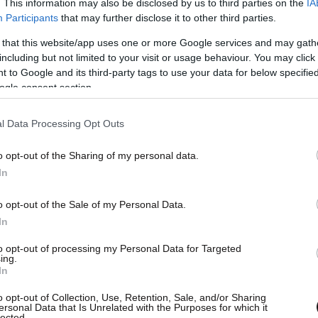
. This information may also be disclosed by us to third parties on the
IA
Participants
that may further disclose it to other third parties.
 that this website/app uses one or more Google services and may gath
including but not limited to your visit or usage behaviour. You may click 
 to Google and its third-party tags to use your data for below specifi
ogle consent section.
l Data Processing Opt Outs
o opt-out of the Sharing of my personal data.
α την ατμόσφαιρα θέλω να πω ήταν εξαιρετική
In
δα όπως η Φενέρ αξίζει να έχει ένα τέτοιο
o opt-out of the Sale of my Personal Data.
υγχαρητήρια και σε αυτούς. Εμείς πρέπει να
In
τι την επόμενη εβδομάδα έχουμε δυο πολύ
to opt-out of processing my Personal Data for Targeted
ing.
In
το παιχνίδι της ερχόμενης βδομάδας στο ΟΑΚΑ
o opt-out of Collection, Use, Retention, Sale, and/or Sharing
ersonal Data that Is Unrelated with the Purposes for which it
θηναϊκού να δώσουν βροντερό «παρών»: «Στους
lected.