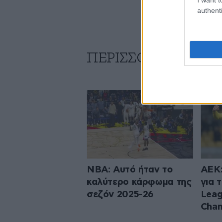
authenti
ΠΕΡΙΣΣΟΤΕΡΑ ΑΠΟ
NBA: Αυτό ήταν το
ΑΕΚ:
καλύτερο κάρφωμα της
για 
σεζόν 2025-26
Leag
Cham