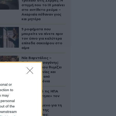
τροχαίο στις Σέρρες: Η
στιγμή που το ΙΧ μπαίνει
στο αντίθετο ρεύμα –
Ακαριαία πέθαναν γιος
και μητέρα
5 ροφήματα που
μπορείτε να πίνετε πριν
τον ύπνο για καλύτερα
επίπεδα σακχάρου στο
αίμα
Νία Βαρντάλος –
Σπύρος Κατσαγάνης:
Μια σχέση που θυμίζει
σενάριο ταινίας και
μετρά πάνω από
τέσσερα χρόνια
sonal or
ection to
Ζευγάρι από τις ΗΠΑ
ou may
που «υιοθέτησε» τον
 personal
Αφγανό
κατηγορούμενο για τη
out of the
δολοφονία της
 downstream
Ελίζαμπεθ Ρος: