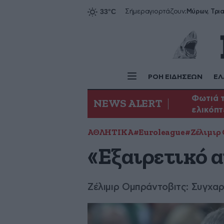
Σήμερα
γιορτάζουν:
ΡΟΗ ΕΙΔΗΣΕΩΝ
ΕΛ
Φωτιά τ
NEWS ALERT
ελικόπ
ΑΘΛΗΤΙΚΑ
#Euroleague
#Ζέλιμιρ
«Εξαιρετικό 
Ζέλιμιρ Ομπράντοβιτς: Συγχαρ