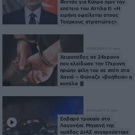
Φιντάν για Κύπρο πριν την
επέτειο του Αττίλα ΙΙ: «Η
ειρήνη οφείλεται στους
Τούρκους στρατιώτες»
ΚΟΙΝΩΝΙΑ
14 λ. πριν
Χειροπέδες σε 24χρονο
που κλείδωσε την 17χρονη
πρώην φίλη του σε σπίτι στα
Χανιά – Φώναζε «βοήθεια» η
κοπέλα
ΕΛΛΑΔΑ
17 λ. πριν
Σοβαρό τροχαίο στο
Λαγονήσι: Μηχανή της
ομάδας ΔΙΑΣ συγκρούστηκε