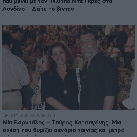
που μένει με τον Φίλιππο Ντε Γκρες στο
Λονδίνο – Δείτε το βίντεο
LIFESTYLE
08·08·2026 09:01
Νία Βαρντάλος – Σπύρος Κατσαγάνης: Μια
σχέση που θυμίζει σενάριο ταινίας και μετρά