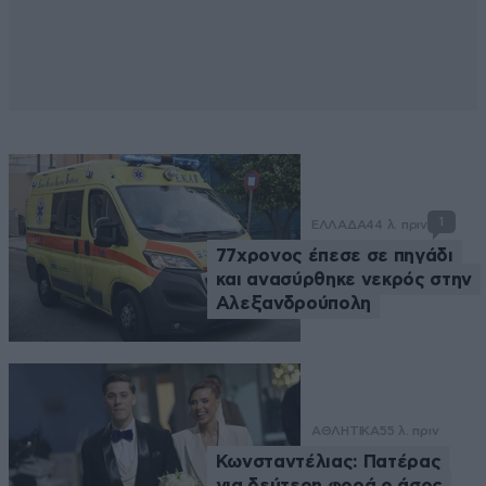
1
ΕΛΛΑΔΑ
44 λ. πριν
77χρονος έπεσε σε πηγάδι
και ανασύρθηκε νεκρός στην
Αλεξανδρούπολη
ΑΘΛΗΤΙΚΑ
55 λ. πριν
Κωνσταντέλιας: Πατέρας
για δεύτερη φορά ο άσος