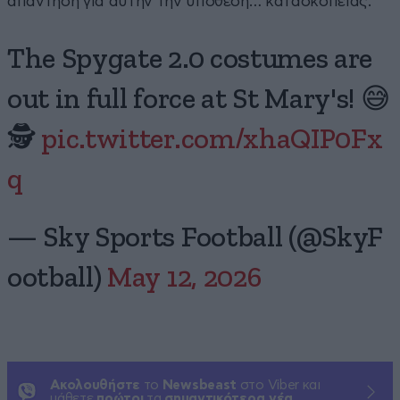
απάντηση για αυτήν την υπόθεση… κατασκοπείας.
The Spygate 2.0 costumes are
out in full force at St Mary's! 😅
🕵
pic.twitter.com/xhaQIP0Fx
q
— Sky Sports Football (@SkyF
ootball)
May 12, 2026
Ακολουθήστε
το
Newsbeast
στο Viber και
μάθετε
πρώτοι
τα
σημαντικότερα νέα