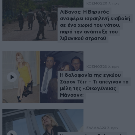
ΚΟΣΜΟΣ
20 λ. πριν
Λίβανος: Η Βηρυτός
αναφέρει ισραηλινή εισβολή
σε ένα χωριό του νότου,
παρά την ανάπτυξη του
λιβανικού στρατού
ΚΟΣΜΟΣ
23 λ. πριν
Η δολοφονία της εγκύου
Σάρον Τέιτ – Τι απέγιναν τα
μέλη της «Οικογένειας
Μάνσον»;
ΕΛΛΑΔΑ
23 λ. πριν