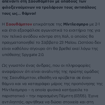
απέναντι στη Σαουθάμπτον με οπαδούς των
φιλοξενούμενων να τρολάρουν τους αντιπάλους
τους ως… θάμνοι!
Η
Σαουθάμπτον
επικράτησε της
Μίντλεσμπρο
με 2-1
και έτσι εξασφάλισε αγωνιστικά το εισιτήριο της για
τον τελικό ανόδου κόντρα στη Χαλ, ο οποίος θα
πραγματοποιηθεί το Σάββατο 23 Μαϊου. Ωστόσο δεν
είναι καθόλου σίγουρο ότι θα βρεθεί εκεί λόγω της
υπόθεσης Spygate 2.0.
Ως γνωστόν ένας άνδρας, που οι πληροφορίες
αναφέρουν ότι είναι αναλυτής της πρώτης ομάδας
της Σαουθάμπτον, εθεάθη να κρύβεται σε έναν
θάμνο και να καταγράφει μέρος της προπόνησης της
Μίντλεσμπρο – η οποία φυσικά κατήγγειλε το
περιστατικό – την περασμένη Πέμπτη (07/05). Έγινε
αντιληπτός, αρνήθηκε να δώσει στοιχεία και στη