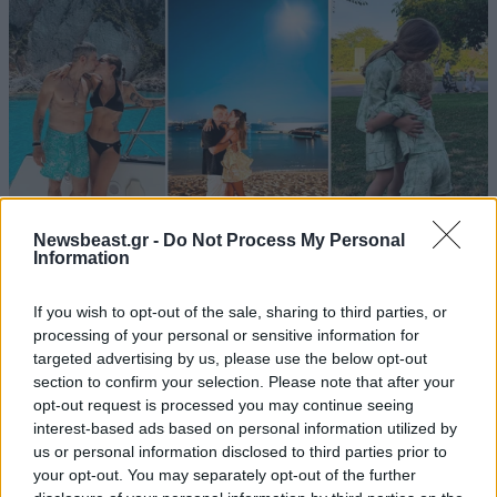
Newsbeast.gr -
Do Not Process My Personal
Information
LIFESTYLE
08·08·2026 19:12
Εριέττα Κούρκουλου – Τα 33α γενέθλια και τα
If you wish to opt-out of the sale, sharing to third parties, or
φιλιά με τον Βύρωνα Βασιλειάδη: «Καμία στιγμή
processing of your personal or sensitive information for
targeted advertising by us, please use the below opt-out
ευτυχίας δεδομένη»
section to confirm your selection. Please note that after your
opt-out request is processed you may continue seeing
interest-based ads based on personal information utilized by
us or personal information disclosed to third parties prior to
your opt-out. You may separately opt-out of the further