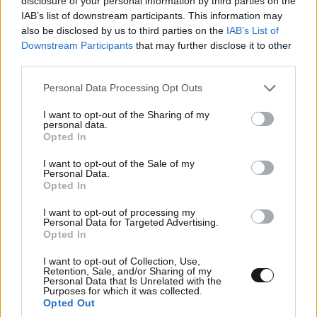
disclosure of your personal information by third parties on the
IAB’s list of downstream participants. This information may
also be disclosed by us to third parties on the
IAB’s List of
Downstream Participants
that may further disclose it to other
third parties.
Please note that this website/app uses one or more Google
Personal Data Processing Opt Outs
services and may gather and store information including but
not limited to your visit or usage behaviour. You may click to
I want to opt-out of the Sharing of my
personal data.
grant or deny consent to Google and its third-party tags to
Opted In
use your data for below specified purposes in below Google
consent section.
I want to opt-out of the Sale of my
Personal Data.
Opted In
I want to opt-out of processing my
Personal Data for Targeted Advertising.
Opted In
I want to opt-out of Collection, Use,
Retention, Sale, and/or Sharing of my
Personal Data that Is Unrelated with the
Purposes for which it was collected.
Opted Out