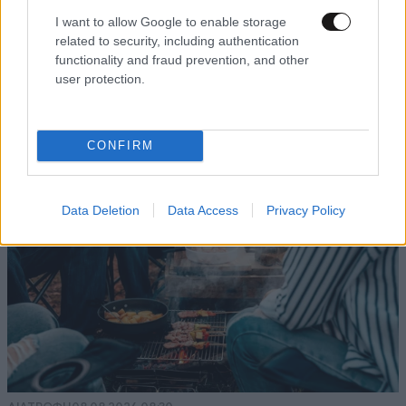
I want to allow Google to enable storage
LIFESTYLE
3 ω. πριν
related to security, including authentication
Μαρία Εκμεκτσίογλου: «17 λευκά τριαντάφυλλα
functionality and fraud prevention, and other
για έναν χρόνο» από τον σύζυγό της στην
user protection.
Κωνσταντινούπολη
CONFIRM
Data Deletion
Data Access
Privacy Policy