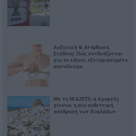
Αυξητική & Ανόρθωση
Στήθους: Πώς συνδυάζονται
για το τέλειο, εξατομικευμένο
αποτέλεσμα
Με τη SEAJETS, η Αμοργός
γίνεται η πιο αυθεντική
απόδραση των Κυκλάδων