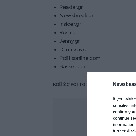
Reader.gr
Newsbreak.gr
Insider.gr
Rosa.gr
Jenny.gr
Dimarxos.gr
Politisonline.com
Basketa.gr
Newsbeast
καθώς και τα:
If you wish 
sensitive in
confirm you
continue se
information 
further disc