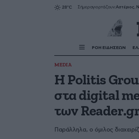
Αστέριος, Ν
Σήμερα
γιορτάζουν:
ΡΟΗ ΕΙΔΗΣΕΩΝ
ΕΛ
MEDIA
Η Politis Gro
στα digital m
των Reader.gr,
Παράλληλα, ο όμιλος διαχειρίζ