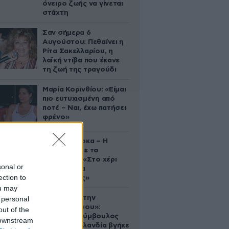
όνειρο ζωής να γίνεται
στάχτη
Σαν σήμερα 6
Αυγούστου: Πεθαίνει η
Ρίτα Σακελλαρίου, η
λαϊκή ντίβα που έκανε
τη ζωή της τραγούδι
Μαρία Κορινθίου: «Είμαι
πιο ευτυχισμένη από
ποτέ – Ναι, έχω πατήσει
φρένο»
Δανάη Μπάρκα – Η
ανάρτηση με το
σάντουιτς: «Στο χέρι
sonal or
σου είναι να
ection to
αδυνατίσεις»
ou may
«Βλέπουμε την
 personal
μπουγάδα σου»:
out of the
Δημοτική σύμβουλος
 downstream
στη Νέα Ζηλανδία βγήκε