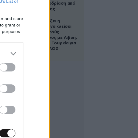
B’s List of
live σε συνεδρίαση από
το μπάνιο της
er and store
Πώς σχεδιάζει η
to grant or
κυβέρνηση να κλείσει
ed purposes
τους ανοιχτούς
λογαριασμούς με Λιβύη,
Αλβανία και Τουρκία για
τη χάραξη ΑΟΖ