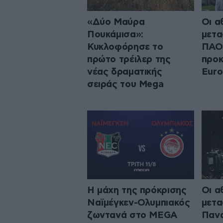
«Δύο Μαύρα
Οι α
Πουκάμισα»:
μετα
Κυκλοφόρησε το
ΠΑΟΚ
πρώτο τρέιλερ της
προκ
νέας δραματικής
Euro
σειράς του Mega
Η μάχη της πρόκρισης
Οι α
Ναϊμέγκεν-Ολυμπιακός
μετα
ζωντανά στο MEGA
Πανα