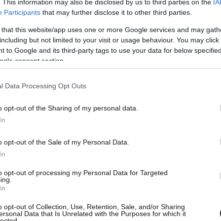
. This information may also be disclosed by us to third parties on the
IA
Participants
that may further disclose it to other third parties.
 that this website/app uses one or more Google services and may gath
including but not limited to your visit or usage behaviour. You may click 
 to Google and its third-party tags to use your data for below specifi
ogle consent section.
l Data Processing Opt Outs
o opt-out of the Sharing of my personal data.
In
o opt-out of the Sale of my Personal Data.
In
to opt-out of processing my Personal Data for Targeted
ing.
In
o opt-out of Collection, Use, Retention, Sale, and/or Sharing
ersonal Data that Is Unrelated with the Purposes for which it
lected.