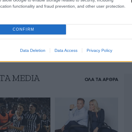
νισχύει περαιτέρω το συνολικό αποτύπωμα του
cation functionality and fraud prevention, and other user protection.
a και αποτελεί ακόμη ένα βήμα προς τη
ολοκληρωμένου media οργανισμού με ισχυρή
CONFIRM
ια επικοινωνίας.
Data Deletion
Data Access
Privacy Policy
ΤA MEDIA
ΟΛΑ ΤΑ ΑΡΘΡΑ