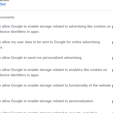
Out
consents
o allow Google to enable storage related to advertising like cookies on
evice identifiers in apps.
o allow my user data to be sent to Google for online advertising
s.
to allow Google to send me personalized advertising.
αι περισσότερες από 30 σελίδες social media, με
ς 2 εκατομμύρια ακολούθους.
o allow Google to enable storage related to analytics like cookies on
evice identifiers in apps.
roup επενδύει σταθερά στην ανάπτυξη των
o allow Google to enable storage related to functionality of the website
ργία συνεργειών μεταξύ διαφορετικών
οιώντας νέες τεχνολογίες και σύγχρονα
o allow Google to enable storage related to personalization.
 και διαφήμισης.
o allow Google to enable storage related to security, including