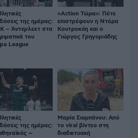
θλητικές
«Action Τώρα»: Πότε
δόσεις της ημέρας:
επιστρέφουν η Ντόρα
 – Άντερλεχτ στα
Κουτροκόη και ο
ριματικά του
Γιώργος Γρηγοριάδης
pa League
θλητικές
Μαρία Σιαμπάνου: Από
δόσεις της ημέρας:
το viral βίντεο στη
θηναϊκός –
διαδικτυακή