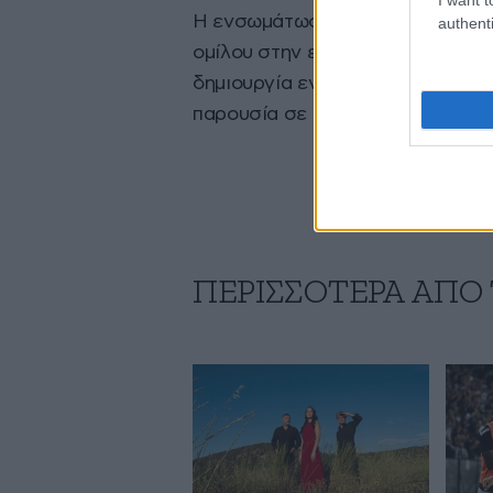
Η ενσωμάτωση των νέων μέσων ε
authenti
ομίλου στην ελληνική αγορά medi
δημιουργία ενός σύγχρονου και 
παρουσία σε όλα τα βασικά κανάλ
ΠΕΡΙΣΣΟΤΕΡΑ ΑΠΟ 