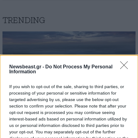
TRENDING
Newsbeast.gr -
Do Not Process My Personal
Information
If you wish to opt-out of the sale, sharing to third parties, or
processing of your personal or sensitive information for
targeted advertising by us, please use the below opt-out
section to confirm your selection. Please note that after your
opt-out request is processed you may continue seeing
interest-based ads based on personal information utilized by
ΚΟΣΜΟΣ
07·08·2026 23:03
us or personal information disclosed to third parties prior to
Το φαραωνικών διαστάσεων κτίριο που χτίζει ο
your opt-out. You may separately opt-out of the further
Έλον Μασκ λέγεται Terafab και θα κοστίσει 16,8