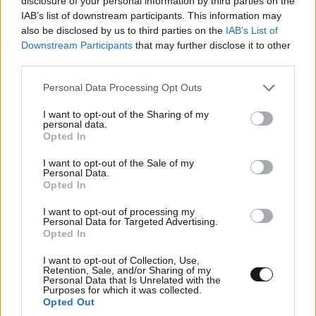
disclosure of your personal information by third parties on the
IAB’s list of downstream participants. This information may
δισ. δολάρια
also be disclosed by us to third parties on the
IAB’s List of
Downstream Participants
that may further disclose it to other
third parties.
Please note that this website/app uses one or more Google
Personal Data Processing Opt Outs
services and may gather and store information including but
not limited to your visit or usage behaviour. You may click to
I want to opt-out of the Sharing of my
personal data.
grant or deny consent to Google and its third-party tags to
Opted In
use your data for below specified purposes in below Google
consent section.
I want to opt-out of the Sale of my
Personal Data.
Opted In
I want to opt-out of processing my
Personal Data for Targeted Advertising.
Opted In
I want to opt-out of Collection, Use,
Retention, Sale, and/or Sharing of my
Personal Data that Is Unrelated with the
Purposes for which it was collected.
Opted Out