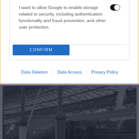
I want to allow Google to enable storage
related to security, including authentication
functionality and fraud prevention, and other
user protection.
CONFIRM
ΑΘΛΗΤΙΚΑ
07·08·2026 21:30
Ακυρώνει δύο συμβόλαια ο Λαρεντζάκης και
υπογράφει σε ελληνική ομάδα-έκπληξη!
Data Deletion
Data Access
Privacy Policy