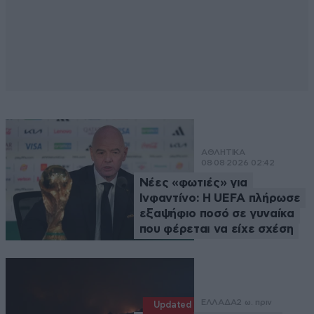
ΑΘΛΗΤΙΚΑ
08·08·2026 02:42
Νέες «φωτιές» για
Ινφαντίνο: Η UEFA πλήρωσε
εξαψήφιο ποσό σε γυναίκα
που φέρεται να είχε σχέση
ΕΛΛΑΔΑ
2 ω. πριν
Updated