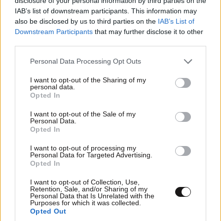
disclosure of your personal information by third parties on the
IAB’s list of downstream participants. This information may
also be disclosed by us to third parties on the
IAB’s List of
Downstream Participants
that may further disclose it to other
third parties.
Please note that this website/app uses one or more Google
Personal Data Processing Opt Outs
services and may gather and store information including but
not limited to your visit or usage behaviour. You may click to
I want to opt-out of the Sharing of my
personal data.
grant or deny consent to Google and its third-party tags to
Opted In
use your data for below specified purposes in below Google
consent section.
I want to opt-out of the Sale of my
Personal Data.
Opted In
I want to opt-out of processing my
FITNESS
09·08·2026 09:30
Personal Data for Targeted Advertising.
Οι 5 ασκήσεις που πρέπει να κάνετε για μια ζωή
Opted In
με δύναμη και αυτονομία – Ένα απλό αλλά
I want to opt-out of Collection, Use,
ιδανικό πρόγραμμα καθώς μεγαλώνετε
Retention, Sale, and/or Sharing of my
Personal Data that Is Unrelated with the
Purposes for which it was collected.
Opted Out