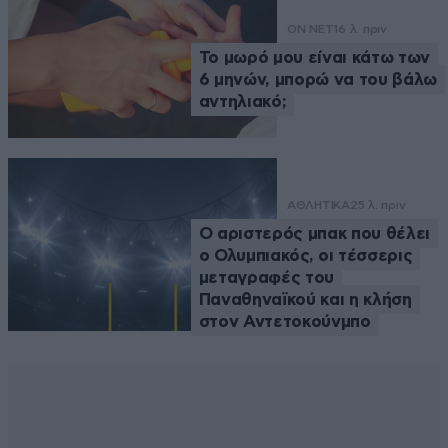
ON NET
16 λ. πριν
Το μωρό μου είναι κάτω των
6 μηνών, μπορώ να του βάλω
αντηλιακό;
ΑΘΛΗΤΙΚΑ
25 λ. πριν
Ο αριστερός μπακ που θέλει
ο Ολυμπιακός, οι τέσσερις
μεταγραφές του
Παναθηναϊκού και η κλήση
στον Αντετοκούνμπο