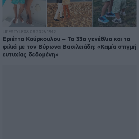
LIFESTYLE
08·08·2026 19:12
Εριέττα Κούρκουλου – Τα 33α γενέθλια και τα
φιλιά με τον Βύρωνα Βασιλειάδη: «Καμία στιγμή
ευτυχίας δεδομένη»