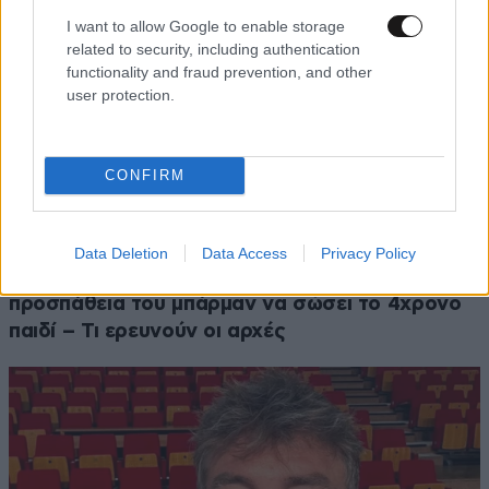
I want to allow Google to enable storage
related to security, including authentication
functionality and fraud prevention, and other
user protection.
CONFIRM
ΚΟΙΝΩΝΙΑ
09·08·2026 08:50
Data Deletion
Data Access
Privacy Policy
Πώς έγινε η τραγωδία στην Πάρο: Η απέλπιδα
προσπάθεια του μπάρμαν να σώσει το 4χρονο
παιδί – Τι ερευνούν οι αρχές