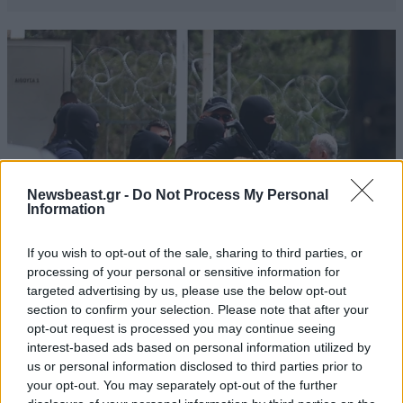
Newsbeast.gr -
Do Not Process My Personal
Information
If you wish to opt-out of the sale, sharing to third parties, or
processing of your personal or sensitive information for
targeted advertising by us, please use the below opt-out
ΚΟΣΜΟΣ
09·08·2026 07:44
section to confirm your selection. Please note that after your
Η αυτοκρατορία του «Έντικ» και ο «μεγάλος»
opt-out request is processed you may continue seeing
που φέρεται να βρίσκεται πίσω του – Τι ορίζει ο
interest-based ads based on personal information utilized by
όρος Greek Mafia
us or personal information disclosed to third parties prior to
your opt-out. You may separately opt-out of the further