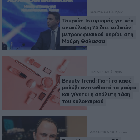
ΚΟΣΜΟΣ
31 λ. πριν
Τουρκία: Ισχυρισμός για νέα
ανακάλυψη 75 δισ. κυβικών
μέτρων φυσικού αερίου στη
Μαύρη Θάλασσα
TRENDS
48 λ. πριν
Beauty trend: Γιατί το καφέ
μολύβι αντικαθιστά το μαύρο
και γίνεται η απόλυτη τάση
του καλοκαιριού
ΑΘΛΗΤΙΚΑ
49 λ. πριν