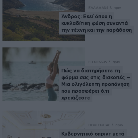
ΕΛΛΑΔΑ
34 λ. πριν
Άνδρος: Εκεί όπου η
κυκλαδίτικη φύση συναντά
την τέχνη και την παράδοση
FITNESS
39 λ. πριν
Πώς να διατηρήσετε τη
φόρμα σας στις διακοπές –
Μια ολιγόλεπτη προπόνηση
που προσφέρει ό,τι
χρειάζεστε
ΠΟΛΙΤΙΚΗ
40 λ. πριν
Κυβερνητικό σπριντ μετά