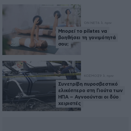
ON NET
6 λ. πριν
Μπορεί το pilates να
βοηθήσει τη γονιμότητά
σου;
ΚΟΣΜΟΣ
9 λ. πριν
Συνετρίβη πυροσβεστικό
ελικόπτερο στη Γιούτα των
ΗΠΑ – Αγνοούνται οι δύο
χειριστές