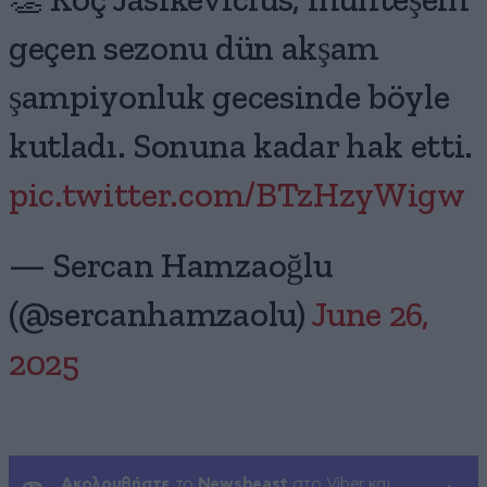
👏 Koç Jasikevicius, muhteşem
geçen sezonu dün akşam
şampiyonluk gecesinde böyle
kutladı. Sonuna kadar hak etti.
pic.twitter.com/BTzHzyWigw
— Sercan Hamzaoğlu
(@sercanhamzaolu)
June 26,
2025
Ακολουθήστε
το
Newsbeast
στο Viber και