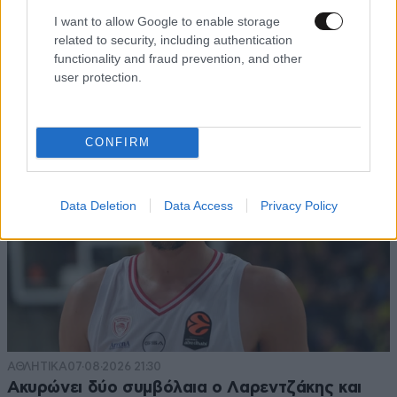
Το φαραωνικών διαστάσεων κτίριο που χτίζει ο
I want to allow Google to enable storage
Έλον Μασκ λέγεται Terafab και θα κοστίσει 16,8
related to security, including authentication
δισ. δολάρια
functionality and fraud prevention, and other
user protection.
CONFIRM
Data Deletion
Data Access
Privacy Policy
ΑΘΛΗΤΙΚΑ
07·08·2026 21:30
Ακυρώνει δύο συμβόλαια ο Λαρεντζάκης και