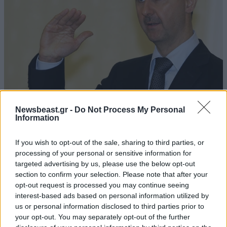
ΚΟΣΜΟΣ
08·08·2026 04:58
Newsbeast.gr -
Do Not Process My Personal
Information
Στα ίχνη της «Αράχνης» του Άσαντ: Ο
άνθρωπος των βασανιστηρίων της Συρίας
If you wish to opt-out of the sale, sharing to third parties, or
εντοπίστηκε στη Ρωσία
processing of your personal or sensitive information for
targeted advertising by us, please use the below opt-out
section to confirm your selection. Please note that after your
opt-out request is processed you may continue seeing
interest-based ads based on personal information utilized by
us or personal information disclosed to third parties prior to
your opt-out. You may separately opt-out of the further