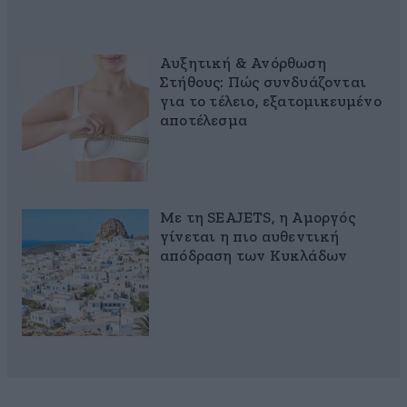
Αυξητική & Ανόρθωση
Στήθους: Πώς συνδυάζονται
για το τέλειο, εξατομικευμένο
αποτέλεσμα
Με τη SEAJETS, η Αμοργός
γίνεται η πιο αυθεντική
απόδραση των Κυκλάδων