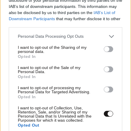
disclosure of your personal information by third parties on the
IAB’s list of downstream participants. This information may
also be disclosed by us to third parties on the
IAB’s List of
Downstream Participants
that may further disclose it to other
third parties.
Please note that this website/app uses one or more Google
Personal Data Processing Opt Outs
services and may gather and store information including but
not limited to your visit or usage behaviour. You may click to
I want to opt-out of the Sharing of my
personal data.
grant or deny consent to Google and its third-party tags to
Opted In
use your data for below specified purposes in below Google
consent section.
I want to opt-out of the Sale of my
Personal Data.
Opted In
I want to opt-out of processing my
Personal Data for Targeted Advertising.
Opted In
I want to opt-out of Collection, Use,
Retention, Sale, and/or Sharing of my
Personal Data that Is Unrelated with the
Purposes for which it was collected.
Opted Out