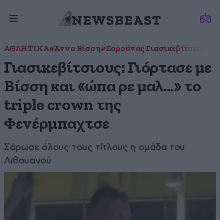
ΑΘΛΗΤΙΚΑ
#Άννα Βίσση
#Σαρούνας Γιασικεβίτσιους
#
Γιασικεβίτσιους: Γιόρτασε με
Βίσση και «ώπα ρε μαλ…» το
triple crown της
Φενέρμπαχτσε
Σάρωσε όλους τους τίτλους η ομάδα του
Λιθουανού