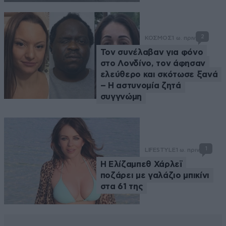
2
ΚΟΣΜΟΣ
1 ω. πριν
Τον συνέλαβαν για φόνο
στο Λονδίνο, τον άφησαν
ελεύθερο και σκότωσε ξανά
– Η αστυνομία ζητά
συγγνώμη
1
LIFESTYLE
1 ω. πριν
Η Ελίζαμπεθ Χάρλεϊ
ποζάρει με γαλάζιο μπικίνι
στα 61 της