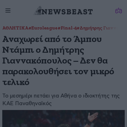
ΑΘΛΗΤΙΚΑ
#Euroleague
#Final-4
#Δημήτρης Γιαννακό
Αναχωρεί από το Άμπου
Ντάμπι ο Δημήτρης
Γιαννακόπουλος – Δεν θα
παρακολουθήσει τον μικρό
τελικό
Το μεσημέρι πετάει για Αθήνα ο ιδιοκτήτης της
ΚΑΕ Παναθηναϊκός