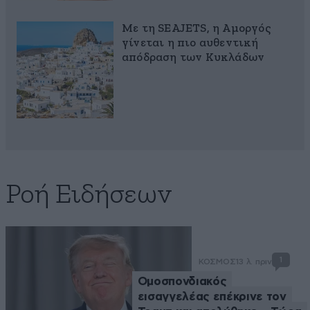
Με τη SEAJETS, η Αμοργός
γίνεται η πιο αυθεντική
απόδραση των Κυκλάδων
Ροή Ειδήσεων
1
ΚΟΣΜΟΣ
13 λ. πριν
Ομοσπονδιακός
εισαγγελέας επέκρινε τον