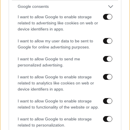
«Σπέκουλα, ψεύδη, πολιτική αναξιοπρέπεια και
Google consents
ανεπίδεκτες μαθήσεως»
ΜΑΟ ΜΑΟΣ
24·05·2025 14:33
I want to allow Google to enable storage
related to advertising like cookies on web or
Αναχωρεί από το Άμπου Ντάμπι ο Δημήτρης
device identifiers in apps.
Γιαννακόπουλος ΔΕΝ ΕΧΕΙ ΤΣΙΡΚΟ ΕΚΕΙ ΝΑ ΠΑΙΖΕΙΣ
και που εισαι να κοψεις το μουστακη φιανεσαι σαμ
I want to allow my user data to be sent to
εξωγεινειος
Google for online advertising purposes.
Απαντήστε
0
0
I want to allow Google to send me
personalized advertising.
I want to allow Google to enable storage
related to analytics like cookies on web or
Nostromo
24·05·2025 14:25
device identifiers in apps.
Μην του μιλάτε του παιδιού αφήστε το να κλάψει...
I want to allow Google to enable storage
related to functionality of the website or app.
Απαντήστε
0
0
I want to allow Google to enable storage
related to personalization.
Μετα το κλαμα , εχει
24·05·2025 15:08