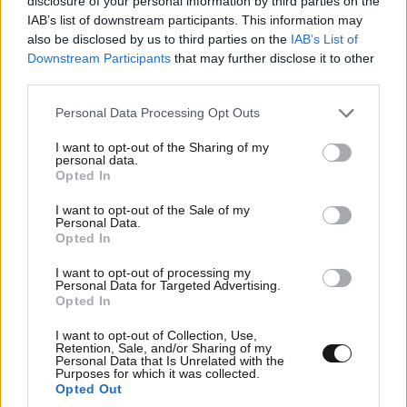
disclosure of your personal information by third parties on the
IAB’s list of downstream participants. This information may
also be disclosed by us to third parties on the
IAB’s List of
Downstream Participants
that may further disclose it to other
TRENDING
δεν βλεπει (κανε)ναν
24·05·2025 17:40
third parties.
Please note that this website/app uses one or more Google
Personal Data Processing Opt Outs
προεδρε μαζεψου κ μοιασε στον πατερα κ στον θειο σ
services and may gather and store information including but
σοβαρεψου
not limited to your visit or usage behaviour. You may click to
I want to opt-out of the Sharing of my
personal data.
grant or deny consent to Google and its third-party tags to
Opted In
Απαντήστε
0
0
use your data for below specified purposes in below Google
consent section.
I want to opt-out of the Sale of my
Personal Data.
Opted In
Ο Χ Ι
24·05·2025 15:52
I want to opt-out of processing my
Personal Data for Targeted Advertising.
Όχι μικρόψυχα , κομπλεξικά σχόλια, ΜΑΚΑΡΙ να ήταν
Opted In
στον τελικό μια Ελληνική ομάδα.
I want to opt-out of Collection, Use,
Retention, Sale, and/or Sharing of my
Personal Data that Is Unrelated with the
Απαντήστε
0
0
Purposes for which it was collected.
ΠΟΛΙΤΙΚΗ
07·08·2026 20:19
Opted Out
Θανάσης Αυγερινός για Καρυστιανού-Γρατσία: