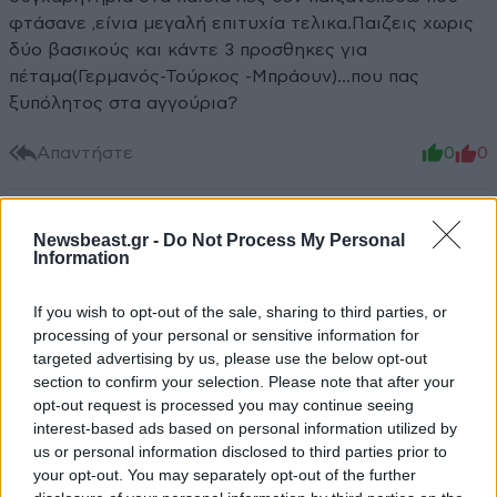
φτάσανε ,είνια μεγαλή επιτυχία τελικα.Παιζεις χωρις
δύο βασικούς και κάντε 3 προσθηκες για
πέταμα(Γερμανός-Τούρκος -Μπράουν)...που πας
ξυπόλητος στα αγγούρια?
Απαντήστε
0
0
Newsbeast.gr -
Do Not Process My Personal
Information
If you wish to opt-out of the sale, sharing to third parties, or
processing of your personal or sensitive information for
targeted advertising by us, please use the below opt-out
section to confirm your selection. Please note that after your
opt-out request is processed you may continue seeing
interest-based ads based on personal information utilized by
us or personal information disclosed to third parties prior to
your opt-out. You may separately opt-out of the further
ΠΕΡΙΣΣΟΤΕΡΑ ΣΧΟΛΙΑ