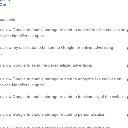
 10 Μαρτίου 2025 ο
Out
ς του ΘΡΥΛΟΥ τα εκατοστά
consents
γου μας!
o allow Google to enable storage related to advertising like cookies on
evice identifiers in apps.
o allow my user data to be sent to Google for online advertising
ης Πογιαντζής
#Olympiacos
s.
to allow Google to send me personalized advertising.
iraeus
#Greece
#Fans
ing
o allow Google to enable storage related to analytics like cookies on
evice identifiers in apps.
RtYixG9j
o allow Google to enable storage related to functionality of the website
@olympiacosfc)
March 15,
o allow Google to enable storage related to personalization.
o allow Google to enable storage related to security, including