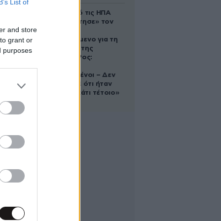
B’s List of
Ζευγάρι από τις ΗΠΑ
που «υιοθέτησε» τον
er and store
Αφγανό
to grant or
κατηγορούμενο για τη
δολοφονία της
ed purposes
Ελίζαμπεθ Ρος:
«Είμαστε
συντετριμμένοι – Δεν
έδειξε ποτέ ότι ήταν
ικανός για κάτι τέτοιο»