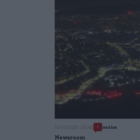
15·03·2025 20:40
σχόλια
1
Newsroom