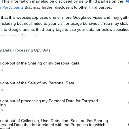
. This information may also be disclosed by us to third parties on the
IA
Participants
that may further disclose it to other third parties.
 that this website/app uses one or more Google services and may gath
including but not limited to your visit or usage behaviour. You may click 
 to Google and its third-party tags to use your data for below specifi
ogle consent section.
l Data Processing Opt Outs
o opt-out of the Sharing of my personal data.
υ 2025 ο αξεπέραστος κόσμος του ΘΡΥΛΟΥ τα
In
 μας!», αναφέρει στην ανάρτησή της η ΠΑΕ.
o opt-out of the Sale of my Personal Data.
In
ρόνια πολλά, 100 χρόνια και
to opt-out of processing my Personal Data for Targeted
ing.
In
o opt-out of Collection, Use, Retention, Sale, and/or Sharing
ersonal Data that Is Unrelated with the Purposes for which it
lected.