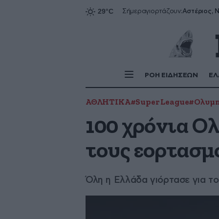
Αστέριος, Ν
Σήμερα
γιορτάζουν:
ΡΟΗ ΕΙΔΗΣΕΩΝ
ΕΛ
ΑΘΛΗΤΙΚΑ
#Super League
#Ολυμπ
100 χρόνια Ολ
τους εορτασμ
Όλη η Ελλάδα γιόρτασε για τ