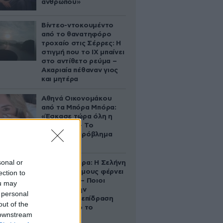
ανθρώπου»
Βίντεο-ντοκουμέντο
από το θανατηφόρο
τροχαίο στις Σέρρες: Η
στιγμή που το ΙΧ μπαίνει
στο αντίθετο ρεύμα –
Ακαριαία πέθαναν γιος
και μητέρα
Αθηνά Οικονομάκου
από τα Μπόρα Μπόρα:
«Έσκασε τώρα όλη η
κούραση» – Το
απρόοπτο πρόβλημα
υγείας
sonal or
Ζώδια σήμερα: Η Σελήνη
στους Διδύμους φέρνει
ection to
ανατροπές – Ποιοι
ou may
δέχονται την
 personal
ευεργετική επίδραση
out of the
του Δία από το
 downstream
απόγευμα;