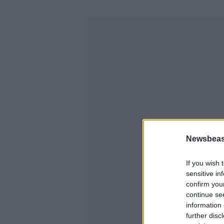
Newsbeast
If you wish 
sensitive in
confirm you
continue se
information 
further disc