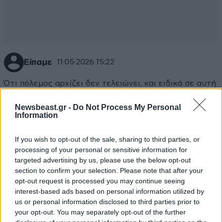
Είπαμε
11·05·2026 15:22
Ότι πόλεμος αρχίζει δεν τελειώνει, και ειδικά σε αυτή
την περίπτωση είναι τόσο αγύριστα κεφάλια οι Ιρανοί
Newsbeast.gr -
Do Not Process My Personal
που τώρα ίσως θα έχει καταλάβει το μέγα λάθος του
Information
ο Τραμπ που ξεκίνησε αυτό τον πόλεμο και μαζί του
πήρε στο λαιμό του ένα ολόκληρο πλανήτη με οποιεσ
If you wish to opt-out of the sale, sharing to third parties, or
συνέπειες θα έχει αυτό από εδώ και πέρα.
processing of your personal or sensitive information for
targeted advertising by us, please use the below opt-out
Απαντήστε
1
0
section to confirm your selection. Please note that after your
opt-out request is processed you may continue seeing
interest-based ads based on personal information utilized by
us or personal information disclosed to third parties prior to
Adiafthorospromitheas
11·05·2026 12:24
your opt-out. You may separately opt-out of the further