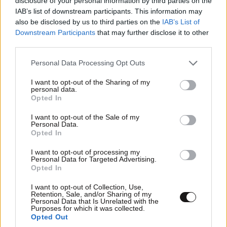
disclosure of your personal information by third parties on the
Και γιατί να τα κάνει όλα αυτά ο Τραμπ αφού μπορεί
IAB’s list of downstream participants. This information may
also be disclosed by us to third parties on the
IAB’s List of
αν θέλει να τους εξαφανίσει? Δηλαδή είσαι από κάτω,
Downstream Participants
that may further disclose it to other
βάζεις και όρους??? Το άλλο θα δουμε
third parties.
Απαντήστε
1
1
Please note that this website/app uses one or more Google
Personal Data Processing Opt Outs
services and may gather and store information including but
not limited to your visit or usage behaviour. You may click to
I want to opt-out of the Sharing of my
και γιατί...
11·05·2026 13:47
personal data.
grant or deny consent to Google and its third-party tags to
Opted In
use your data for below specified purposes in below Google
...δεν δοκιμάζει "να τους εξαφανίσει" αν μπορεί?
consent section.
I want to opt-out of the Sale of my
Μήπως αυτό σημάνει το τέλος της "Ρώμης" ???
Personal Data.
Opted In
Απαντήστε
2
0
I want to opt-out of processing my
Personal Data for Targeted Advertising.
Opted In
I want to opt-out of Collection, Use,
ΑΧΑ
11·05·2026 12:12
Retention, Sale, and/or Sharing of my
Personal Data that Is Unrelated with the
Purposes for which it was collected.
Ο Τραμπ είναι Με το μέρος του Θεού του καλού
Opted Out
χριστιανών ορθοδόξων Ελλήνων Σπαρτιατών