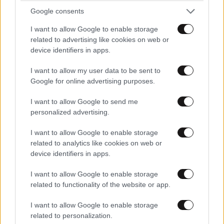
πολεμιστών για να ξέρετε όλοι εσείς εδώ φίλοι
Google consents
μου.ολοι αυτοί Ιράν κλπ, είναι με το μέρος τού Θεού
I want to allow Google to enable storage
σατανά Άδη.το κοράνι είναι επί καθεστώς του Ιράν
related to advertising like cookies on web or
ΣΑΤΑΝΆ τσιχαντιστων Πέρσες.θα επικρατεί μια ζωή
device identifiers in apps.
ΟΥΣΤ ΡΕ το απόλυτο σύμβολο του χάους και της
κολάσεως Γερμανίας.
I want to allow my user data to be sent to
Google for online advertising purposes.
Απαντήστε
0
0
I want to allow Google to send me
personalized advertising.
ΑΧΑ καταλαβες????
11·05·2026 14:11
I want to allow Google to enable storage
Μην γραφεις ετσι για τα αδελφια της
related to analytics like cookies on web or
ΑΡΙΣΤΕΡΑΣ διοτι αλλομονο σου θα ελθη η
device identifiers in apps.
ΔΙΚΑΙΑ ΣΑΡΙΑ και θα σε καθαρηση καταλαβες
I want to allow Google to enable storage
Απαντήστε
0
0
related to functionality of the website or app.
I want to allow Google to enable storage
related to personalization.