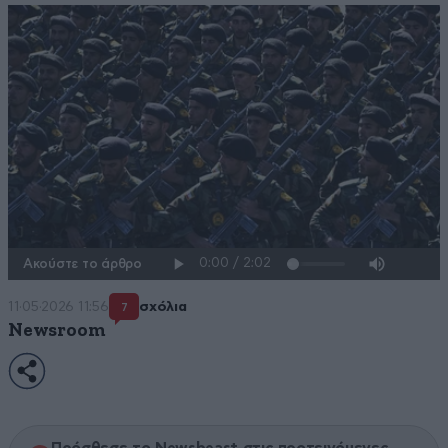
Ακούστε το άρθρο
11·05·2026 11:56
σχόλια
7
Newsroom