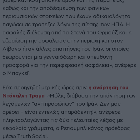
[αμερικανικού] αποκλεισμού και της πειρατείας,
καθώς και την αποδέσμευση των ιρανικών
περιουσιακών στοιχείων που έχουν αδικαιολόγητα
παγώσει σε τράπεζες λόγω της πίεσης των ΗΠΑ. Η
ασφαλής διέλευση από τα Στενά του Ορμούζ και η
εδραίωση της ασφάλειας στην περιοχή και στον
Λίβανο ήταν άλλες απαιτήσεις του Ιράν, οι οποίες
θεωρούνται μια γενναιόδωρη και υπεύθυνη
προσφορά για την περιφερειακή ασφάλεια», ανέφερε
ο Μπαγκεΐ.
Είχε προηγηθεί μερικές ώρες πριν
η ανάρτηση του
Ντόναλντ Τραμπ
: «Μόλις διάβασα την απάντηση των
λεγόμενων “αντιπροσώπων” του Ιράν. Δεν μου
αρέσει – είναι εντελώς απαράδεκτη!», ανέφερε,
πληκτρολογώντας τις δύο τελευταίες λέξεις με
κεφαλαία γράμματα, ο Ρεπουμπλικάνος πρόεδρος
μέσω Truth Social.