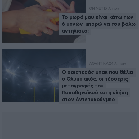
ON NET
15 λ. πριν
Το μωρό μου είναι κάτω των
6 μηνών, μπορώ να του βάλω
αντηλιακό;
ΑΘΛΗΤΙΚΑ
24 λ. πριν
Ο αριστερός μπακ που θέλει
ο Ολυμπιακός, οι τέσσερις
μεταγραφές του
Παναθηναϊκού και η κλήση
στον Αντετοκούνμπο