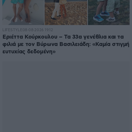
LIFESTYLE
08·08·2026 19:12
Εριέττα Κούρκουλου – Τα 33α γενέθλια και τα
φιλιά με τον Βύρωνα Βασιλειάδη: «Καμία στιγμή
ευτυχίας δεδομένη»