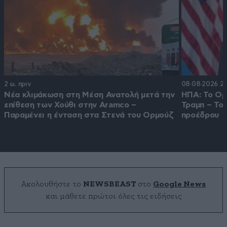
2 ω. πριν
08·08·2026 22
Νέα κλιμάκωση στη Μέση Ανατολή μετά την
ΗΠΑ: Το Ορμ
επίθεση των Χούθι στην Aramco –
Τραμπ – Το
Παραμένει η ένταση στα Στενά του Ορμούζ
προέδρου
Ακολουθήστε το
NEWSBEAST
στο
Google News
και μάθετε πρώτοι όλες τις ειδήσεις