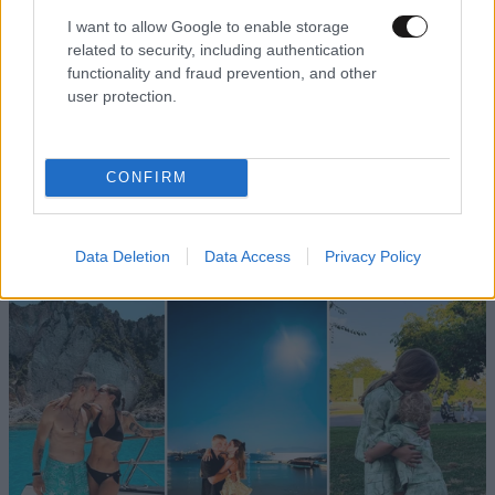
αυτά...
11·05·2026 13:49
I want to allow Google to enable storage
related to security, including authentication
...ποιος στου τα αποκάλυψε? Μήπως η φωνούλα
functionality and fraud prevention, and other
μέσα στο κεφάλι σου?
user protection.
Απαντήστε
0
0
CONFIRM
TRENDING
Data Deletion
Data Access
Privacy Policy