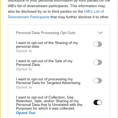
disclosure of your personal information by third parties on the
IAB’s list of downstream participants. This information may
also be disclosed by us to third parties on the
IAB’s List of
Downstream Participants
that may further disclose it to other
third parties.
Please note that this website/app uses one or more Google
Personal Data Processing Opt Outs
services and may gather and store information including but
not limited to your visit or usage behaviour. You may click to
I want to opt-out of the Sharing of my
personal data.
grant or deny consent to Google and its third-party tags to
Opted In
use your data for below specified purposes in below Google
consent section.
I want to opt-out of the Sale of my
ΣΧΌΛΙΑ ΑΝΑΓΝΩΣΤΏΝ
0
Personal Data.
Opted In
I want to opt-out of processing my
Personal Data for Targeted Advertising.
Opted In
I want to opt-out of Collection, Use,
Retention, Sale, and/or Sharing of my
ΠΡΟΣΘΕΣΤΕ ΤΟ ΣΧΟΛΙΟ ΣΑΣ
Personal Data that Is Unrelated with the
Purposes for which it was collected.
Opted Out