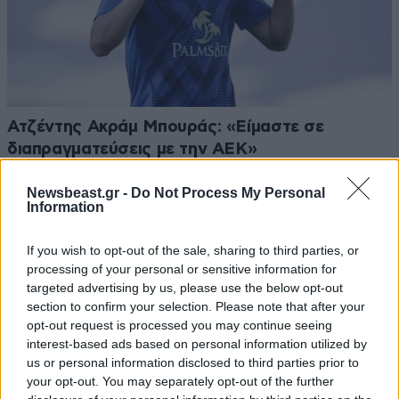
Ατζέντης Ακράμ Μπουράς: «Είμαστε σε
διαπραγματεύσεις με την ΑΕΚ»
Newsbeast.gr -
Do Not Process My Personal
Information
If you wish to opt-out of the sale, sharing to third parties, or
Ακολουθήστε το
NEWSBEAST
στο
Google News
processing of your personal or sensitive information for
και μάθετε πρώτοι όλες τις ειδήσεις
targeted advertising by us, please use the below opt-out
section to confirm your selection. Please note that after your
opt-out request is processed you may continue seeing
interest-based ads based on personal information utilized by
us or personal information disclosed to third parties prior to
your opt-out. You may separately opt-out of the further