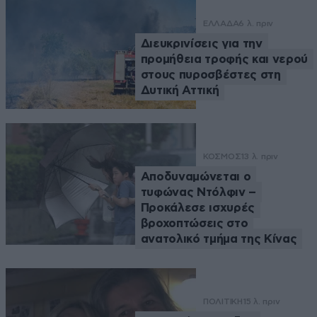
ΕΛΛΑΔΑ
6 λ. πριν
Διευκρινίσεις για την
προμήθεια τροφής και νερού
στους πυροσβέστες στη
Δυτική Αττική
ΚΟΣΜΟΣ
13 λ. πριν
Αποδυναμώνεται ο
τυφώνας Ντόλφιν –
Προκάλεσε ισχυρές
βροχοπτώσεις στο
ανατολικό τμήμα της Κίνας
ΠΟΛΙΤΙΚΗ
15 λ. πριν