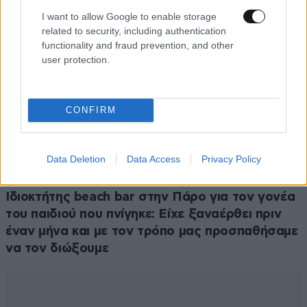
I want to allow Google to enable storage
related to security, including authentication
functionality and fraud prevention, and other
user protection.
CONFIRM
Data Deletion
Data Access
Privacy Policy
ΕΛΛΑΔΑ
38 λ. πριν
Ιδιοκτήτης beach bar στην Πάρο για τον γονέα
του παιδιού που πνίγηκε: Είχε ξαναέρθει πριν
έναν μήνα και με τον τρόπο μας προσπαθήσαμε
να τον διώξουμε