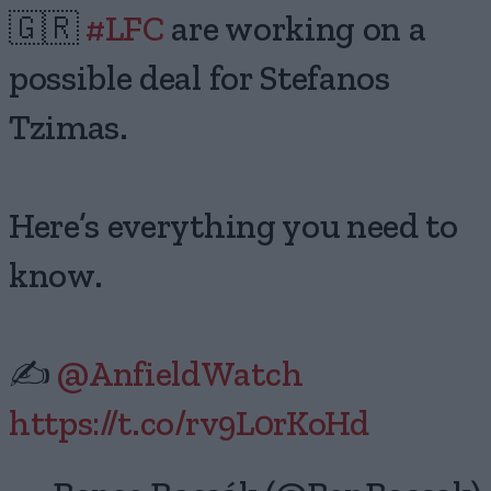
🇬🇷
#LFC
are working on a
possible deal for Stefanos
Tzimas.
Here’s everything you need to
know.
✍️
@AnfieldWatch
https://t.co/rv9L0rKoHd