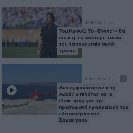
ΣΙΝΕΜΑ
19 λ. πριν
Τομ Κρουζ: Το «Digger» θα
είναι η πιο σύντομη ταινία
του τα τελευταία οκτώ
χρόνια
1
ΚΟΙΝΩΝΙΑ
24 λ. πριν
Δεν εμφανίστηκαν στις
Αρχές o πιλότος και o
ιδιοκτήτης για την
πρωτοφανή προσγείωση του
ελικοπτέρου στο
Σαρακήνικο