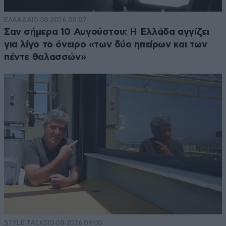
ΕΛΛΑΔΑ
10·08·2026 00:07
Σαν σήμερα 10 Αυγούστου: Η Ελλάδα αγγίζει
για λίγο το όνειρο «των δύο ηπείρων και των
πέντε θαλασσών»
STYLE TALKS
10·08·2026 09:00