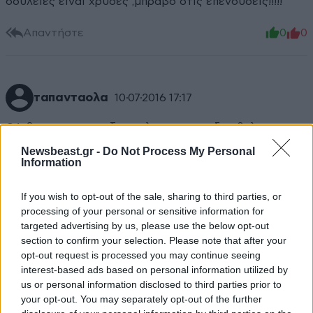
δουλειες ειναι χρυσες ,μπραβο στις επενδυσεις!!!!!
Απαντήστε
0
0
ταπανταολα
10·07·2016 17:17
ΘΑ βγει κι αυτος εξω σε λιγες μερες δεν θελω να
ανησυχειτε. απο τη απειρα των 125 γεωργιανων που
Newsbeast.gr -
Do Not Process My Personal
εξαρθρωθηκε την περασμενη βδομαδα
Information
συννελξφθησαν 30 με πολκα ταρατατζουμ απο την
αστυνομια, αλλα η δικαιοσυνη του συριζα
If you wish to opt-out of the sale, sharing to third parties, or
processing of your personal or sensitive information for
αποκατεστησε την ταξη και προφυλακισε μονο τουε
targeted advertising by us, please use the below opt-out
τεσσερις δηλαδη ;οαοστο λιγο πανω απο 10%. ειπαμε
section to confirm your selection. Please note that after your
προτεραιοτητα του συριζα η αποσυμφπρηση των
opt-out request is processed you may continue seeing
φυλακων απο εγκληματιες και η συμφορηαη της
interest-based ads based on personal information utilized by
κοινωνιας με ολο και περισσοτερο εγκλημα.
us or personal information disclosed to third parties prior to
your opt-out. You may separately opt-out of the further
Απαντήστε
0
0