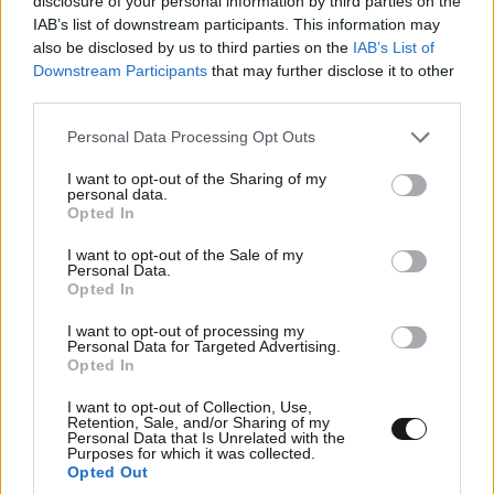
disclosure of your personal information by third parties on the
IAB’s list of downstream participants. This information may
also be disclosed by us to third parties on the
IAB’s List of
Downstream Participants
that may further disclose it to other
third parties.
TRENDING
Please note that this website/app uses one or more Google
Personal Data Processing Opt Outs
services and may gather and store information including but
not limited to your visit or usage behaviour. You may click to
I want to opt-out of the Sharing of my
personal data.
grant or deny consent to Google and its third-party tags to
Opted In
use your data for below specified purposes in below Google
consent section.
I want to opt-out of the Sale of my
Personal Data.
Opted In
I want to opt-out of processing my
Personal Data for Targeted Advertising.
Opted In
I want to opt-out of Collection, Use,
Retention, Sale, and/or Sharing of my
Personal Data that Is Unrelated with the
Purposes for which it was collected.
LIFESTYLE
08·08·2026 19:12
Opted Out
Εριέττα Κούρκουλου – Τα 33α γενέθλια και τα