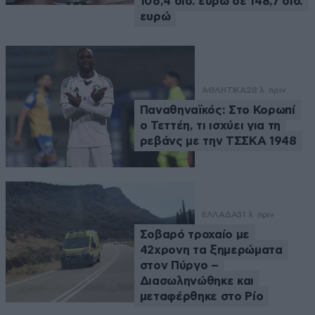
106,4 δισ. ευρώ σε 148,7 δισ.
ευρώ
ΑΘΛΗΤΙΚΑ
28 λ. πριν
Παναθηναϊκός: Στο Κορωπί
ο Τεττέη, τι ισχύει για τη
ρεβάνς με την ΤΣΣΚΑ 1948
ΕΛΛΑΔΑ
31 λ. πριν
Σοβαρό τροχαίο με
42χρονη τα ξημερώματα
στον Πύργο –
Διασωληνώθηκε και
μεταφέρθηκε στο Ρίο