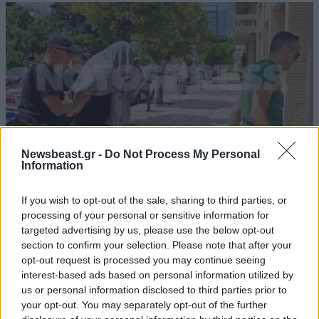
Newsbeast.gr -
Do Not Process My Personal
Information
If you wish to opt-out of the sale, sharing to third parties, or
processing of your personal or sensitive information for
Δικάζεται ο 55χρονος που διατηρούσε τη σορό
targeted advertising by us, please use the below opt-out
του πατέρα του σε καταψύκτη επί 2,5 χρόνια –
section to confirm your selection. Please note that after your
Αντιμέτωπος με τέσσερις κατηγορίες
opt-out request is processed you may continue seeing
interest-based ads based on personal information utilized by
us or personal information disclosed to third parties prior to
your opt-out. You may separately opt-out of the further