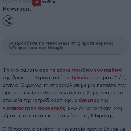
23·10·2025 13:36
σχόλια
8
Newsroom
Πρόσθεσε το Newsbeast στις προτεινόμενες
πηγές σου στη Google
Φριχτό θάνατο
από τα χέρια του ίδιου του παιδιού
της
βρήκε η 54χρονη από τα
Τρίκαλα
την Τρίτη 21/10,
όταν ο 18χρονος τη στραγγάλισε με μια πετσέτα την
ώρα που εκείνη έβλεπε τηλεόραση. Σύμφωνα με τα
στοιχεία της ιατροδικαστικής,
ο θάνατος της
γυναίκας ήταν ασφυκτικός
, ενώ εντοπίστηκαν ίχνη
αίματος στα αυτιά και στα μάτια της 54χρονης.
Ο 18χρονος, ο οποίος τα τελευταία χρόνια ζούσε με