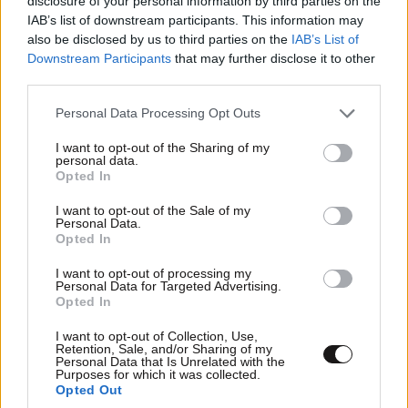
disclosure of your personal information by third parties on the
IAB’s list of downstream participants. This information may
also be disclosed by us to third parties on the
IAB’s List of
Downstream Participants
that may further disclose it to other
third parties.
Please note that this website/app uses one or more Google
Personal Data Processing Opt Outs
services and may gather and store information including but
not limited to your visit or usage behaviour. You may click to
I want to opt-out of the Sharing of my
personal data.
grant or deny consent to Google and its third-party tags to
Opted In
use your data for below specified purposes in below Google
consent section.
I want to opt-out of the Sale of my
Καβγάς κατέληξε σε αμόκ: Μεθυσμένος
Personal Data.
Opted In
εμβόλισε επανειλημμένα σταθμευμένο
αυτοκίνητο
I want to opt-out of processing my
Personal Data for Targeted Advertising.
Opted In
I want to opt-out of Collection, Use,
Retention, Sale, and/or Sharing of my
Personal Data that Is Unrelated with the
Purposes for which it was collected.
Ακολουθήστε το
NEWSBEAST
στο
Google News
Opted Out
και μάθετε πρώτοι όλες τις ειδήσεις