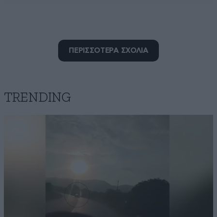
ΠΕΡΙΣΣΟΤΕΡΑ ΣΧΟΛΙΑ
Φλώρα2
23·10·2025 17:35
Αξιοπρεπέστατη δεν συνάδει . Αν ήταν και ο γιος
τρελός , θα έπρεπε να τον είχε μαζέψει .
TRENDING
Απαντήστε
0
0
Έτσι γιά νά λέμε
23·10·2025 17:13
Παιδιά χωρισμένων. Άλλα τό αντέχουν και άλλα όχι.
Ξέρω τι γράφω. Γιά μένα είναι τραγικό.
Απαντήστε
0
0