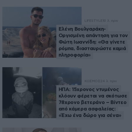
LIFESTYLE
10 λ. πριν
Ελένη Βουλγαράκη-
Οργισμένη απάντηση για τον
Φώτη Ιωαννίδη: «Θα γίνετε
ρόμπα, διασταυρώστε καμιά
πληροφορία»
ΚΟΣΜΟΣ
24 λ. πριν
ΗΠΑ: 15χρονος ντυμένος
κλόουν φέρεται να σκότωσε
78χρονο βετεράνο – Βίντεο
από κάμερα ασφαλείας:
«Έχω ένα δώρο για σένα»