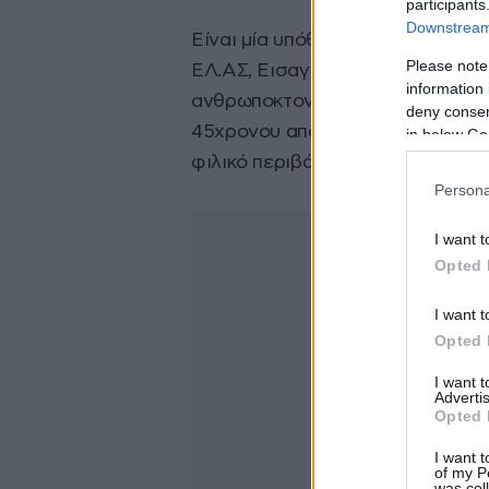
participants
Downstream 
Είναι μία υπόθεση για την οποία
Please note
ΕΛ.ΑΣ, Εισαγγελία και ιατροδικα
information 
ανθρωποκτονία και ήδη οι αρχές
deny consent
45χρονου από την Ιεράπετρα, όπω
in below Go
φιλικό περιβάλλον του άτυχου Γε
Persona
I want t
Opted 
I want t
Opted 
I want 
Advertis
Opted 
I want t
of my P
was col