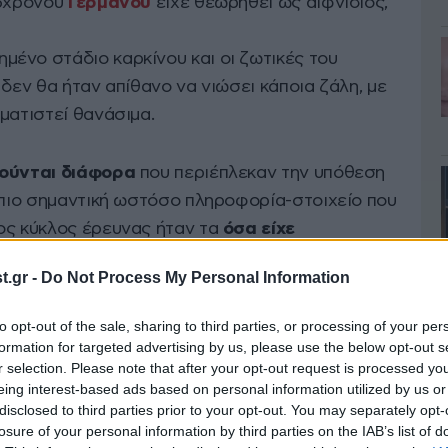
65χρονου
Γερμανού
είχε θεωρηθεί ως αιφνίδιος,
ένο στάδιο καρκίνου και οι ζωτικές του
 δεν θα ήταν απίθανο να νιώσει κάποια ζάλη, με
ματιστεί θανάσιμα.
ιούνται διάφορα
που περιέπλεκαν την υπόθεση
Η πιο σημαντική ωστόσο πληροφορία-στοιχείο που
ος κύκλος έρευνας ήταν τα
όσα είχε
στην περιοχή
κατοικίας του 65χρονου
.gr -
Do Not Process My Personal Information
to opt-out of the sale, sharing to third parties, or processing of your per
ου Σαββάτου, την παραμονή δηλαδή που
formation for targeted advertising by us, please use the below opt-out s
r selection. Please note that after your opt-out request is processed y
χε δεχθεί επίσκεψη από φιλικό του πρόσωπο, το
eing interest-based ads based on personal information utilized by us or
ράφεται, φυσιολογική συμπεριφορά. Οι κινήσεις
disclosed to third parties prior to your opt-out. You may separately opt-
losure of your personal information by third parties on the IAB’s list of