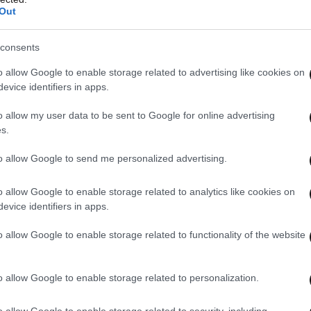
Out
consents
o allow Google to enable storage related to advertising like cookies on
evice identifiers in apps.
o allow my user data to be sent to Google for online advertising
s.
to allow Google to send me personalized advertising.
o allow Google to enable storage related to analytics like cookies on
evice identifiers in apps.
o allow Google to enable storage related to functionality of the website
φώρου για ένα μαχαίρι μέχρι να εκδοθεί το
o allow Google to enable storage related to personalization.
45χρονος, ο οποίος επισήμως σε επίπεδο
ται κάθε εμπλοκή στο θάνατο του 65χρονου,
o allow Google to enable storage related to security, including