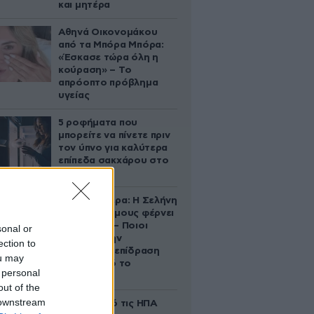
και μητέρα
Αθηνά Οικονομάκου
από τα Μπόρα Μπόρα:
«Έσκασε τώρα όλη η
κούραση» – Το
απρόοπτο πρόβλημα
υγείας
5 ροφήματα που
μπορείτε να πίνετε πριν
τον ύπνο για καλύτερα
επίπεδα σακχάρου στο
αίμα
Ζώδια σήμερα: Η Σελήνη
στους Διδύμους φέρνει
ανατροπές – Ποιοι
sonal or
δέχονται την
ection to
ευεργετική επίδραση
ou may
του Δία από το
 personal
απόγευμα;
out of the
 downstream
Ζευγάρι από τις ΗΠΑ