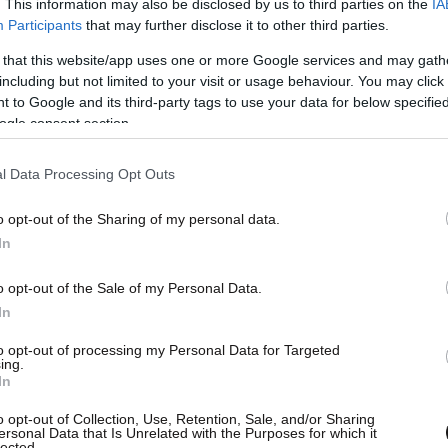
. This information may also be disclosed by us to third parties on the
IA
Participants
that may further disclose it to other third parties.
 συνεργάστηκαν υποδειγματικά και αθόρυβα
 that this website/app uses one or more Google services and may gath
στής. Η υπόθεση αντιμετωπίζεται επισήμως ως
including but not limited to your visit or usage behaviour. You may click 
 έχουν προχωρήσει στην σύλληψη ενός
 to Google and its third-party tags to use your data for below specifi
ς έχει γράψει το Cretalive, ο οποίος ανήκε στο
ogle consent section.
ρμανού.
l Data Processing Opt Outs
o opt-out of the Sharing of my personal data.
In
o opt-out of the Sale of my Personal Data.
In
to opt-out of processing my Personal Data for Targeted
ing.
In
o opt-out of Collection, Use, Retention, Sale, and/or Sharing
ersonal Data that Is Unrelated with the Purposes for which it
lected.