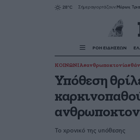
Σήμερα
γιορτάζουν:
ΡΟΗ ΕΙΔΗΣΕΩΝ
ΕΛ
ΚΟΙΝΩΝΙΑ
#ανθρωποκτονία
#θάν
Υπόθεση θρίλ
καρκινοπαθού
ανθρωποκτον
Το χρονικό της υπόθεσης