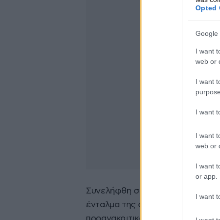
Opted 
Google 
I want t
web or d
I want t
purpose
I want 
I want t
web or d
I want t
or app.
Συνελήφθη στο πλαίσιο του αυτο
I want t
ένταλμα της ανθρωποκτονίας. Ο 
προανακριτικό φέρεται να αρνεί
I want t