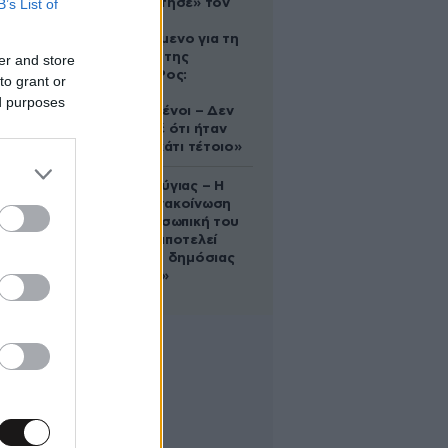
B’s List of
που «υιοθέτησε» τον
Αφγανό
κατηγορούμενο για τη
δολοφονία της
er and store
Ελίζαμπεθ Ρος:
to grant or
«Είμαστε
ed purposes
συντετριμμένοι – Δεν
έδειξε ποτέ ότι ήταν
ικανός για κάτι τέτοιο»
Χρίστος Κούγιας – Η
αυστηρή ανακοίνωση
για την προσωπική του
ζωή: «Δεν αποτελεί
αντικείμενο δημόσιας
συζήτησης»