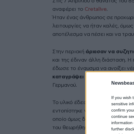
Στις 7 Απριλίου ο θάνατος του 
αναφέρει το
Cretalive
.
Ήταν ένας άνθρωπος σε προχωρημ
λειτουργίες να ήταν καλές, όμως
αποτέλεσμα να πέσει και να τραυ
Στην περιοχή
άρχισαν να συζητ
και της έδιναν άλλη διάσταση. 
έδωσε το έναυσμα να ανοίξει νέ
καταγράψει κάμερα ασφαλείας 
Newsbeast
Γερμανού.
If you wish 
Το υλικό έδειχνε ότι το βράδυ τ
sensitive in
confirm you
εντοπίστηκε νεκρός, ο Κλάους εί
continue se
οποίο όμως δεν είχε, όπως περιγ
information 
του θεωρήθηκαν ύποπτες.
further disc