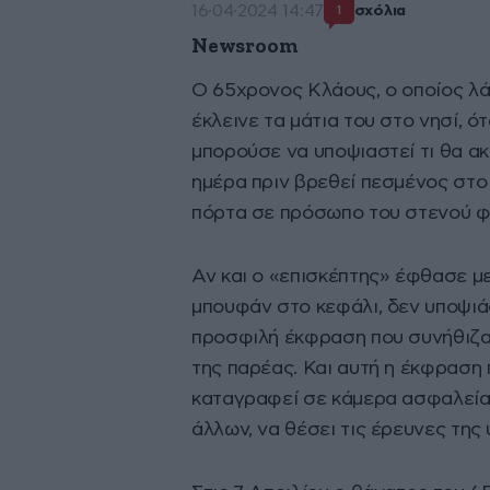
16·04·2024 14:47
σχόλια
1
Newsroom
Ο 65χρονος Κλάους, ο οποίος λ
έκλεινε τα μάτια του στο νησί, ό
μπορούσε να υποψιαστεί τι θα ακ
ημέρα πριν βρεθεί πεσμένος στο 
πόρτα σε πρόσωπο του στενού φι
Αν και ο «επισκέπτης» έφθασε με
μπουφάν στο κεφάλι, δεν υποψιά
προσφιλή έκφραση που συνήθιζαν 
της παρέας. Και αυτή η έκφραση 
καταγραφεί σε κάμερα ασφαλείας
άλλων, να θέσει τις έρευνες της