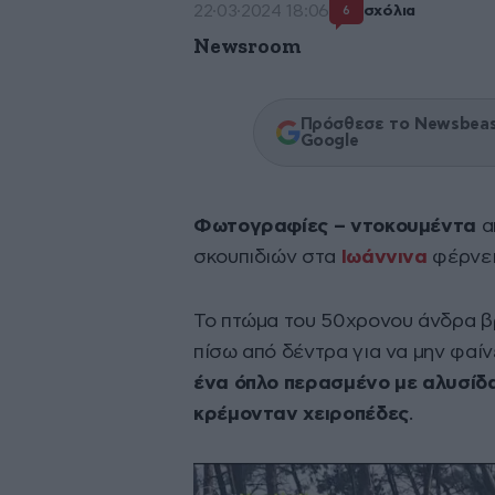
22·03·2024 18:06
σχόλια
6
Newsroom
Πρόσθεσε το Newsbeast
Google
Φωτογραφίες – ντοκουμέντα
α
σκουπιδιών στα
Ιωάννινα
φέρνει
Το πτώμα του 50χρονου άνδρα 
πίσω από δέντρα για να μην φαίν
ένα όπλο περασμένο με αλυσίδα
κρέμονταν χειροπέδες
.