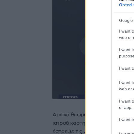
Opted 
Google 
I want t
web or d
I want t
purpose
I want 
I want t
web or d
I want t
or app.
Αρχικά θεωρήθηκε πως επρόκειτ
I want t
ιατροδικαστή αλλά και ένα
σημε
έστρεψε τις Αρχές στο σενάριο 
I want t