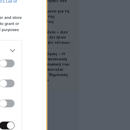
B’s List of
που «υιοθέτησε» τον
Αφγανό
κατηγορούμενο για τη
δολοφονία της
er and store
Ελίζαμπεθ Ρος:
to grant or
«Είμαστε
ed purposes
συντετριμμένοι – Δεν
έδειξε ποτέ ότι ήταν
ικανός για κάτι τέτοιο»
Χρίστος Κούγιας – Η
αυστηρή ανακοίνωση
για την προσωπική του
ζωή: «Δεν αποτελεί
αντικείμενο δημόσιας
συζήτησης»