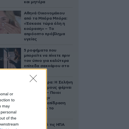
και μητέρα
Αθηνά Οικονομάκου
από τα Μπόρα Μπόρα:
«Έσκασε τώρα όλη η
κούραση» – Το
απρόοπτο πρόβλημα
υγείας
5 ροφήματα που
μπορείτε να πίνετε πριν
τον ύπνο για καλύτερα
επίπεδα σακχάρου στο
αίμα
Ζώδια σήμερα: Η Σελήνη
στους Διδύμους φέρνει
ανατροπές – Ποιοι
sonal or
δέχονται την
ection to
ευεργετική επίδραση
ou may
του Δία από το
 personal
απόγευμα;
out of the
 downstream
Ζευγάρι από τις ΗΠΑ