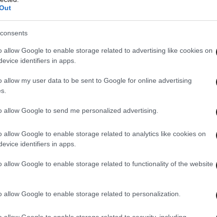
Out
consents
o allow Google to enable storage related to advertising like cookies on
evice identifiers in apps.
o allow my user data to be sent to Google for online advertising
s.
to allow Google to send me personalized advertising.
o allow Google to enable storage related to analytics like cookies on
evice identifiers in apps.
o allow Google to enable storage related to functionality of the website
ο για
εγκληματική ενέργεια
όμως η αυτοψία
o allow Google to enable storage related to personalization.
ίωμα
που βρέθηκε κοντά στη σορό του άνδρα,
της αυτοκτονίας.
o allow Google to enable storage related to security, including