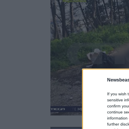
Newsbeast
If you wish 
sensitive in
confirm you
continue se
information 
further disc