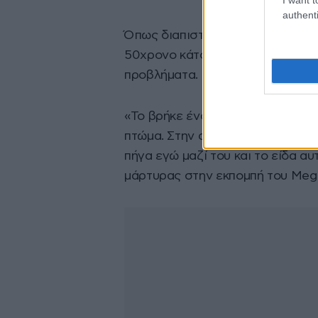
authenti
Όπως διαπιστώθηκε η σορός, την
50χρονο κάτοικο της περιοχής, 
προβλήματα.
«Το βρήκε ένας παππούλης. Ήρθε 
πτώμα. Στην αρχή δεν το πίστεψα
πήγα εγώ μαζί του και το είδα 
μάρτυρας στην εκπομπή του Meg