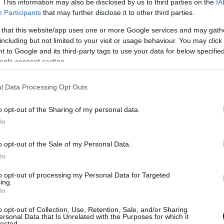
. This information may also be disclosed by us to third parties on the
IA
Participants
that may further disclose it to other third parties.
 that this website/app uses one or more Google services and may gath
including but not limited to your visit or usage behaviour. You may click 
 to Google and its third-party tags to use your data for below specifi
ogle consent section.
l Data Processing Opt Outs
o opt-out of the Sharing of my personal data.
In
o opt-out of the Sale of my Personal Data.
In
to opt-out of processing my Personal Data for Targeted
ing.
In
o opt-out of Collection, Use, Retention, Sale, and/or Sharing
ersonal Data that Is Unrelated with the Purposes for which it
lected.