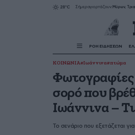
Σήμερα
γιορτάζουν:
ΡΟΗ ΕΙΔΗΣΕΩΝ
ΕΛ
ΚΟΙΝΩΝΙΑ
#Ιωάννινα
#πτώμα
Φωτογραφίες –
σορό που βρέ
Ιωάννινα – Τ
Το σενάριο που εξετάζεται γ