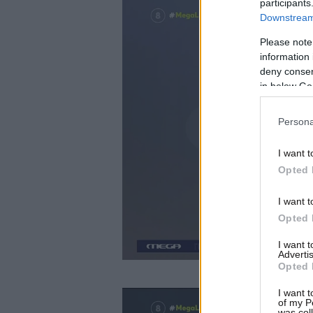
participants
Downstream 
Please note
information 
deny consent
in below Go
Persona
I want t
Opted 
I want t
Opted 
I want 
Advertis
Opted 
I want t
of my P
was col