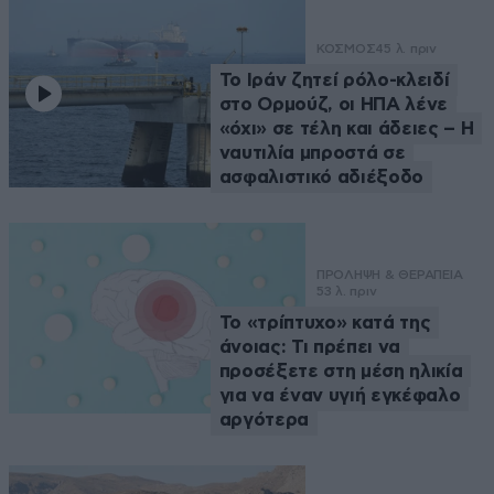
ΚΟΣΜΟΣ
45 λ. πριν
Το Ιράν ζητεί ρόλο-κλειδί
στο Ορμούζ, οι ΗΠΑ λένε
«όχι» σε τέλη και άδειες – Η
ναυτιλία μπροστά σε
ασφαλιστικό αδιέξοδο
ΠΡΟΛΗΨΗ & ΘΕΡΑΠΕΙΑ
53 λ. πριν
Το «τρίπτυχο» κατά της
άνοιας: Τι πρέπει να
προσέξετε στη μέση ηλικία
για να έναν υγιή εγκέφαλο
αργότερα