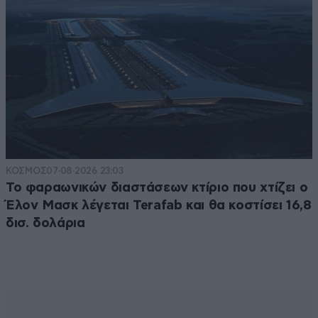
ΚΟΣΜΟΣ
07·08·2026 23:03
Το φαραωνικών διαστάσεων κτίριο που χτίζει ο
Έλον Μασκ λέγεται Terafab και θα κοστίσει 16,8
δισ. δολάρια