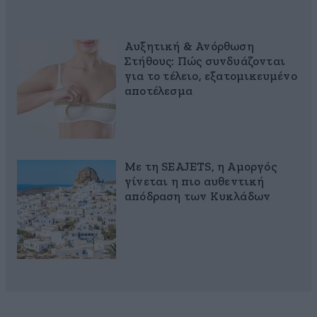
Αυξητική & Ανόρθωση
Στήθους: Πώς συνδυάζονται
για το τέλειο, εξατομικευμένο
αποτέλεσμα
Με τη SEAJETS, η Αμοργός
γίνεται η πιο αυθεντική
απόδραση των Κυκλάδων