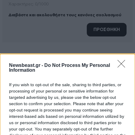
Xαρακτήρες: 0/1000
Διαβάστε και ακολουθήστε τους κανόνες σχολιασμού
ΠΡΟΣΘΗΚΗ
ΕΙΡΩΝ!!
09·06·2026 10:42
Newsbeast.gr -
Do Not Process My Personal
Information
Να αρχισουμε αμεσωϛ ασκησειϛ γυμναστικηϛ, 100
επικυψειϛ την ημερα, για να ειναι σωστη η υποδοχη
If you wish to opt-out of the sale, sharing to third parties, or
του Προεδρου μαϛ!!!
processing of your personal or sensitive information for
targeted advertising by us, please use the below opt-out
Απαντήστε
0
0
section to confirm your selection. Please note that after your
opt-out request is processed you may continue seeing
interest-based ads based on personal information utilized by
us or personal information disclosed to third parties prior to
your opt-out. You may separately opt-out of the further