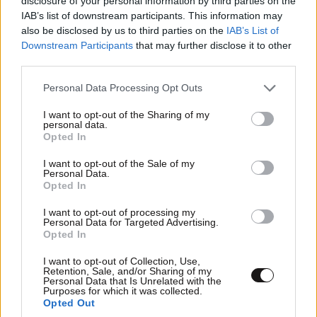
disclosure of your personal information by third parties on the
IAB’s list of downstream participants. This information may
also be disclosed by us to third parties on the
IAB’s List of
Downstream Participants
that may further disclose it to other
third parties.
Please note that this website/app uses one or more Google
Personal Data Processing Opt Outs
services and may gather and store information including but
not limited to your visit or usage behaviour. You may click to
I want to opt-out of the Sharing of my
personal data.
grant or deny consent to Google and its third-party tags to
Opted In
use your data for below specified purposes in below Google
consent section.
I want to opt-out of the Sale of my
Personal Data.
ΠΕΡΙΣΣΟΤΕΡΑ ΣΧΟΛΙΑ
Opted In
SpSot
09·06·2026 06:14
I want to opt-out of processing my
Personal Data for Targeted Advertising.
🤮🤮🤮🤮🤮🤮🤮🤮
Opted In
TRENDING
Απαντήστε
0
0
I want to opt-out of Collection, Use,
Retention, Sale, and/or Sharing of my
Personal Data that Is Unrelated with the
Purposes for which it was collected.
Opted Out