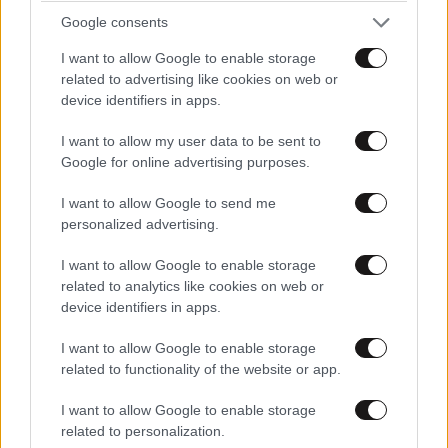
Η ατάκα του
09·06·2026 06:09
Google consents
Αείμνηστου Λάμπρου Κωνσταντάρα..."Βρε Ουστ!, Βρε
I want to allow Google to enable storage
related to advertising like cookies on web or
Ουστ!!"
device identifiers in apps.
Απαντήστε
0
0
I want to allow my user data to be sent to
Google for online advertising purposes.
I want to allow Google to send me
Μια χαρά
08·06·2026 19:32
personalized advertising.
ΑΘΛΗΤΙΚΑ
07·08·2026 21:30
Ακυρώνει δύο συμβόλαια ο Λαρεντζάκης και
Με ποιον άλλο;με Μητσοτακη.
I want to allow Google to enable storage
υπογράφει σε ελληνική ομάδα-έκπληξη!
related to analytics like cookies on web or
Απαντήστε
0
0
device identifiers in apps.
I want to allow Google to enable storage
Παιδάκι μικρό
08·06·2026 21:35
related to functionality of the website or app.
Με 4.000 συν τα εκτός έδρας ... Ναι και εγώ με
I want to allow Google to enable storage
Μητσοτάκη μέχρι να σβήσουμε απο τον Χάρτη !!
related to personalization.
¨όχι απο τον ήλιο !!