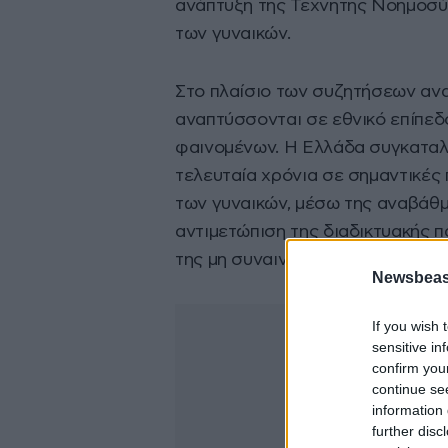
ανάπτυξη της Τεχνητής Νοημοσύν
των γυναικών.
Στο πλαίσιο των συζητήσεων ανα
αναπτύσσονται σε εθνικό επίπεδ
φαινομένων. Η Ελλάδα συγκαταλ
τελευταία χρόνια σε σημαντικές
των γυναικών, μέσω της αναβάθμι
αντιμετώπιση της διαδικτυακής 
της μη συναινετικής διακίνησης 
Newsbeast
If you wish 
sensitive in
confirm you
continue se
information 
further disc