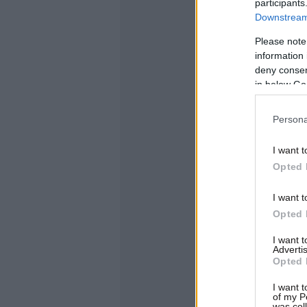
participants
Downstream 
Please note
information 
deny consent
in below Go
Persona
I want t
Opted 
I want t
Opted 
I want 
Advertis
Opted 
I want t
of my P
was col