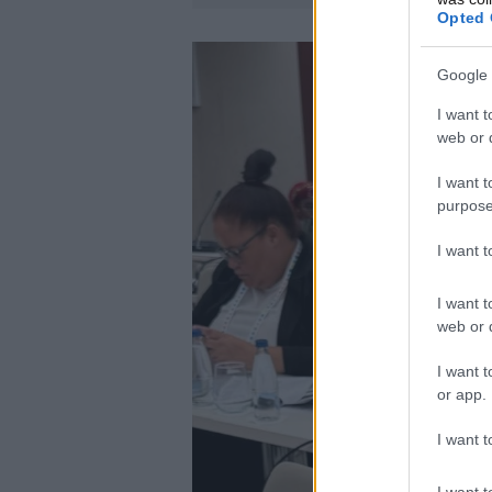
Opted 
Google 
I want t
web or d
I want t
purpose
I want 
I want t
web or d
I want t
or app.
I want t
I want t