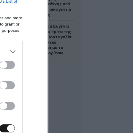
B’s List of
1.300 έργα τέχνης από
τη βασιλική οικογένεια
της Ισπανίας
er and store
to grant or
Η πριγκίπισσα Ευγενία
ed purposes
απέκτησε το τρίτο της
παιδί στην Πορτογαλία:
«Είμαστε τρελά
ερωτευμένοι με το
μικρό μας κορίτσι»