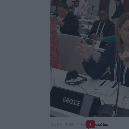
03·06·2026 14:02
σχόλια
9