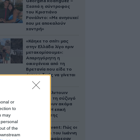
Georgina Rodriguez –
Ξεσπά η σύντροφος
του Κριστιάνο
Ρονάλντο: «Με ανησυχεί
που με αποκαλούν
χοντρή»
«Κάηκε το σπίτι μας
στην Ελλάδα λίγο πριν
μετακομίσουμε»:
Απαρηγόρητη η
οικογένεια από τη
Βρετανία που είδε το
όνειρο ζωής να γίνεται
στάχτη
Ο Άλεκ Μπάλντουιν
ζήτησε από τη σύζυγό
sonal or
του να κάνουν ακόμα
ection to
ένα παιδί – Η επική
ou may
αντίδρασή της
 personal
Παλάτι Marivent: Πώς οι
out of the
κληρονόμοι του Ιωάννη
 downstream
Σαριδάκη αφαίρεσαν