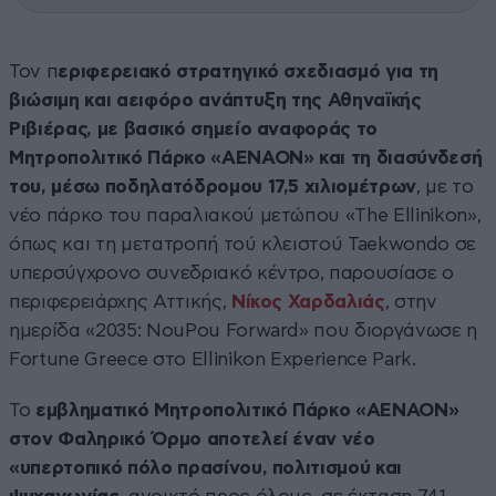
Τον π
εριφερειακό στρατηγικό σχεδιασμό για τη
βιώσιμη και αειφόρο ανάπτυξη της Αθηναϊκής
Ριβιέρας, με βασικό σημείο αναφοράς το
Μητροπολιτικό Πάρκο «ΑΕΝΑΟΝ» και τη διασύνδεσή
του, μέσω ποδηλατόδρομου 17,5 χιλιομέτρων
, με το
νέο πάρκο του παραλιακού μετώπου «The Ellinikon»,
όπως και τη μετατροπή τού κλειστού Taekwondo σε
υπερσύγχρονο συνεδριακό κέντρο, παρουσίασε ο
περιφερειάρχης Αττικής,
Νίκος Χαρδαλιάς
, στην
ημερίδα «2035: NouPou Forward» που διοργάνωσε η
Fortune Greece στο Ellinikon Experience Park.
Το
εμβληματικό Μητροπολιτικό Πάρκο «ΑΕΝΑΟΝ»
στον Φαληρικό Όρμο αποτελεί έναν νέο
«υπερτοπικό πόλο πρασίνου, πολιτισμού και