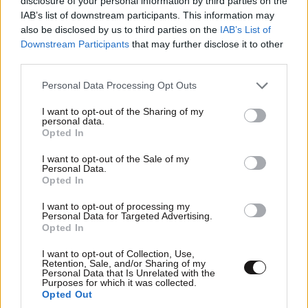
disclosure of your personal information by third parties on the
Α. Σκέρτσος: Θρηνούμε για τις ζωές των
IAB’s list of downstream participants. This information may
also be disclosed by us to third parties on the
IAB’s List of
πυροσβεστών και των πιλότων που χάθηκαν
Downstream Participants
that may further disclose it to other
third parties.
Please note that this website/app uses one or more Google
Personal Data Processing Opt Outs
services and may gather and store information including but
not limited to your visit or usage behaviour. You may click to
I want to opt-out of the Sharing of my
personal data.
grant or deny consent to Google and its third-party tags to
Opted In
use your data for below specified purposes in below Google
consent section.
I want to opt-out of the Sale of my
Personal Data.
Opted In
I want to opt-out of processing my
Personal Data for Targeted Advertising.
Opted In
I want to opt-out of Collection, Use,
Retention, Sale, and/or Sharing of my
Personal Data that Is Unrelated with the
Χάρης Δούκας: Έργα που πάλεψα να γίνουν,
Purposes for which it was collected.
πηγαίνουν άλλοι στα εγκαίνια και λένε «το
Opted Out