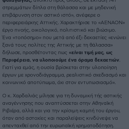
ψυχαγωγίας,
ανοικτό προς όλους, σε έκταση 741
στρεμμάτων δίπλα στη θάλασσα και με μηδενική
επιβάρυνση στον αστικό ιστό», ανέφερε ο
περιφερειάρχης Αττικής. Χαρακτήρισε το «ΑΕΝΑΟΝ»
έργο πνοής, οικολογικό, πολιτιστικό και βιώσιμο.
Ένα «τοπόσημο» που μετά από έξι δεκαετίες «ενώνει
ξανά τους πολίτες της Αττικής με τη θάλασσα»
δήλωσε, προσθέτοντας πως
«είναι τιμή μας, ως
Περιφέρεια, να υλοποιούμε ένα όραμα δεκαετιών
.
Γιατί για εμάς, η ουσία βρίσκεται στην υλοποίηση
έργων με χρονοδιάγραμμα, ρεαλιστικό σχεδιασμό και
κοινωνικό αποτύπωμα, όχι στον εντυπωσιασμό».
Ο κ. Χαρδαλιάς μίλησε για τη δυναμική τής αστικής
αναγέννησης που αναπτύσσεται στην Αθηναϊκή
Ριβιέρα, αλλά και για την κρίσιμη καμπή του έργου,
όταν από αστοχίες και παραλείψεις κινδύνεψε να
απενταχθεί από την ευρωπαϊκή χρηματοδότηση.