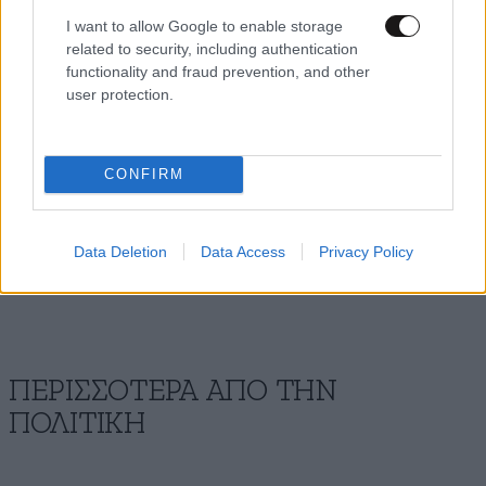
I want to allow Google to enable storage
Επενδύσεων του Υπουργείου Εθνικής Άμυνας
related to security, including authentication
υποστράτηγος Ιωάννης Μπούρας και εκπρόσωποι
functionality and fraud prevention, and other
ελληνικών εταιρειών αμυντικής τεχνολογίας.
user protection.
Πηγή: ΑΠΕ
CONFIRM
Ακολουθήστε
το
Newsbeast
στο Viber και
Data Deletion
Data Access
Privacy Policy
μάθετε
πρώτοι
τα
σημαντικότερα νέα
ΠΕΡΙΣΣΟΤΕΡΑ ΑΠΟ ΤΗΝ
ΠΟΛΙΤΙΚΗ