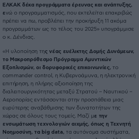
ΕΛΚΑΚ δέκα προγράμματα έρευνας και ανάπτυξης,
ε
νώ ο προγραμματισμός, που εκτελείται επακριβώς
πρέπει να πω, προβλέπει την προκήρυξη 11 ακόμα
προγραμμάτων ως το τέλος του 2025» υπογράμμισε
ο κ. Δένδιας.
«Η υλοποίηση τη
ς νέας ευέλικτης Δομής Δυνάμεων,
το Μακροπρόθεσμο Πρόγραμμα Αμυντικών
Εξοπλισμών, οι δορυφορικές επικοινωνίες,
το
commander control, η Κυβερνοάμυνα, η ηλεκτρονική
επιτήρηση, η πλήρης αξιοποίηση της
διαλειτουργικότητας μεταξύ Στρατού – Ναυτικού –
Αεροπορίας εντάσσονται στην προσπάθεια μιας
ευρύτερης αναβάθμισης των δυνατοτήτων της
χώρας σε όλους τους τομείς. Μαζί μ
ε την
ενσωμάτωση τεχνολογιών αιχμής, όπως η Τεχνητή
Νοημοσύνη, τα big data,
τα αυτόνομα συστήματα,