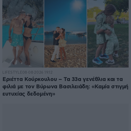
LIFESTYLE
08·08·2026 19:12
Εριέττα Κούρκουλου – Τα 33α γενέθλια και τα
φιλιά με τον Βύρωνα Βασιλειάδη: «Καμία στιγμή
ευτυχίας δεδομένη»