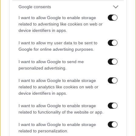
καινοτομία, η μόχλευση είναι το μυαλό των νέων
Google consents
Ελλήνων, σε αυτό βασιζόμαστε».
I want to allow Google to enable storage
related to advertising like cookies on web or
Στόχος, είπε ο κ. Δένδιας, «δεν είναι ένα
device identifiers in apps.
κρατικοδίαιτο μοντέλο στο οποίο ο μόνος σου
πελάτης θα είναι οι Ένοπλες Δυνάμεις της χώρας»
I want to allow my user data to be sent to
Google for online advertising purposes.
και συμπλήρωσε:
«Πάμε να κάνουμε ένα καθαρό,
διαυγές μοντέλο παραγωγής καινοτομίας.
Από
I want to allow Google to send me
ελληνικές επιχειρήσεις που μπορούν να σταθούν
personalized advertising.
στο εσωτερικό αλλά κρίνονται από το αν μπορούν
I want to allow Google to enable storage
να σταθούν στο εξωτερικό.
Εκεί είναι το κριτήριο.
Αν
related to analytics like cookies on web or
μπορείς, με όρους ανταγωνισμού, να σταθείς ίσος
device identifiers in apps.
προς ίσον και να κάνεις εξαγωγές».
I want to allow Google to enable storage
Παρόντες στην εκδήλωση ήταν, επίσης, ο διευθύνων
related to functionality of the website or app.
σύμβουλος του
Ελληνικού Κέντρου Αμυντικής
I want to allow Google to enable storage
Καινοτομίας (ΕΛΚΑΚ) Παντελής Τζωρτζάκης,
ο
related to personalization.
γενικός διευθυντής Αμυντικών Εξοπλισμών και