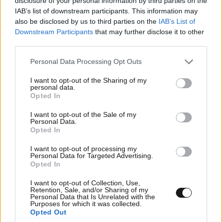
disclosure of your personal information by third parties on the
διατυπώνει το ερώτημα στο ΕΛΚΑΚ και το ΕΛΚΑΚ
IAB’s list of downstream participants. This information may
συνομιλώντας με το οικοσύστημα, ρωτάει ποια λύση
also be disclosed by us to third parties on the
IAB’s List of
μπορεί να βρεθεί».
Downstream Participants
that may further disclose it to other
third parties.
Με τον τρόπο αυτό, συνέχισε ο κ. Δένδιας, το
Please note that this website/app uses one or more Google
Personal Data Processing Opt Outs
ΕΛΚΑΚ
«φέρνει σε επαφή τις Ένοπλες Δυνάμεις με
services and may gather and store information including but
όλα τα ερευνητικά εργαστήρια,
είτε των Ενόπλων
not limited to your visit or usage behaviour. You may click to
I want to opt-out of the Sharing of my
personal data.
grant or deny consent to Google and its third-party tags to
Δυνάμεων είτε πέραν των Ενόπλων Δυνάμεων.
Opted In
use your data for below specified purposes in below Google
Δηλαδή, οι Έλληνες που έχουν δυνατότητες, που
consent section.
I want to opt-out of the Sale of my
έχουν ιδέες μπορούν να τις προσφέρουν και αυτές
Personal Data.
Opted In
οι ιδέες τους, επίσης, να μπορέσουν να βρουν μέρος
στο οποίο να μπορούν
να ελεγχθούν, να
I want to opt-out of processing my
Personal Data for Targeted Advertising.
δοκιμαστούν».
Opted In
Για το αμυντικό οικοσύστημα, ο κ. Δένδιας
I want to opt-out of Collection, Use,
Retention, Sale, and/or Sharing of my
διευκρίνισε ότι είναι αναγκαία η μόχλευση των
Personal Data that Is Unrelated with the
Purposes for which it was collected.
δυνατοτήτων μας ώστε να έχουμε
«πολλαπλάσιο
Opted Out
αποτέλεσμα»
ενώ πρόσθεσε ότι «μόχλευση είναι η