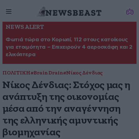
NEWS ALERT
Φωτιά τώρα στο Κορωπί, 112 στους κατοίκους
για ετοιμότητα – Επιχειρούν 4 αεροσκάφη και 2
ελικόπτερα
ΠΟΛΙΤΙΚΗ
#Brain Drain
#Νίκος Δένδιας
Νίκος Δένδιας: Στόχος μας η
ανάπτυξη της οικονομίας
μέσα από την αναγέννηση
της ελληνικής αμυντικής
βιομηχανίας