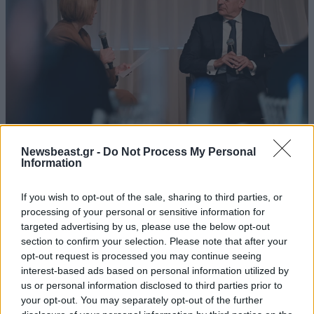
Newsbeast.gr -
Do Not Process My Personal
Information
Στη συζήτηση με τη δημοσιογράφο Αμαλία Κάτζου,
που ακολούθησε, ο κ. Δένδιας, μεταξύ άλλων,
If you wish to opt-out of the sale, sharing to third parties, or
μιλώντας για το αποτύπωμα του ΕΛΚΑΚ εξήγησε ότι
processing of your personal or sensitive information for
targeted advertising by us, please use the below opt-out
το Ελληνικό Κέντρο Ανάπτυξης Καινοτομίας «δεν
section to confirm your selection. Please note that after your
προκηρύσσει
διαγωνισμούς για την αγορά
opt-out request is processed you may continue seeing
προϊόντων»
αλλά «στην πραγματικότητα το ΕΛΚΑΚ
interest-based ads based on personal information utilized by
προκηρύσσει ερωτήσεις προς ένα οικοσύστημα. Η
us or personal information disclosed to third parties prior to
your opt-out. You may separately opt-out of the further
Διεύθυνση Καινοτομίας των Ενόπλων Δυνάμεων