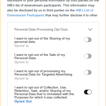
disclosure of your personal information by third parties on the
IAB’s list of downstream participants. This information may
also be disclosed by us to third parties on the
IAB’s List of
ΣΚΑΪ: Τέλος συνεργασίας με τον διευθύνοντα
Downstream Participants
that may further disclose it to other
σύμβουλο Γρηγόρη Δημητριάδη
third parties.
Please note that this website/app uses one or more Google
Personal Data Processing Opt Outs
services and may gather and store information including but
not limited to your visit or usage behaviour. You may click to
I want to opt-out of the Sharing of my
personal data.
grant or deny consent to Google and its third-party tags to
Opted In
use your data for below specified purposes in below Google
consent section.
I want to opt-out of the Sale of my
Personal Data.
Opted In
I want to opt-out of processing my
Personal Data for Targeted Advertising.
Opted In
I want to opt-out of Collection, Use,
Retention, Sale, and/or Sharing of my
Personal Data that Is Unrelated with the
Purposes for which it was collected.
Opted Out
«Έτερος Εγώ»: Όσα θα δούμε την επόμενη