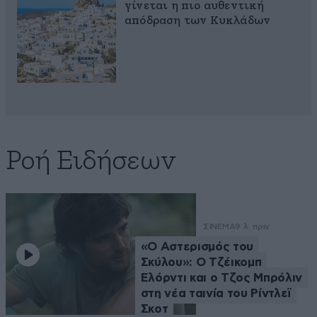
γίνεται η πιο αυθεντική
απόδραση των Κυκλάδων
Ροή Ειδήσεων
ΣΙΝΕΜΑ
9 λ. πριν
«Ο Αστερισμός του
Σκύλου»: Ο Τζέικομπ
Ελόρντι και ο Τζος Μπρόλιν
στη νέα ταινία του Ρίντλεϊ
Σκοτ