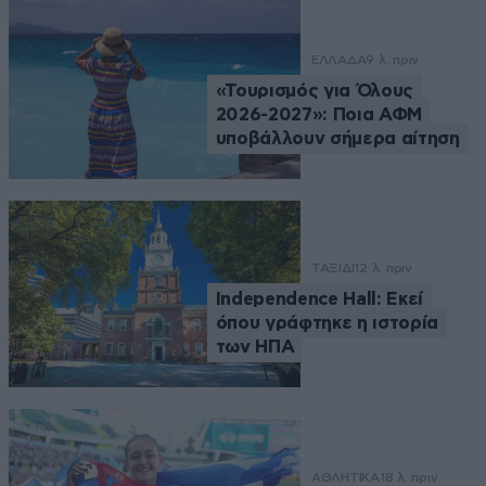
ΕΛΛΑΔΑ
9 λ. πριν
«Τουρισμός για Όλους
2026-2027»: Ποια ΑΦΜ
υποβάλλουν σήμερα αίτηση
ΤΑΞΙΔΙ
12 λ. πριν
Independence Hall: Εκεί
όπου γράφτηκε η ιστορία
των ΗΠΑ
ΑΘΛΗΤΙΚΑ
18 λ. πριν