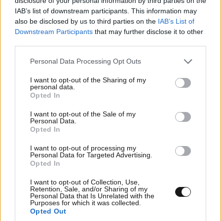
disclosure of your personal information by third parties on the
«Stars System»: Η ανακοίνωση του STAR για
IAB’s list of downstream participants. This information may
also be disclosed by us to third parties on the
IAB’s List of
την καθημερινή εκπομπή της Άσης Μπήλιου
Downstream Participants
that may further disclose it to other
third parties.
Please note that this website/app uses one or more Google
Personal Data Processing Opt Outs
services and may gather and store information including but
not limited to your visit or usage behaviour. You may click to
I want to opt-out of the Sharing of my
personal data.
grant or deny consent to Google and its third-party tags to
Opted In
use your data for below specified purposes in below Google
consent section.
I want to opt-out of the Sale of my
Personal Data.
Opted In
I want to opt-out of processing my
Personal Data for Targeted Advertising.
Opted In
I want to opt-out of Collection, Use,
«Δύο Μαύρα Πουκάμισα»: Κυκλοφόρησε το
Retention, Sale, and/or Sharing of my
Personal Data that Is Unrelated with the
πρώτο τρέιλερ της νέας δραματικής σειράς του
Purposes for which it was collected.
Opted Out
Mega