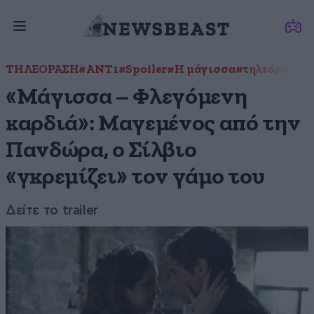
ΤΗΛΕΟΡΑΣΗ
#ANT1
#Spoiler
#Η μάγισσα
#τηλεόραση
«Μάγισσα – Φλεγόμενη
καρδιά»: Μαγεμένος από την
Πανδώρα, ο Σίλβιο
«γκρεμίζει» τον γάμο του
Δείτε το trailer