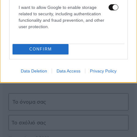
I want to allow Google to enable storage
related to security, including authentication
ΣΧΌΛΙΑ ΑΝΑΓΝΩΣΤΏΝ
0
functionality and fraud prevention, and other
user protection.
CONFIRM
ΠΡΟΣΘΕΣΤΕ ΤΟ ΣΧΟΛΙΟ ΣΑΣ
Data Deletion
Data Access
Privacy Policy