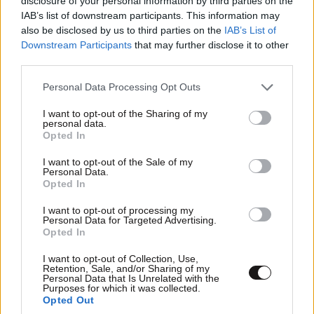
disclosure of your personal information by third parties on the
IAB’s list of downstream participants. This information may
also be disclosed by us to third parties on the
IAB’s List of
Downstream Participants
that may further disclose it to other
third parties.
Please note that this website/app uses one or more Google
Personal Data Processing Opt Outs
services and may gather and store information including but
not limited to your visit or usage behaviour. You may click to
I want to opt-out of the Sharing of my
personal data.
grant or deny consent to Google and its third-party tags to
Opted In
use your data for below specified purposes in below Google
consent section.
I want to opt-out of the Sale of my
Personal Data.
Opted In
ΣΧΌΛΙΑ ΑΝΑΓΝΩΣΤΏΝ
0
I want to opt-out of processing my
Personal Data for Targeted Advertising.
Opted In
I want to opt-out of Collection, Use,
Retention, Sale, and/or Sharing of my
Personal Data that Is Unrelated with the
Purposes for which it was collected.
Opted Out
ΠΡΟΣΘΕΣΤΕ ΤΟ ΣΧΟΛΙΟ ΣΑΣ