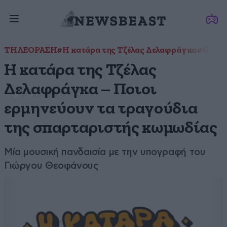
ΤΗΛΕΟΡΑΣΗ
#Η κατάρα της Τζέλας Δελαφράγκα
#Θανάσ
Η κατάρα της Τζέλας
Δελαφράγκα – Ποιοι
ερμηνεύουν τα τραγούδια
της σπαρταριστής κωμωδίας
Μία μουσική πανδαισία με την υπογραφή του
Γιώργου Θεοφάνους