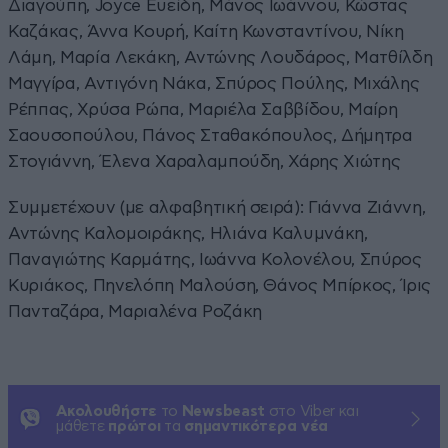
Διαγούπη, Joyce Ευείδη, Μάνος Ιωάννου, Κώστας
Καζάκας, Άννα Κουρή, Καίτη Κωνσταντίνου, Νίκη
Λάμη, Μαρία Λεκάκη, Αντώνης Λουδάρος, Ματθίλδη
Μαγγίρα, Αντιγόνη Νάκα, Σπύρος Πούλης, Μιχάλης
Ρέππας, Χρύσα Ρώπα, Μαριέλα Σαββίδου, Μαίρη
Σαουσοπούλου, Πάνος Σταθακόπουλος, Δήμητρα
Στογιάννη, Έλενα Χαραλαμπούδη, Χάρης Χιώτης
Συμμετέχουν (με αλφαβητική σειρά): Γιάννα Ζιάννη,
Αντώνης Καλομοιράκης, Ηλιάνα Καλυμνάκη,
Παναγιώτης Καρμάτης, Ιωάννα Κολονέλου, Σπύρος
Κυριάκος, Πηνελόπη Μαλούση, Θάνος Μπίρκος, Ίρις
Πανταζάρα, Μαριαλένα Ροζάκη
Ακολουθήστε
το
Newsbeast
στο Viber και
μάθετε
πρώτοι
τα
σημαντικότερα νέα