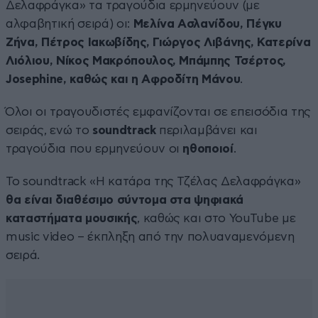
Δελαφράγκα» τα τραγούδια ερμηνεύουν (με
αλφαβητική σειρά) οι:
Μελίνα Ασλανίδου, Πέγκυ
Ζήνα, Πέτρος Ιακωβίδης, Γιώργος Λιβάνης, Κατερίνα
Λιόλιου, Νίκος Μακρόπουλος, Μπάμπης Τσέρτος,
Josephine, καθώς και η Αφροδίτη Μάνου
.
Όλοι οι τραγουδιστές εμφανίζονται σε επεισόδια της
σειράς, ενώ το
soundtrack
περιλαμβάνει και
τραγούδια που ερμηνεύουν οι
ηθοποιοί
.
Το soundtrack «Η κατάρα της Τζέλας Δελαφράγκα»
θα είναι διαθέσιμο σύντομα στα ψηφιακά
καταστήματα μουσικής
, καθώς και στο YouTube με
music video – έκπληξη από την πολυαναμενόμενη
σειρά.