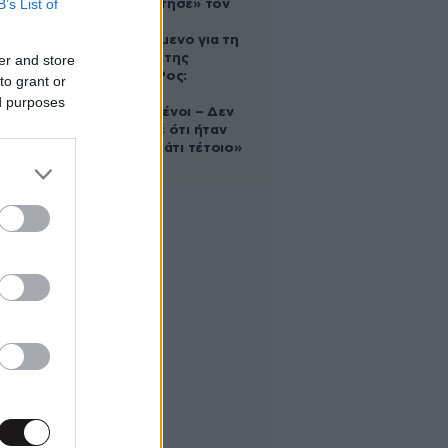
B’s List of
που «υιοθέτησε» τον
Αφγανό
κατηγορούμενο για τη
δολοφονία της
er and store
Ελίζαμπεθ Ρος:
to grant or
«Είμαστε
ed purposes
συντετριμμένοι – Δεν
έδειξε ποτέ ότι ήταν
ικανός για κάτι τέτοιο»