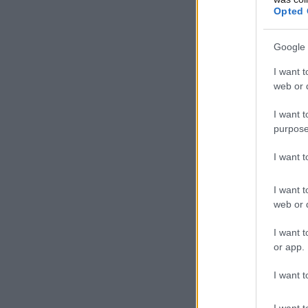
Opted 
Google 
I want t
web or d
I want t
purpose
I want 
I want t
web or d
I want t
or app.
I want t
I want t