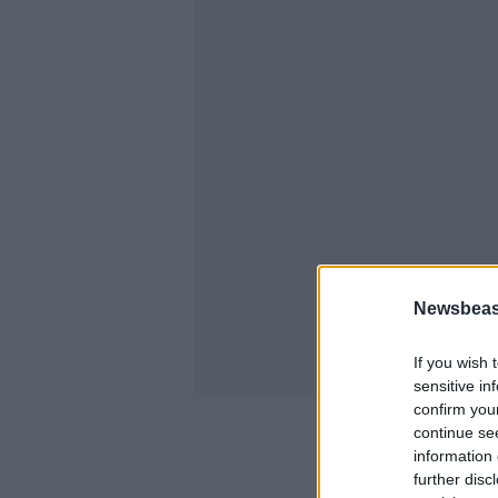
Newsbeast
If you wish 
sensitive in
confirm you
continue se
information 
further disc