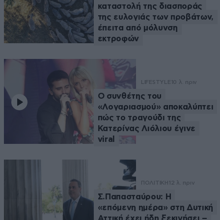
καταστολή της διασποράς
της ευλογιάς των προβάτων,
έπειτα από μόλυνση
εκτροφών
LIFESTYLE
10 λ. πριν
Ο συνθέτης του
«Λογαριασμού» αποκαλύπτει
πώς το τραγούδι της
Κατερίνας Λιόλιου έγινε
viral
ΠΟΛΙΤΙΚΗ
12 λ. πριν
Σ.Παπασταύρου: Η
«επόμενη ημέρα» στη Δυτική
Αττική έχει ήδη ξεκινήσει –