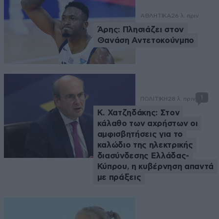
ΑΘΛΗΤΙΚΑ
26 λ. πριν
Άρης: Πλησιάζει στον
Θανάση Αντετοκούνμπο
1
ΠΟΛΙΤΙΚΗ
28 λ. πριν
Κ. Χατζηδάκης: Στον
κάλαθο των αχρήστων οι
αμφισβητήσεις για το
καλώδιο της ηλεκτρικής
διασύνδεσης Ελλάδας-
Κύπρου, η κυβέρνηση απαντά
με πράξεις