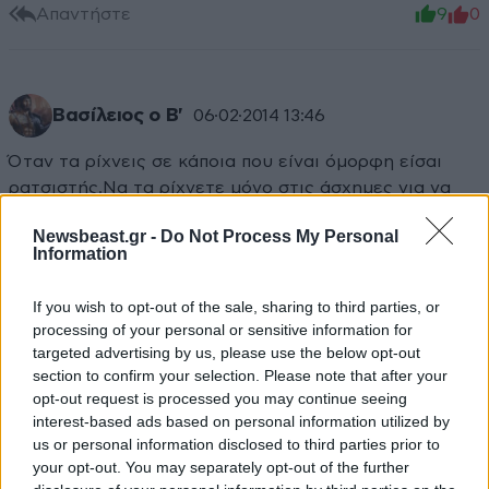
Απαντήστε
9
0
Βασίλειος ο Β'
06·02·2014 13:46
Όταν τα ρίχνεις σε κάποια που είναι όμορφη είσαι
ρατσιστής.Να τα ρίχνετε μόνο στις άσχημες για να
είστε πολιτικά ορθοί.
Newsbeast.gr -
Do Not Process My Personal
Information
Απαντήστε
8
0
If you wish to opt-out of the sale, sharing to third parties, or
processing of your personal or sensitive information for
targeted advertising by us, please use the below opt-out
sakis
06·02·2014 13:02
section to confirm your selection. Please note that after your
opt-out request is processed you may continue seeing
οταν δεν μας αρεσει καποιος εναι παρενοχληση , οταν
interest-based ads based on personal information utilized by
ομως εχει τα προσοντα τοτε ειναι ευγενικος και
us or personal information disclosed to third parties prior to
γοητευτικος
your opt-out. You may separately opt-out of the further