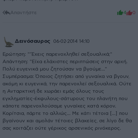
Απαντήστε
4
0
Δεινόσαυρος
06·02·2014 14:10
Ερώτηση: "'Έχεις παρενοχληθεί σεξουαλικά;"
Απάντηση: "Είχα ελάχιστες περιπτώσεις στην αρχή.
Πολύ ευγενικά μου ζητούσαν να βγούμε..."
Συμπέρασμα: Όποιος ζητήσει από γυναίκα να βγουν,
ακόμη κι ευγενικά, την παρενοχλεί σεξουαλικά. Ούτε
η Ανταρκτική δε χωράει εμάς όλους τους
εγκληματίες-έκφυλους-σάτυρους του πλανήτη που
κάποτε παρενοχλούσαμε γυναίκες κατά κόρον.
Κορίτσια, πάρτε το αλλιώς... Με κάτι τέτοια [...] που
βγαίνουν και αμολάν τέτοιες βλακείες, σε λίγο δε θα
σας κοιτάζει ούτε γέρικος αρσενικός ρινόκερος.