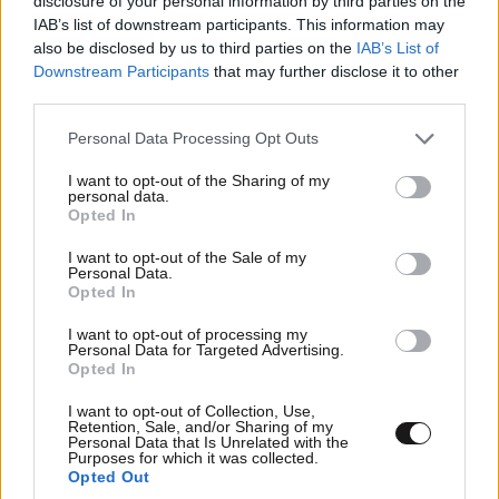
disclosure of your personal information by third parties on the
Απαντήστε
8
1
IAB’s list of downstream participants. This information may
also be disclosed by us to third parties on the
IAB’s List of
Downstream Participants
that may further disclose it to other
third parties.
TRENDING
Please note that this website/app uses one or more Google
Personal Data Processing Opt Outs
services and may gather and store information including but
not limited to your visit or usage behaviour. You may click to
I want to opt-out of the Sharing of my
personal data.
grant or deny consent to Google and its third-party tags to
Opted In
use your data for below specified purposes in below Google
consent section.
I want to opt-out of the Sale of my
Personal Data.
Opted In
I want to opt-out of processing my
Personal Data for Targeted Advertising.
Opted In
I want to opt-out of Collection, Use,
Retention, Sale, and/or Sharing of my
Personal Data that Is Unrelated with the
Purposes for which it was collected.
Opted Out