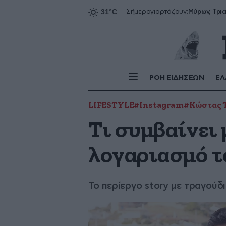
Σήμερα
γιορτάζουν:
ΡΟΗ ΕΙΔΗΣΕΩΝ
ΕΛ
LIFESTYLE
#Instagram
#Κώστας 
Τι συμβαίνει 
λογαριασμό τ
Το περίεργο story με τραγούδ