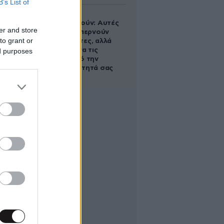
B’s List of
Ογκολόγοι
προειδοποιούν: Αυτές
er and store
οι τροφές, περνούν
to grant or
απαρατήρητες, αλλά
καλό είναι να τις
ed purposes
βγάλετε από την
καθημερινότητά σας