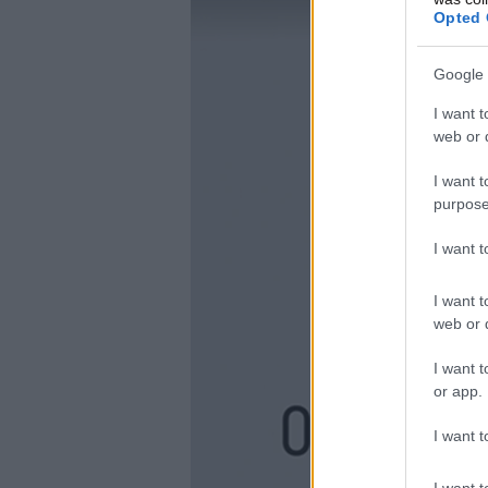
Opted 
Google 
I want t
web or d
I want t
purpose
I want 
I want t
web or d
I want t
or app.
I want t
I want t