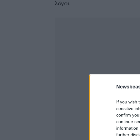
λόγοι.
Newsbeast
If you wish 
sensitive in
confirm you
continue se
information 
further disc