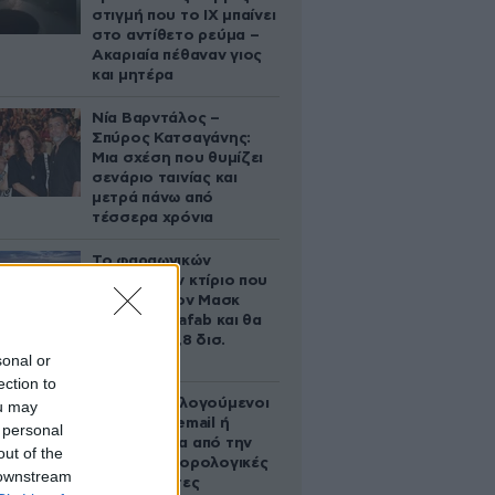
στιγμή που το ΙΧ μπαίνει
στο αντίθετο ρεύμα –
Ακαριαία πέθαναν γιος
και μητέρα
Νία Βαρντάλος –
Σπύρος Κατσαγάνης:
Μια σχέση που θυμίζει
σενάριο ταινίας και
μετρά πάνω από
τέσσερα χρόνια
Το φαραωνικών
διαστάσεων κτίριο που
χτίζει ο Έλον Μασκ
λέγεται Terafab και θα
κοστίσει 16,8 δισ.
sonal or
δολάρια
ection to
Ποιοι φορολογούμενοι
ou may
θα λάβουν email ή
 personal
τηλεφώνημα από την
out of the
ΑΑΔΕ για φορολογικές
 downstream
εκκρεμότητες