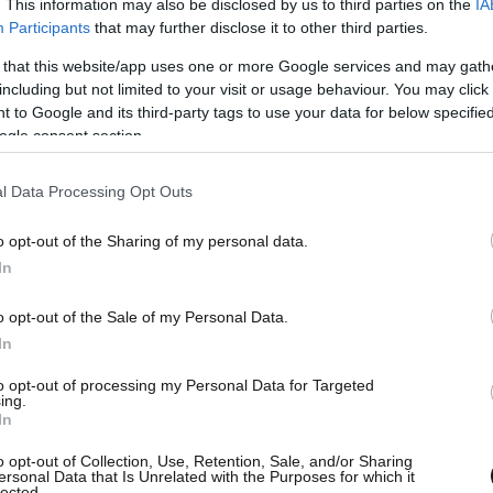
. This information may also be disclosed by us to third parties on the
IA
Participants
that may further disclose it to other third parties.
 that this website/app uses one or more Google services and may gath
including but not limited to your visit or usage behaviour. You may click 
 to Google and its third-party tags to use your data for below specifi
ogle consent section.
l Data Processing Opt Outs
o opt-out of the Sharing of my personal data.
In
αι η επιλογή του τραγουδιού που συνόδευσε το
ξο» του Γιάννη Πάριο, με αρκετούς να επιχειρούν
o opt-out of the Sale of my Personal Data.
ίσω από την επιλογή.
In
to opt-out of processing my Personal Data for Targeted
ing.
In
o opt-out of Collection, Use, Retention, Sale, and/or Sharing
ersonal Data that Is Unrelated with the Purposes for which it
lected.