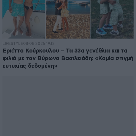
LIFESTYLE
08·08·2026 19:12
Εριέττα Κούρκουλου – Τα 33α γενέθλια και τα
φιλιά με τον Βύρωνα Βασιλειάδη: «Καμία στιγμή
ευτυχίας δεδομένη»