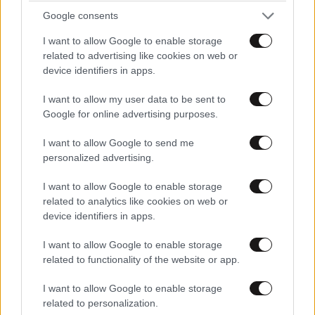
Google consents
το γεγονός ότι ο Summi περνάει χρόνο χωρίς
επίβλεψη με τον Dan», είπε η Sia.
I want to allow Google to enable storage
related to advertising like cookies on web or
device identifiers in apps.
I want to allow my user data to be sent to
Ακολουθήστε
το
Newsbeast
στο Viber και
Google for online advertising purposes.
μάθετε
πρώτοι
τα
σημαντικότερα νέα
I want to allow Google to send me
Διαβάστε σχετικά
personalized advertising.
I want to allow Google to enable storage
related to analytics like cookies on web or
Sia: Στα άκρα η δικαστική διαμάχη
device identifiers in apps.
της τραγουδίστριας με τον εν
διαστάσει σύζυγό της για την
I want to allow Google to enable storage
επιμέλεια του παιδιού τους
related to functionality of the website or app.
I want to allow Google to enable storage
related to personalization.