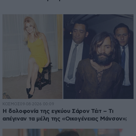
ΚΟΣΜΟΣ
09·08·2026 00:09
Η δολοφονία της εγκύου Σάρον Τέιτ – Τι
απέγιναν τα μέλη της «Οικογένειας Μάνσον»;