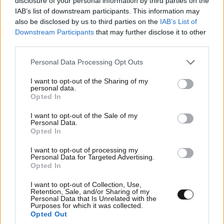
disclosure of your personal information by third parties on the
γιος τους να περνά χρόνο μαζί του χωρίς επίβλεψη.
IAB’s list of downstream participants. This information may
also be disclosed by us to third parties on the
IAB’s List of
Downstream Participants
that may further disclose it to other
third parties.
Please note that this website/app uses one or more Google
Personal Data Processing Opt Outs
services and may gather and store information including but
not limited to your visit or usage behaviour. You may click to
I want to opt-out of the Sharing of my
personal data.
grant or deny consent to Google and its third-party tags to
Opted In
use your data for below specified purposes in below Google
consent section.
I want to opt-out of the Sale of my
Personal Data.
Opted In
I want to opt-out of processing my
Personal Data for Targeted Advertising.
Opted In
«Αν και κατανοώ ότι οι έρευνες της αστυνομίας του
I want to opt-out of Collection, Use,
Retention, Sale, and/or Sharing of my
Λος Άντζελες και του Τμήματος Υπηρεσιών Παιδιού
Personal Data that Is Unrelated with the
Purposes for which it was collected.
και Οικογένειας ήταν ασαφείς και έχουν πλέον
Opted Out
κλείσει, αυτό δεν κατευνάζει τις ανησυχίες μου για