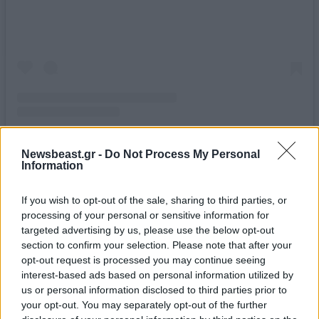
Newsbeast.gr -
Do Not Process My Personal
Information
Παράλληλα, η τραγουδίστρια ισχυρίστηκε ότι ο
Ντάνιελ Μπερνάντ είχε βρεθεί υπό έρευνα από την
If you wish to opt-out of the sale, sharing to third parties, or
αστυνομία του Λος Άντζελες και
την υπηρεσία
processing of your personal or sensitive information for
targeted advertising by us, please use the below opt-out
παιδικής προστασίας για υλικό παιδικής
section to confirm your selection. Please note that after your
πορνογραφίας που εντοπίστηκε σε σκληρό δίσκο
. Αν
opt-out request is processed you may continue seeing
και η έρευνα ολοκληρώθηκε χωρίς αποτέλεσμα και η
interest-based ads based on personal information utilized by
υπόθεση έκλεισε, η ίδια τόνισε ότι αυτό δεν
us or personal information disclosed to third parties prior to
your opt-out. You may separately opt-out of the further
καθησυχάζει τις ανησυχίες της για το ενδεχόμενο ο