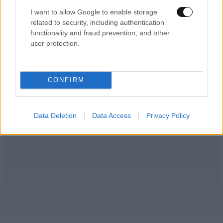
I want to allow Google to enable storage
M....
17·04·2025 20:03
related to security, including authentication
functionality and fraud prevention, and other
Μ................Σ
user protection.
Απαντήστε
0
0
CONFIRM
Data Deletion
Data Access
Privacy Policy