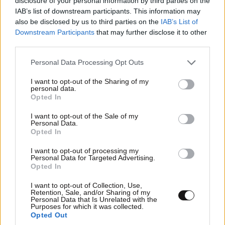
disclosure of your personal information by third parties on the
IAB’s list of downstream participants. This information may
also be disclosed by us to third parties on the
IAB’s List of
Downstream Participants
that may further disclose it to other
third parties.
Please note that this website/app uses one or more Google
Personal Data Processing Opt Outs
services and may gather and store information including but
not limited to your visit or usage behaviour. You may click to
I want to opt-out of the Sharing of my
personal data.
grant or deny consent to Google and its third-party tags to
Opted In
use your data for below specified purposes in below Google
consent section.
I want to opt-out of the Sale of my
Personal Data.
Opted In
I want to opt-out of processing my
Personal Data for Targeted Advertising.
Opted In
ΣΧΌΛΙΑ ΑΝΑΓΝΩΣΤΏΝ
15
I want to opt-out of Collection, Use,
Retention, Sale, and/or Sharing of my
Personal Data that Is Unrelated with the
Purposes for which it was collected.
Opted Out