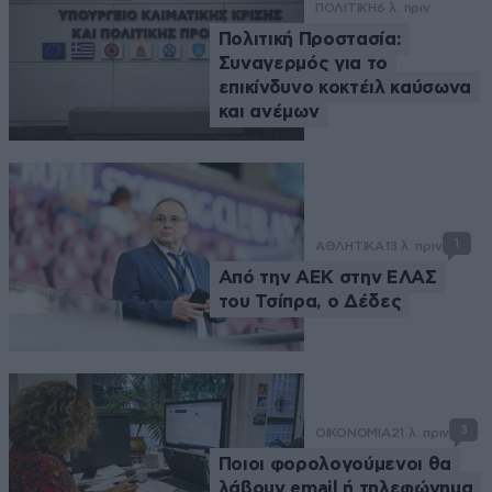
ΠΟΛΙΤΙΚΗ
6 λ. πριν
Πολιτική Προστασία:
Συναγερμός για το
επικίνδυνο κοκτέιλ καύσωνα
και ανέμων
1
ΑΘΛΗΤΙΚΑ
13 λ. πριν
Από την ΑΕΚ στην ΕΛΑΣ
του Τσίπρα, ο Δέδες
3
ΟΙΚΟΝΟΜΙΑ
21 λ. πριν
Ποιοι φορολογούμενοι θα
λάβουν email ή τηλεφώνημα