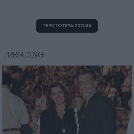
Luthienstar
17·04·2025 16:43
ΠΕΡΙΣΣΟΤΕΡΑ ΣΧΟΛΙΑ
Ότι χαζό σκεφτεί κάποιος να το κάνουν κάποιοι έθιμο
και συγνώμη αλλά αυτό δεν είναι έθιμο, αλλά
προσβλητικό αστείο. Μετά από αυτό στη μαμά του και
γρήγορα. Ένα ζευγάρι πρέπει να σέβεται ο ένας τον
TRENDING
άλλον και αυτή η κίνηση δείχνει ότι θα είναι πάντα
προσβλητικός δεν μιλάμε κάποιος να έχει θυμώσει για
κάτι πολύ και να μιλήσει άσχημα, γιατί δεν
κρατήθηκε,αλλά για μια κίνηση που γίνεται σε ώρα
χαράς και σε κατάσταση ηρεμίας.
Απαντήστε
2
0
Λενιω
17·04·2025 15:17