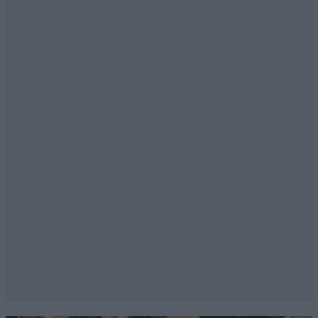
KΛΕΩΝ
17·04·2025 14:11
Ενω οταν η νυφη ταπεινωνει το γαμπρο πατωντας
του το ποδι....ειναι ευθυμο εθιμο! χοχοχοχο
Απαντήστε
0
0