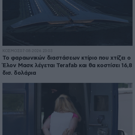
ΚΟΣΜΟΣ
07·08·2026 23:03
Το φαραωνικών διαστάσεων κτίριο που χτίζει ο
Έλον Μασκ λέγεται Terafab και θα κοστίσει 16,8
δισ. δολάρια