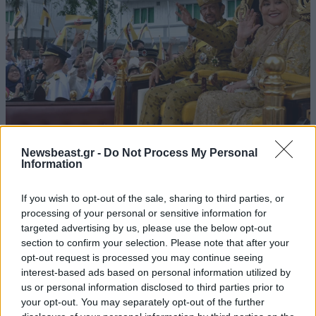
Newsbeast.gr -
Do Not Process My Personal
Κρίση στο Μπρουνέι: Ο σουλτάνος αφαίρεσε
Information
όλους τους τίτλους της νύφης του χωρίς καμία
εξήγηση
If you wish to opt-out of the sale, sharing to third parties, or
processing of your personal or sensitive information for
targeted advertising by us, please use the below opt-out
section to confirm your selection. Please note that after your
opt-out request is processed you may continue seeing
interest-based ads based on personal information utilized by
Ακολουθήστε το
NEWSBEAST
στο
Google News
us or personal information disclosed to third parties prior to
και μάθετε πρώτοι όλες τις ειδήσεις
your opt-out. You may separately opt-out of the further