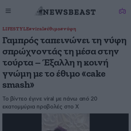
LIFESTYLE
#viral
#έθιμο
#νύφη
Γαμπρός ταπεινώνει τη νύφη
σπρώχνοντάς τη μέσα στην
τούρτα – Έξαλλη η κοινή
γνώμη με το έθιμο «cake
smash»
Το βίντεο έγινε viral με πάνω από 20
εκατομμύρια προβολές στο X