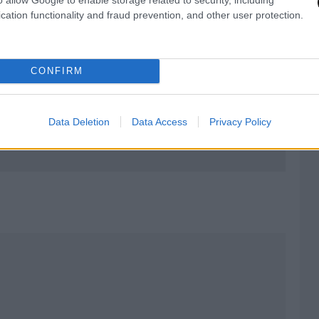
cation functionality and fraud prevention, and other user protection.
CONFIRM
Data Deletion
Data Access
Privacy Policy
ική Πινακοθήκη μετά τον βανδαλισμό από τον
ΗΣ: Οι αλήθειες και τα ψέματα που