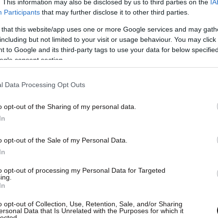
. This information may also be disclosed by us to third parties on the
IA
Participants
that may further disclose it to other third parties.
 that this website/app uses one or more Google services and may gath
including but not limited to your visit or usage behaviour. You may click 
 to Google and its third-party tags to use your data for below specifi
ogle consent section.
l Data Processing Opt Outs
o opt-out of the Sharing of my personal data.
In
o opt-out of the Sale of my Personal Data.
In
to opt-out of processing my Personal Data for Targeted
ing.
In
o opt-out of Collection, Use, Retention, Sale, and/or Sharing
ersonal Data that Is Unrelated with the Purposes for which it
lected.