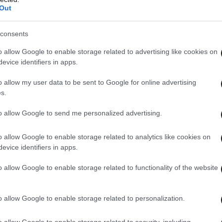
Out
consents
o allow Google to enable storage related to advertising like cookies on
evice identifiers in apps.
o allow my user data to be sent to Google for online advertising
s.
ένα σημείο γενικά, για ότι συμβαίνει στην
to allow Google to send me personalized advertising.
τές τις καταστάσεις που ζούμε, που δεν
μως σωστό, κάποια στιγμή πρέπει να υπάρχουν και
o allow Google to enable storage related to analytics like cookies on
evice identifiers in apps.
o allow Google to enable storage related to functionality of the website
χνη, γιατί στην προκειμένη περίπτωση δεν
ειδικό για εμάς που πιστεύουμε πραγματικά.
o allow Google to enable storage related to personalization.
κουσα, εκεί και βλέπουν κάποια έργα.
Αν πήγαινε
έρα και το μάθαινα μετά, μπορεί να πήγαινα και
o allow Google to enable storage related to security, including