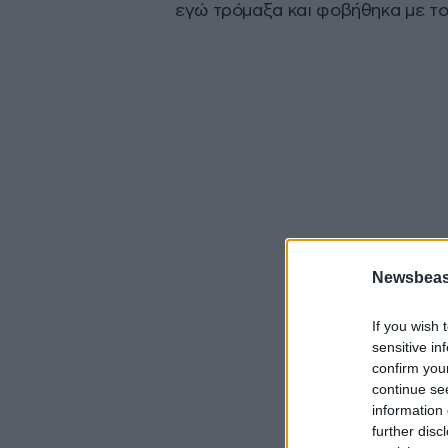
εγώ τρόμαξα και φοβήθηκα με το 
Newsbeast
If you wish 
sensitive in
confirm you
continue se
information 
further disc