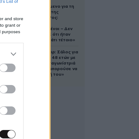
B’s List of
Αφγανό
κατηγορούμενο για τη
δολοφονία της
Ελίζαμπεθ Ρος:
er and store
«Είμαστε
to grant or
συντετριμμένοι – Δεν
ed purposes
έδειξε ποτέ ότι ήταν
ικανός για κάτι τέτοιο»
Ρίτσαρντ Γκιρ: Σάλος για
τη διαφορά 48 ετών με
τη συμπρωταγωνίστριά
του – «Θα μπορούσε να
είναι εγγονή του»