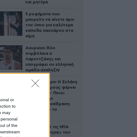
και μητέρα
5 ροφήματα που
μπορείτε να πίνετε πριν
τον ύπνο για καλύτερα
επίπεδα σακχάρου στο
αίμα
Ακυρώνει δύο
συμβόλαια ο
Λαρεντζάκης και
υπογράφει σε ελληνική
ομάδα-έκπληξη!
Ζώδια σήμερα: Η Σελήνη
στους Διδύμους φέρνει
ανατροπές – Ποιοι
δέχονται την
sonal or
ευεργετική επίδραση
ection to
του Δία από το
ou may
απόγευμα;
 personal
out of the
Ζευγάρι από τις ΗΠΑ
 downstream
που «υιοθέτησε» τον