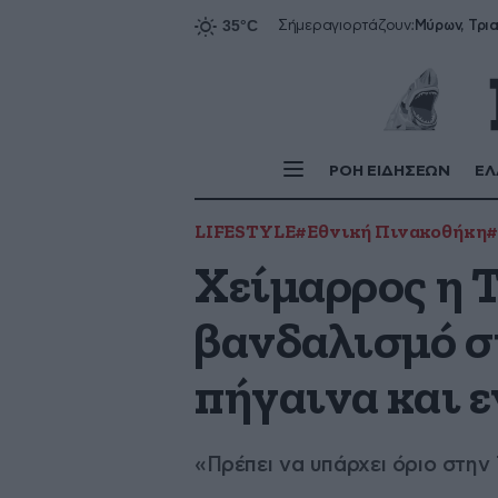
Σήμερα
γιορτάζουν:
ΡΟΗ ΕΙΔΗΣΕΩΝ
ΕΛ
LIFESTYLE
#Εθνική Πινακοθήκη
#
Χείμαρρος η 
βανδαλισμό σ
πήγαινα και 
«Πρέπει να υπάρχει όριο στην 