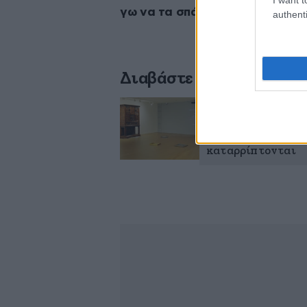
γω να τα σπάσω
».
authenti
Διαβάστε σχετικά
Μπήκαμε στην Εθν
βουλευτή της ΝΙΚ
καταρρίπτονται