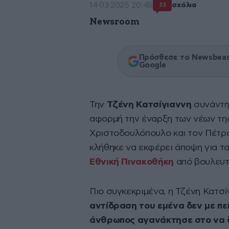
14·03·2025 20:48
σχόλια
33
Newsroom
Πρόσθεσε το Newsbeast
Google
Την
Τζένη Κατσίγιαννη
συνάντησ
αφορμή την έναρξη των νέων τη
Χριστοδουλόπουλο και τον Πέτρο
κλήθηκε να εκφέρει άποψη για 
Εθνική Πινακοθήκη
από βουλευτ
Πιο συγκεκριμένα, η Τζένη Κατσ
αντίδραση του εμένα δεν με πεί
άνθρωπος αγανάκτησε στο να δε