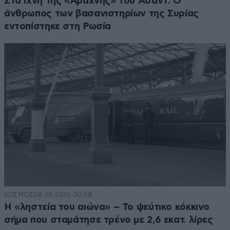
Στα ίχνη της «Αράχνης» του Άσαντ: Ο
άνθρωπος των βασανιστηρίων της Συρίας
εντοπίστηκε στη Ρωσία
ΚΟΣΜΟΣ
08·08·2026 00:08
Η «ληστεία του αιώνα» – Το ψεύτικο κόκκινο
σήμα που σταμάτησε τρένο με 2,6 εκατ. λίρες