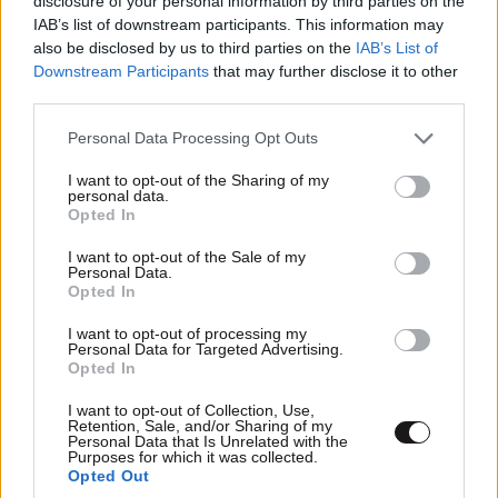
disclosure of your personal information by third parties on the
IAB’s list of downstream participants. This information may
also be disclosed by us to third parties on the
IAB’s List of
Downstream Participants
that may further disclose it to other
third parties.
Xαρακτήρες: 0/1000
Please note that this website/app uses one or more Google
Personal Data Processing Opt Outs
services and may gather and store information including but
Διαβάστε και ακολουθήστε τους κανόνες σχολιασμού
not limited to your visit or usage behaviour. You may click to
I want to opt-out of the Sharing of my
personal data.
grant or deny consent to Google and its third-party tags to
Opted In
ΠΡΟΣΘΗΚΗ
use your data for below specified purposes in below Google
consent section.
I want to opt-out of the Sale of my
Personal Data.
Opted In
Ninoxylopitas
12·02·2025 07:58
I want to opt-out of processing my
Personal Data for Targeted Advertising.
Opted In
Μετά από Χρυσή και Ιωσηφίνα το χάος 🤡🤡🤡
I want to opt-out of Collection, Use,
Retention, Sale, and/or Sharing of my
Απαντήστε
0
0
Personal Data that Is Unrelated with the
Purposes for which it was collected.
Opted Out