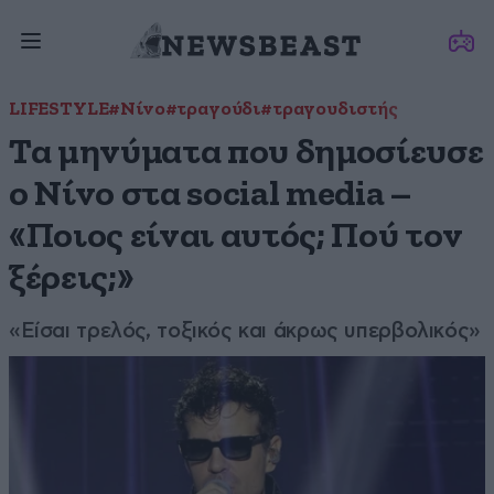
LIFESTYLE
#Νίνο
#τραγούδι
#τραγουδιστής
Τα μηνύματα που δημοσίευσε
ο Νίνο στα social media –
«Ποιος είναι αυτός; Πού τον
ξέρεις;»
«Είσαι τρελός, τοξικός και άκρως υπερβολικός»