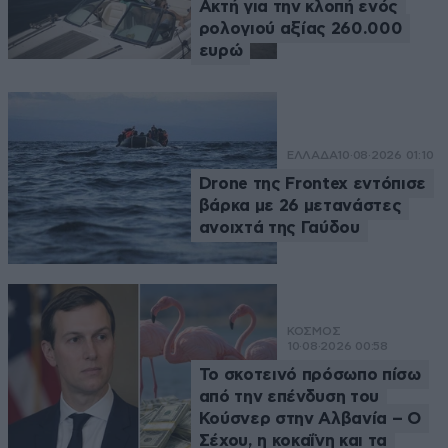
Ακτή για την κλοπή ενός
ρολογιού αξίας 260.000
ευρώ
ΕΛΛΑΔΑ
10·08·2026 01:10
Drone της Frontex εντόπισε
βάρκα με 26 μετανάστες
ανοιχτά της Γαύδου
ΚΟΣΜΟΣ
10·08·2026 00:58
Το σκοτεινό πρόσωπο πίσω
από την επένδυση του
Κούσνερ στην Αλβανία – Ο
Σέχου, η κοκαΐνη και τα