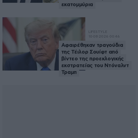
εκατομμύρια
LIFESTYLE
10·08·2026 00:46
Αφαιρέθηκαν τραγούδια
της Τέιλορ Σουίφτ από
βίντεο της προεκλογικής
εκστρατείας του Ντόναλντ
Τραμπ