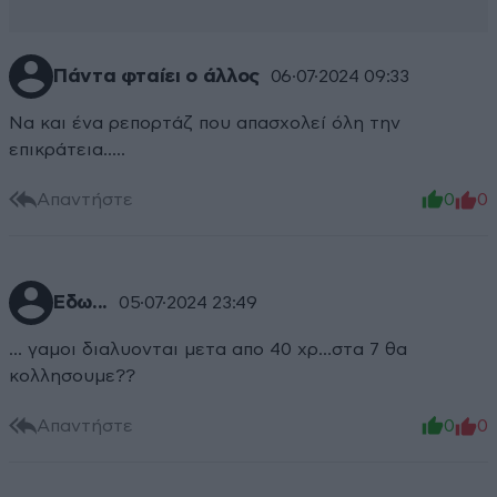
Πάντα φταίει ο άλλος
06·07·2024 09:33
Να και ένα ρεπορτάζ που απασχολεί όλη την
επικράτεια.....
Απαντήστε
0
0
Εδω...
05·07·2024 23:49
... γαμοι διαλυονται μετα απο 40 χρ...στα 7 θα
κολλησουμε??
Απαντήστε
0
0