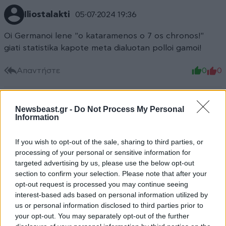
Iliostalakti
05·07·2024 19:36
Oi Germanoi lene "o kataramenos o 7 os chronos!"
giati statistika kapote meta dialuotan polloi gamoi!
Απαντήστε
0
0
Newsbeast.gr -
Do Not Process My Personal
Information
ΚΑΤΙΝΑ
05·07·2024 18:36
Η ΓΕΙΤΟΝΙΑ ΕΧΕΙ ΒΟΥΙΞΕΙ ΑΠΟ ΤΙΣ ΠΟΜΠΕΣ ΤΗΣ ΚΑΙ
If you wish to opt-out of the sale, sharing to third parties, or
ΤΕΛΙΚΑ ΤΟΥ ΤΗΝ ΕΦΕΡΕ……..
processing of your personal or sensitive information for
targeted advertising by us, please use the below opt-out
section to confirm your selection. Please note that after your
Απαντήστε
0
0
opt-out request is processed you may continue seeing
interest-based ads based on personal information utilized by
us or personal information disclosed to third parties prior to
your opt-out. You may separately opt-out of the further
TRENDING