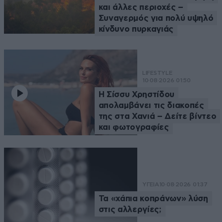
και άλλες περιοχές –
Συναγερμός για πολύ υψηλό
κίνδυνο πυρκαγιάς
LIFESTYLE
10·08·2026 01:50
Η Σίσσυ Χρηστίδου
απολαμβάνει τις διακοπές
της στα Χανιά – Δείτε βίντεο
και φωτογραφίες
ΥΓΕΙΑ
10·08·2026 01:37
Τα «χάπια κοπράνων» λύση
στις αλλεργίες;