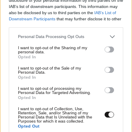
disclosure of your personal information by third parties on the
IAB’s list of downstream participants. This information may
also be disclosed by us to third parties on the
IAB’s List of
Downstream Participants
that may further disclose it to other
third parties.
Please note that this website/app uses one or more Google
Personal Data Processing Opt Outs
services and may gather and store information including but
not limited to your visit or usage behaviour. You may click to
I want to opt-out of the Sharing of my
personal data.
grant or deny consent to Google and its third-party tags to
Opted In
use your data for below specified purposes in below Google
consent section.
I want to opt-out of the Sale of my
Personal Data.
Opted In
I want to opt-out of processing my
Personal Data for Targeted Advertising.
ΕΛΛΑΔΑ
10·08·2026 00:07
Opted In
Σαν σήμερα 10 Αυγούστου: Η Ελλάδα αγγίζει
I want to opt-out of Collection, Use,
για λίγο το όνειρο «των δύο ηπείρων και των
Retention, Sale, and/or Sharing of my
Personal Data that Is Unrelated with the
πέντε θαλασσών»
Purposes for which it was collected.
Opted Out