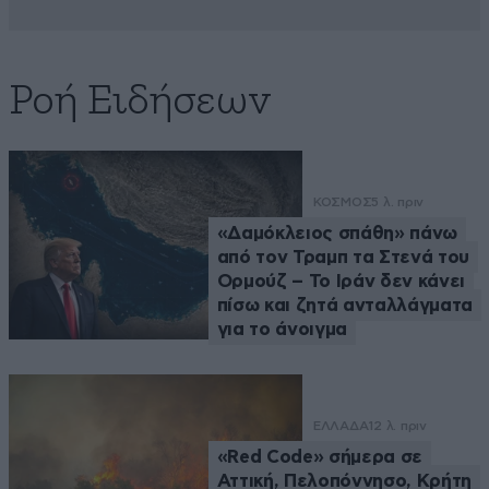
Ροή Ειδήσεων
ΚΟΣΜΟΣ
5 λ. πριν
«Δαμόκλειος σπάθη» πάνω
από τον Τραμπ τα Στενά του
Ορμούζ – Το Ιράν δεν κάνει
πίσω και ζητά ανταλλάγματα
για το άνοιγμα
ΕΛΛΑΔΑ
12 λ. πριν
«Red Code» σήμερα σε
Αττική, Πελοπόννησο, Κρήτη