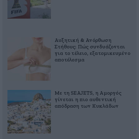
Αυξητική & Ανόρθωση
Στήθους: Πώς συνδυάζονται
για το τέλειο, εξατομικευμένο
αποτέλεσμα
Με τη SEAJETS, η Αμοργός
γίνεται η πιο αυθεντική
απόδραση των Κυκλάδων