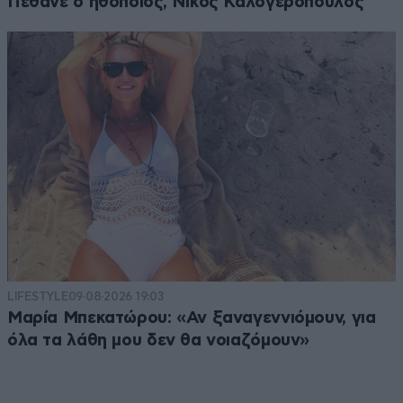
Πέθανε ο ηθοποιός, Νίκος Καλογερόπουλος
LIFESTYLE
09·08·2026 19:03
Μαρία Μπεκατώρου: «Αν ξαναγεννιόμουν, για
όλα τα λάθη μου δεν θα νοιαζόμουν»