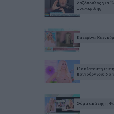
Λαζόπουλος για Κ
Τσαγκρίδης
Κατερίνα Καινούρ
Η απίστευτη «μπη
Καινούργιου: Να 
Θύμα απάτης η Φα