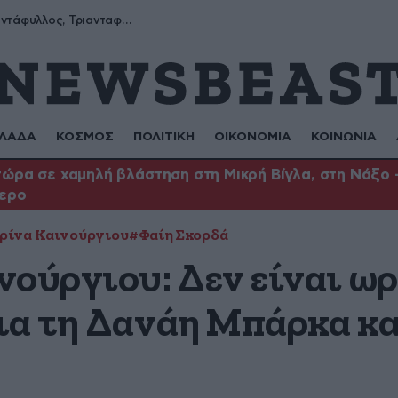
Μύρων, Τριαντάφυλλος, Τριανταφυλλιά, Φυλλιώ, Ρόζα
ΛΑΔΑ
ΚΟΣΜΟΣ
ΠΟΛΙΤΙΚΗ
ΟΙΚΟΝΟΜΙΑ
ΚΟΙΝΩΝΙΑ
ώρα σε χαμηλή βλάστηση στη Μικρή Βίγλα, στη Νάξο –
τερο
ρίνα Καινούργιου
#Φαίη Σκορδά
νούργιου: Δεν είναι ωρ
ια τη Δανάη Μπάρκα κα