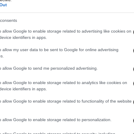
α είναι ωραία αυτά που ακούγονται αυτήν τη
Out
κειμενικά η Δανάη κάνει μια πολύ αξιόλογη
 αν το δεις και η Φαίη πάνω κάτω στα ίδια
consents
o allow Google to enable storage related to advertising like cookies on
evice identifiers in apps.
φησε υπονοούμενα για τις διαρροές: «Το να λες
o allow my user data to be sent to Google for online advertising
θα φύγει, θα τη διώξουν και θα πάει μια άλλη
s.
ια τον παρουσιαστή που είναι εκεί και πηγαίνει
στές για να αυξάνουν το… -δεν το λέω ούτε για
to allow Google to send me personalized advertising.
ί δεν το πιστεύω ότι αυτές οι δύο το κάνουν- ή
o allow Google to enable storage related to analytics like cookies on
ιατί έτσι τους συμφέρει. Να σεβόμαστε τις
evice identifiers in apps.
αι τους παρουσιαστές. Αυτό που κάνουν στην
o allow Google to enable storage related to functionality of the website
o allow Google to enable storage related to personalization.
o allow Google to enable storage related to security, including