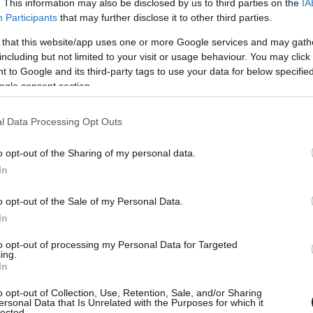
. This information may also be disclosed by us to third parties on the
IA
Participants
that may further disclose it to other third parties.
 that this website/app uses one or more Google services and may gath
including but not limited to your visit or usage behaviour. You may click 
 to Google and its third-party tags to use your data for below specifi
ogle consent section.
l Data Processing Opt Outs
o opt-out of the Sharing of my personal data.
In
o opt-out of the Sale of my Personal Data.
In
to opt-out of processing my Personal Data for Targeted
ing.
In
o opt-out of Collection, Use, Retention, Sale, and/or Sharing
ιατί είμαι πολύ δίκαιη με τους ανθρώπους που
ersonal Data that Is Unrelated with the Purposes for which it
lected.