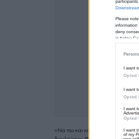
participants
Downstream 
Please note
information 
deny consent
in below Go
Persona
I want t
Opted 
I want t
Opted 
I want 
Advertis
Opted 
I want t
«Να πω και κάτι άλλο; Θα το πω γ
of my P
was col