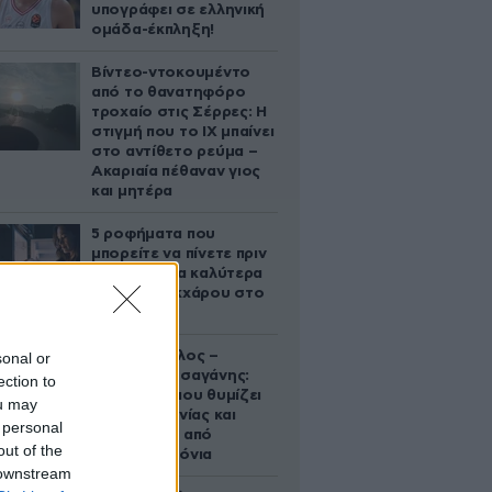
υπογράφει σε ελληνική
ομάδα-έκπληξη!
Βίντεο-ντοκουμέντο
από το θανατηφόρο
τροχαίο στις Σέρρες: Η
στιγμή που το ΙΧ μπαίνει
στο αντίθετο ρεύμα –
Ακαριαία πέθαναν γιος
και μητέρα
5 ροφήματα που
μπορείτε να πίνετε πριν
τον ύπνο για καλύτερα
επίπεδα σακχάρου στο
αίμα
Νία Βαρντάλος –
sonal or
Σπύρος Κατσαγάνης:
ection to
Μια σχέση που θυμίζει
ou may
σενάριο ταινίας και
 personal
μετρά πάνω από
out of the
τέσσερα χρόνια
 downstream