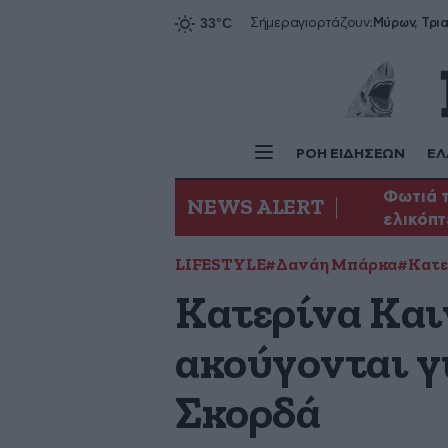
Σήμερα
γιορτάζουν:
ΡΟΗ ΕΙΔΗΣΕΩΝ
ΕΛ
Φωτιά τ
NEWS ALERT
ελικόπ
LIFESTYLE
#Δανάη Μπάρκα
#Κατε
Κατερίνα Και
ακούγονται γ
Σκορδά