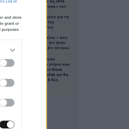
B’s List of
Ζευγάρι από τις ΗΠΑ
που «υιοθέτησε» τον
Αφγανό
er and store
κατηγορούμενο για τη
δολοφονία της
to grant or
Ελίζαμπεθ Ρος:
ed purposes
«Είμαστε
συντετριμμένοι – Δεν
έδειξε ποτέ ότι ήταν
ικανός για κάτι τέτοιο»
Το φαραωνικών
διαστάσεων κτίριο που
χτίζει ο Έλον Μασκ
λέγεται Terafab και θα
κοστίσει 16,8 δισ.
δολάρια