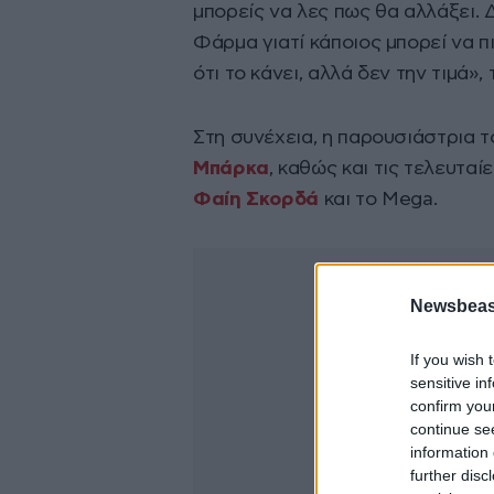
μπορείς να λες πως θα αλλάξει. 
Φάρμα γιατί κάποιος μπορεί να πι
ότι το κάνει, αλλά δεν την τιμά»,
Στη συνέχεια, η παρουσιάστρια 
Μπάρκα
, καθώς και τις τελευτα
Φαίη Σκορδά
και το Mega.
Newsbeast
If you wish 
sensitive in
confirm you
continue se
information 
further disc