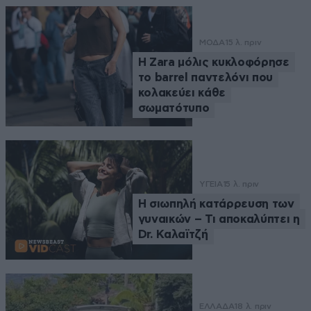
ΜΟΔΑ
15 λ. πριν
Η Zara μόλις κυκλοφόρησε
το barrel παντελόνι που
κολακεύει κάθε
σωματότυπο
ΥΓΕΙΑ
15 λ. πριν
Η σιωπηλή κατάρρευση των
γυναικών – Τι αποκαλύπτει η
Dr. Καλαϊτζή
ΕΛΛΑΔΑ
18 λ. πριν