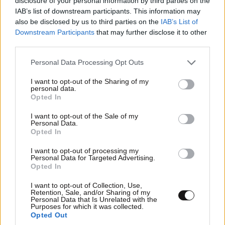
disclosure of your personal information by third parties on the
IAB’s list of downstream participants. This information may
also be disclosed by us to third parties on the
IAB’s List of
Downstream Participants
that may further disclose it to other
third parties.
Please note that this website/app uses one or more Google
Personal Data Processing Opt Outs
services and may gather and store information including but
not limited to your visit or usage behaviour. You may click to
I want to opt-out of the Sharing of my
personal data.
grant or deny consent to Google and its third-party tags to
Opted In
use your data for below specified purposes in below Google
consent section.
I want to opt-out of the Sale of my
Personal Data.
Opted In
I want to opt-out of processing my
Personal Data for Targeted Advertising.
Opted In
I want to opt-out of Collection, Use,
Retention, Sale, and/or Sharing of my
Personal Data that Is Unrelated with the
Purposes for which it was collected.
Opted Out