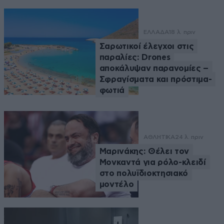
ΕΛΛΑΔΑ
18 λ. πριν
Σαρωτικοί έλεγχοι στις
παραλίες: Drones
αποκάλυψαν παρανομίες –
Σφραγίσματα και πρόστιμα-
φωτιά
ΑΘΛΗΤΙΚΑ
24 λ. πριν
Μαρινάκης: Θέλει τον
Μονκαντά για ρόλο-κλειδί
στο πολυϊδιοκτησιακό
μοντέλο