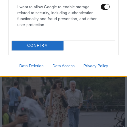
I want to allow Google to enable storage
related to security, including authentication
functionality and fraud prevention, and other
user protection.
ΕΛΛΑΔΑ
18 λ. πριν
Εξελίξεις στην υπόθεση του 55χρονου που
έκρυβε τη σορό του πατέρα του σε καταψύκτη
CONFIRM
στον Μυστρά – Αλλάζει την υπερασπιστική του
γραμμή
Data Deletion
Data Access
Privacy Policy