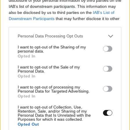
disclosure of your personal information by third parties on the
IAB’s list of downstream participants. This information may
της οσμής παραμένει άγνωστη: «Είναι πολύ ατυχές
also be disclosed by us to third parties on the
IAB’s List of
ότι 24 ώρες μετά δεν έχουμε εντοπίσει σε τι
Downstream Participants
that may further disclose it to other
οφείλεται αυτό».
third parties.
Please note that this website/app uses one or more Google
Όπως σημείωσε, έχουν ήδη αποκλειστεί ορισμένα
Personal Data Processing Opt Outs
services and may gather and store information including but
πιθανά αίτια, όπως διαρροή φυσικού αερίου, ενώ
not limited to your visit or usage behaviour. You may click to
I want to opt-out of the Sharing of my
βρίσκονται σε εξέλιξη επαφές με: Πυροσβεστική,
personal data.
grant or deny consent to Google and its third-party tags to
Opted In
αρμόδια υπουργεία και κυβερνητικά στελέχη.
use your data for below specified purposes in below Google
consent section.
I want to opt-out of the Sale of my
Αξίζει να σημειωθεί πως, όπως υπογράμμισε, ο
Personal Data.
Opted In
δήμος έδωσε οδηγίες προληπτικού χαρακτήρα να
μείνει ο κόσμος σε κλειστούς χώρους, με χρήση
I want to opt-out of processing my
Personal Data for Targeted Advertising.
συσκευών καθαρισμού αέρα, ενώ πρόσθεσε πως για
Opted In
σήμερα η κατάσταση εμφανίζεται βελτιωμένη και
I want to opt-out of Collection, Use,
αφού δεν υπάρχει πλέον αυτή η οσμή, εκτιμούμε ότι
Retention, Sale, and/or Sharing of my
Personal Data that Is Unrelated with the
έχει διαλυθεί στην ατμόσφαιρα.
Purposes for which it was collected.
Opted Out
Ο δήμαρχος άφησε ανοιχτό το ενδεχόμενο η