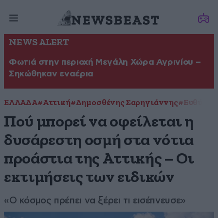
NEWS ALERT
Φωτιά στην περιοχή Μεγάλη Χώρα Αγρινίου –
Σηκώθηκαν εναέρια
ΕΛΛΑΔΑ
#Αττική
#Δημοσθένης Σαρηγιάννης
#Ευθύμης
Πού μπορεί να οφείλεται η
δυσάρεστη οσμή στα νότια
προάστια της Αττικής – Οι
εκτιμήσεις των ειδικών
«Ο κόσμος πρέπει να ξέρει τι εισέπνευσε»