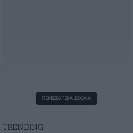
ΑΧΑ
ΠΕΡΙΣΣΟΤΕΡΑ ΣΧΟΛΙΑ
20·05·2026 14:08
Όλα τα έργα φταίνε κάθε χρόνο χαίρονται αυτοί που
τα φτιάχνουν γιατί παίρνουν καλό μεροκάματο.τα
χαλάνε και τα ξαναφτιάχνουν επίτηδες καλύτερα από
TRENDING
πέρσι.επι καθεστώς VODAFONE.περισσοτερο και