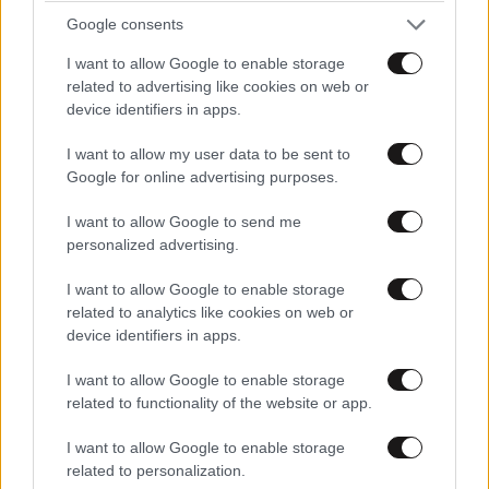
Google consents
προέλευση να μην είναι φυσική: «Η οσμή θύμιζε
χημικό, δεν φαινόταν να προέρχεται από φυσικά
I want to allow Google to enable storage
αίτια όπως πλαγκτόν».
related to advertising like cookies on web or
device identifiers in apps.
Παράλληλα, υπογράμμισε την ανάγκη διερεύνησης
I want to allow my user data to be sent to
ευθυνών σε περίπτωση που πρόκειται για ρύπανση
Google for online advertising purposes.
από ανθρώπινη δραστηριότητα.
I want to allow Google to send me
Κλείνοντας, τόνισε τη σημασία της έγκαιρης
personalized advertising.
ενημέρωσης: «Ο κόσμος δικαιούται να γνωρίζει τι
I want to allow Google to enable storage
έχει εισπνεύσει. Αυτό θα βοηθήσει και στο να μην
related to analytics like cookies on web or
κυκλοφορούν φήμες, αλλά και στο πώς θα
device identifiers in apps.
αντιδράσουμε σε αντίστοιχο περιστατικό στο
I want to allow Google to enable storage
μέλλον».
related to functionality of the website or app.
I want to allow Google to enable storage
related to personalization.