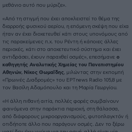
μεθάνιο αυτό που μύριζε».
«Από τη στιγμή που έχει αποκλειστεί το θέμα της
διαρροής φυσικού αερίου, η επόμενη σκέψη που είχα
ήταν αν έχει διοχετευθεί κάτι στους υπονόμους από
τις παρακείμενες π.χ. του Ρέντη ή κάποιες άλλες
περιοχές, κάτι στο αποχετευτικό σύστημα και έχει
αντιδράσει, έχουν παραχθεί οσμές», επεσήμανε
ο
καθηγητής Αναλυτικής Χημείας του Πανεπιστημίου
Αθηνών, Νίκος Θωμαΐδης
, μιλώντας στην εκπομπή
«Πρωινές Διαδρομές» του ΕΡΤnews Radio 105,8 με
τον Βασίλη Αδαμόπουλο και τη Μαρία Γεωργίου.
«Η άλλη πιθανή αιτία, πολλές φορές συμβαίνουν
φαινόμενα στην παράκτια περιοχή, στη θάλασσα,
από διάφορους μικροοργανισμούς, φυτοπλαγκτόν ή
οτιδήποτε άλλο που παράγουν οσμές. Δεν το ξέρω
γιατί δεν έχω γνώμη για την οσμή, αλλά είναι μία