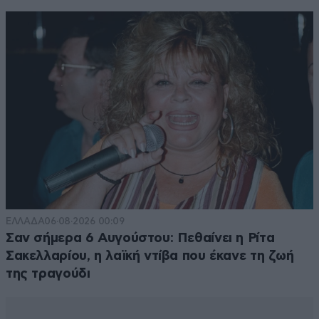
λιγότερο κοσμοτε.
Απαντήστε
0
0
Στον Κηφισό
20·05·2026 13:56
παιδιά μην πάτε να δείτε αν χύσανε τίποτα που δεν
έπρεπε. Δεν είναι καλή ώρα να κοιτάμε τέτοια
πράγματα. Ας ατενίζουμε το απέραντο γαλάζιο
λέγοντας ασυναρτησίες για πλοία στην Αίγινα κλπ...
ΕΛΛΑΔΑ
06·08·2026 00:09
Απαντήστε
0
0
Σαν σήμερα 6 Αυγούστου: Πεθαίνει η Ρίτα
Σακελλαρίου, η λαϊκή ντίβα που έκανε τη ζωή
της τραγούδι
Στρατηγός άνεμος
20·05·2026 13:34