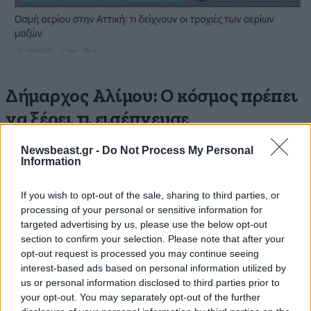
Δήμαρχος Αλίμου: Ο κόσμος πρέπει
να ξέρει τι εισέπνευσε
Newsbeast.gr -
Do Not Process My Personal
Σύμφωνα με τον δήμαρχο Αλίμου, Ανδρέα Κονδύλη,
Information
«είχαμε μια πολύ μεγάλη αναστάτωση. Πολλές
επιχειρήσεις εκκένωσαν τα κτίριά τους, ενώ και σε
If you wish to opt-out of the sale, sharing to third parties, or
σχολεία και δημόσιες υπηρεσίες επικράτησε έντονη
processing of your personal or sensitive information for
ανησυχία». Μιλώντας στην ΕΡΤ, πρόσθεσε πως ο
targeted advertising by us, please use the below opt-out
section to confirm your selection. Please note that after your
κόσμος ζητούσε απαντήσεις, ενώ έπαιρνε τηλέφωνο
opt-out request is processed you may continue seeing
και ρωτούσε τι έχει συμβεί.
interest-based ads based on personal information utilized by
us or personal information disclosed to third parties prior to
Ιδιαίτερη έμφαση έδωσε στο γεγονός ότι, παρά την
your opt-out. You may separately opt-out of the further
κινητοποίηση των αρμόδιων φορέων, η προέλευση