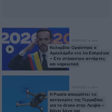
ΚΟΣΜΟΣ
2 ω. πριν
Κολομβία: Ορκίστηκε ο
Αμπελάρδο ντε λα Εσπριέγια
– Στο στόχαστρο αντάρτες
και ναρκωτικά
ΚΟΣΜΟΣ
2 ω. πριν
Η Ρωσία απορρίπτει τις
κατηγορίες της Γερμαβίας
για το drone στην Λειψία –
Κάνει λόγο για