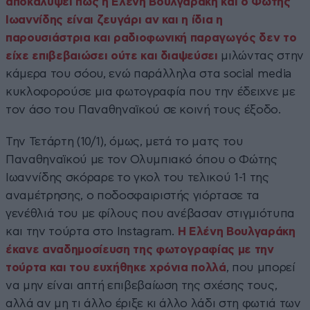
αποκαλύψει πως η Ελένη Βουλγαράκη και ο Φώτης
Ιωαννίδης είναι ζευγάρι αν και η ίδια η
παρουσιάστρια και ραδιοφωνική παραγωγός δεν το
είχε επιβεβαιώσει ούτε και διαψεύσει
μιλώντας στην
κάμερα του σόου, ενώ παράλληλα στα social media
κυκλοφορούσε μια φωτογραφία που την έδειχνε με
τον άσο του Παναθηναϊκού σε κοινή τους έξοδο.
Την Τετάρτη (10/1), όμως, μετά το ματς του
Παναθηναϊκού με τον Ολυμπιακό όπου ο Φώτης
Ιωαννίδης σκόραρε το γκολ του τελικού 1-1 της
αναμέτρησης, ο ποδοσφαιριστής γιόρτασε τα
γενέθλιά του με φίλους που ανέβασαν στιγμιότυπα
και την τούρτα στο Instagram.
Η Ελένη Βουλγαράκη
έκανε αναδημοσίευση της φωτογραφίας με την
τούρτα και του ευχήθηκε χρόνια πολλά
, που μπορεί
να μην είναι απτή επιβεβαίωση της σχέσης τους,
αλλά αν μη τι άλλο έριξε κι άλλο λάδι στη φωτιά των