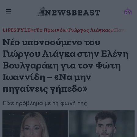
LIFESTYLE
#«Το Πρωινό»
#Γιώργος Λιάγκας
#Παναθην
Νέο υπονοούμενο του
Γιώργου Λιάγκα στην Ελένη
Βουλγαράκη για τον Φώτη
Ιωαννίδη – «Να μην
πηγαίνεις γήπεδο»
Είχε πρόβλημα με τη φωνή της