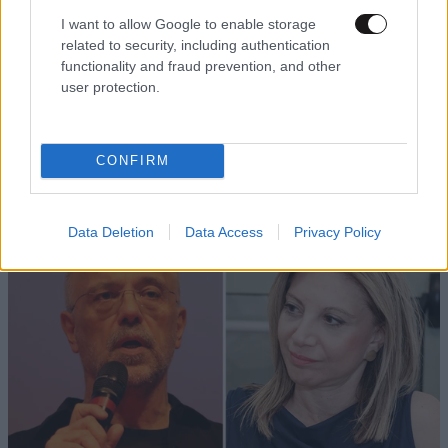
Όταν είσαι ψυχικά ασθενής , πρέπει να ζητήσεις
I want to allow Google to enable storage
βοήθεια .
related to security, including authentication
functionality and fraud prevention, and other
user protection.
Απαντήστε
0
0
CONFIRM
TRENDING
Data Deletion
Data Access
Privacy Policy