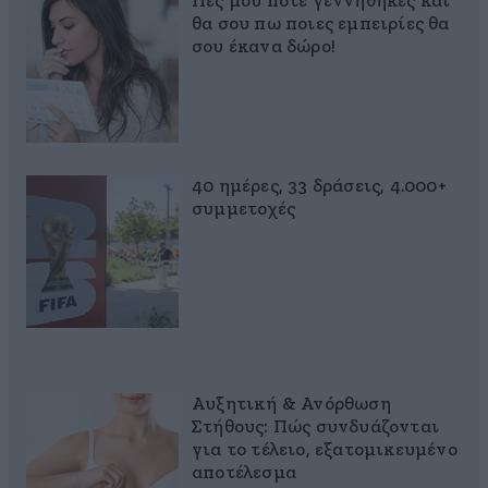
Πες μου πότε γεννήθηκες και
θα σου πω ποιες εμπειρίες θα
σου έκανα δώρο!
40 ημέρες, 33 δράσεις, 4.000+
συμμετοχές
Αυξητική & Ανόρθωση
Στήθους: Πώς συνδυάζονται
για το τέλειο, εξατομικευμένο
αποτέλεσμα