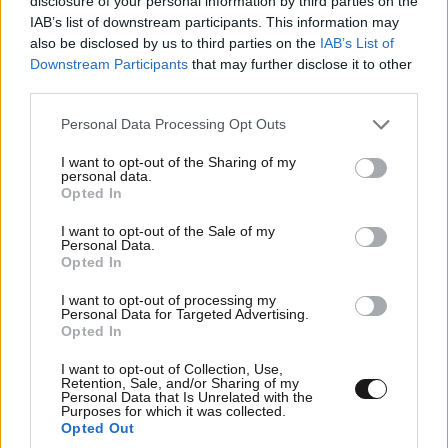
disclosure of your personal information by third parties on the
IAB’s list of downstream participants. This information may
ΠΡΟΣΘΗΚΗ
also be disclosed by us to third parties on the
IAB’s List of
Downstream Participants
that may further disclose it to other
third parties.
Please note that this website/app uses one or more Google
Personal Data Processing Opt Outs
ΑΣΕ ΜΑΣ
12·01·2024 23:14
services and may gather and store information including but
not limited to your visit or usage behaviour. You may click to
I want to opt-out of the Sharing of my
personal data.
Σιγα μωρε το σαμιαμιδι πια, καλα που πηγε στον
grant or deny consent to Google and its third-party tags to
Opted In
use your data for below specified purposes in below Google
Λιαγκα και ανοιξε λιγο και το στομα της γιατι στην
consent section.
αλλη τσιμουδια δεν εβγαζε
I want to opt-out of the Sale of my
Personal Data.
Opted In
Απαντήστε
0
0
I want to opt-out of processing my
Personal Data for Targeted Advertising.
Opted In
I want to opt-out of Collection, Use,
Retention, Sale, and/or Sharing of my
Personal Data that Is Unrelated with the
Purposes for which it was collected.
Opted Out