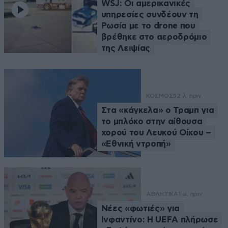
WSJ: Οι αμερικανικές
υπηρεσίες συνδέουν τη
Ρωσία με το drone που
βρέθηκε στο αεροδρόμιο
της Λειψίας
ΚΟΣΜΟΣ
52 λ. πριν
Στα «κάγκελα» ο Τραμπ για
το μπλόκο στην αίθουσα
χορού του Λευκού Οίκου –
«Εθνική ντροπή»
ΑΘΛΗΤΙΚΑ
1 ω. πριν
Νέες «φωτιές» για
Ινφαντίνο: Η UEFA πλήρωσε