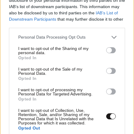
disclosure of your personal information by third parties on the
IAB’s list of downstream participants. This information may
also be disclosed by us to third parties on the
IAB’s List of
Downstream Participants
that may further disclose it to other
third parties.
Please note that this website/app uses one or more Google
Personal Data Processing Opt Outs
services and may gather and store information including but
not limited to your visit or usage behaviour. You may click to
I want to opt-out of the Sharing of my
personal data.
grant or deny consent to Google and its third-party tags to
Opted In
use your data for below specified purposes in below Google
consent section.
I want to opt-out of the Sale of my
Personal Data.
Opted In
Η οστεοπόρωση είναι πιο θεραπεύσιμη από ό,τι
I want to opt-out of processing my
Personal Data for Targeted Advertising.
νομίζετε – Ειδικοί εξηγούν τη λάθος αντίληψη
Opted In
και τι πρέπει να κάνετε
I want to opt-out of Collection, Use,
Retention, Sale, and/or Sharing of my
Personal Data that Is Unrelated with the
Purposes for which it was collected.
Opted Out