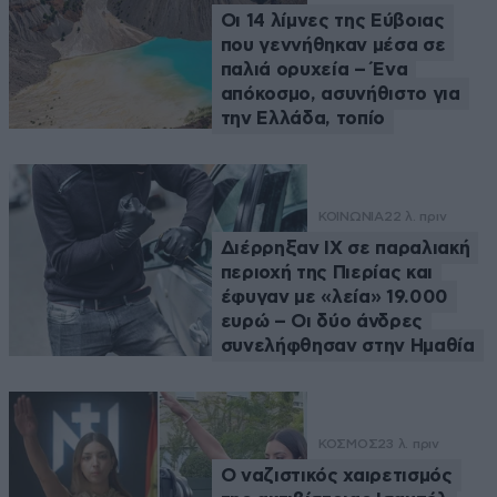
Οι 14 λίμνες της Εύβοιας
που γεννήθηκαν μέσα σε
παλιά ορυχεία – Ένα
απόκοσμο, ασυνήθιστο για
την Ελλάδα, τοπίο
ΚΟΙΝΩΝΙΑ
22 λ. πριν
Διέρρηξαν ΙΧ σε παραλιακή
περιοχή της Πιερίας και
έφυγαν με «λεία» 19.000
ευρώ – Οι δύο άνδρες
συνελήφθησαν στην Ημαθία
ΚΟΣΜΟΣ
23 λ. πριν
Ο ναζιστικός χαιρετισμός