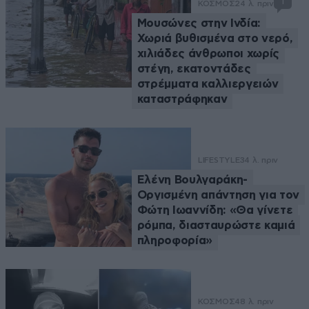
1
ΚΟΣΜΟΣ
24 λ. πριν
Μουσώνες στην Ινδία:
Χωριά βυθισμένα στο νερό,
χιλιάδες άνθρωποι χωρίς
στέγη, εκατοντάδες
στρέμματα καλλιεργειών
καταστράφηκαν
LIFESTYLE
34 λ. πριν
Ελένη Βουλγαράκη-
Οργισμένη απάντηση για τον
Φώτη Ιωαννίδη: «Θα γίνετε
ρόμπα, διασταυρώστε καμιά
πληροφορία»
ΚΟΣΜΟΣ
48 λ. πριν