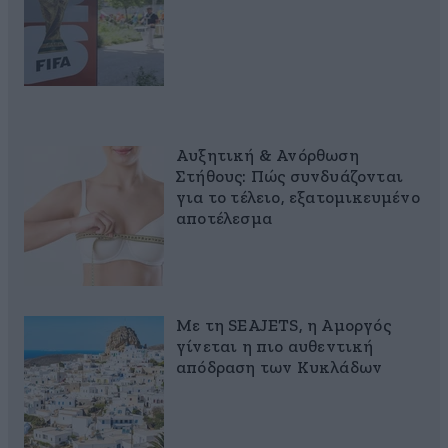
Αυξητική & Ανόρθωση
Στήθους: Πώς συνδυάζονται
για το τέλειο, εξατομικευμένο
αποτέλεσμα
Με τη SEAJETS, η Αμοργός
γίνεται η πιο αυθεντική
απόδραση των Κυκλάδων