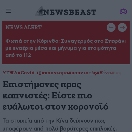
NEWS ALERT
Φωτιά στην Κόρινθο: Συναγερμός στο Στεφάνι
Έ
με εναέρια μέσα και μήνυμα για ετοιμότητα
Θ
από το 112
ΥΓΕΙΑ
#Covid-19
#κάπνισμα
#καπνιστές
#Κίνα
#κορονο
Επιστήμονες προς
καπνιστές: Είστε πιο
ευάλωτοι στον κορονοϊό
Τα στοιχεία από την Κίνα δείχνουν πως
υποφέρουν από πολύ βαρύτερες επιπλοκές,