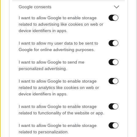
Google consents
I want to allow Google to enable storage
related to advertising like cookies on web or
device identifiers in apps.
I want to allow my user data to be sent to
Google for online advertising purposes.
ΕΛΛΑΔΑ
07·08·2026 11:26
I want to allow Google to send me
Βίντεο-ντοκουμέντο από το θανατηφόρο
personalized advertising.
τροχαίο στις Σέρρες: Η στιγμή που το ΙΧ μπαίνει
I want to allow Google to enable storage
στο αντίθετο ρεύμα – Ακαριαία πέθαναν γιος
related to analytics like cookies on web or
και μητέρα
device identifiers in apps.
I want to allow Google to enable storage
related to functionality of the website or app.
I want to allow Google to enable storage
related to personalization.