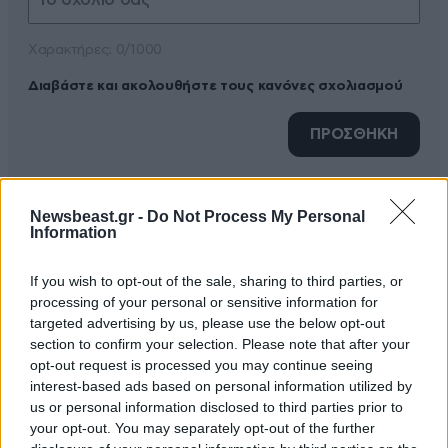
Xαρακτήρες: 0/1000
Διαβάστε και ακολουθήστε τους κανόνες σχολιασμού
ΠΡΟΣΘΗΚΗ
Newsbeast.gr -
Do Not Process My Personal
Information
123321
07·04·2020 06:12
ειμαι μεσα στο σπιτι μου και καπνιζω οτι βρω αι
If you wish to opt-out of the sale, sharing to third parties, or
processing of your personal or sensitive information for
σιχτιρ δηλαδη
targeted advertising by us, please use the below opt-out
section to confirm your selection. Please note that after your
Απαντήστε
0
0
opt-out request is processed you may continue seeing
interest-based ads based on personal information utilized by
us or personal information disclosed to third parties prior to
your opt-out. You may separately opt-out of the further