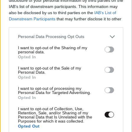
disclosure of your personal information by third parties on the
IAB’s list of downstream participants. This information may
also be disclosed by us to third parties on the
IAB’s List of
Downstream Participants
that may further disclose it to other
third parties.
Please note that this website/app uses one or more Google
Personal Data Processing Opt Outs
services and may gather and store information including but
not limited to your visit or usage behaviour. You may click to
I want to opt-out of the Sharing of my
personal data.
grant or deny consent to Google and its third-party tags to
Opted In
use your data for below specified purposes in below Google
consent section.
I want to opt-out of the Sale of my
Personal Data.
Opted In
I want to opt-out of processing my
TRENDING
Personal Data for Targeted Advertising.
Opted In
I want to opt-out of Collection, Use,
Retention, Sale, and/or Sharing of my
Personal Data that Is Unrelated with the
Purposes for which it was collected.
Opted Out