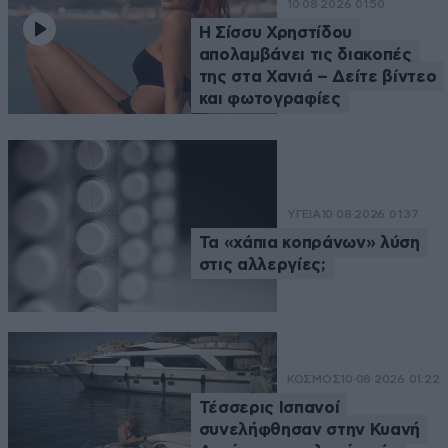
10·08·2026 01:50
Η Σίσσυ Χρηστίδου
απολαμβάνει τις διακοπές
της στα Χανιά – Δείτε βίντεο
και φωτογραφίες
ΥΓΕΙΑ
10·08·2026 01:37
Τα «χάπια κοπράνων» λύση
στις αλλεργίες;
ΚΟΣΜΟΣ
10·08·2026 01:22
Τέσσερις Ισπανοί
συνελήφθησαν στην Κυανή