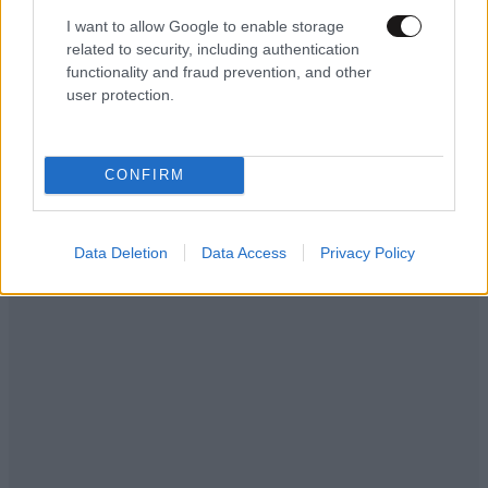
I want to allow Google to enable storage
related to security, including authentication
functionality and fraud prevention, and other
user protection.
ΕΛΛΑΔΑ
10·08·2026 00:07
Σαν σήμερα 10 Αυγούστου: Η Ελλάδα αγγίζει
CONFIRM
για λίγο το όνειρο «των δύο ηπείρων και των
πέντε θαλασσών»
Data Deletion
Data Access
Privacy Policy