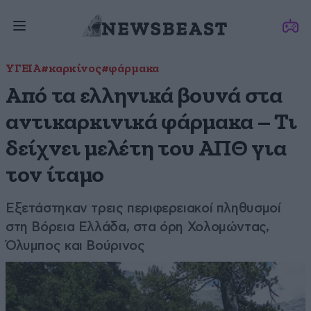
ΥΓΕΙΑ
#καρκίνος
#φάρμακα
Από τα ελληνικά βουνά στα
αντικαρκινικά φάρμακα – Τι
δείχνει μελέτη του ΑΠΘ για
τον ίταμο
Εξετάστηκαν τρεις περιφερειακοί πληθυσμοί
στη Βόρεια Ελλάδα, στα όρη Χολομώντας,
Όλυμπος και Βούρινος