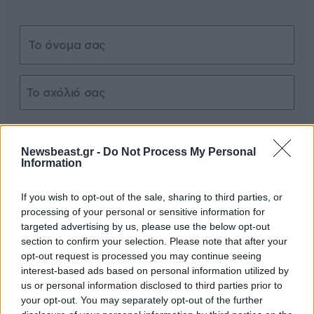
Xαρακτήρες: 0/1000
Newsbeast.gr -
Do Not Process My Personal
Διαβάστε και ακολουθήστε τους κανόνες σχολιασμού
Information
ΠΡΟΣΘΗΚΗ
If you wish to opt-out of the sale, sharing to third parties, or
processing of your personal or sensitive information for
targeted advertising by us, please use the below opt-out
section to confirm your selection. Please note that after your
opt-out request is processed you may continue seeing
Φούφουτος.
01·04·2026 17:32
interest-based ads based on personal information utilized by
us or personal information disclosed to third parties prior to
Mε νερό του Καματερού και ίταμο περνάμε στην
your opt-out. You may separately opt-out of the further
αθανασία δηλαδή?