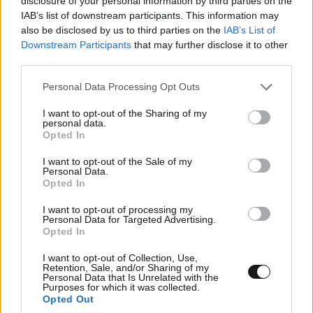
disclosure of your personal information by third parties on the
IAB’s list of downstream participants. This information may
Απαντήστε
0
0
also be disclosed by us to third parties on the
IAB’s List of
Downstream Participants
that may further disclose it to other
third parties.
Please note that this website/app uses one or more Google
Personal Data Processing Opt Outs
services and may gather and store information including but
not limited to your visit or usage behaviour. You may click to
I want to opt-out of the Sharing of my
personal data.
grant or deny consent to Google and its third-party tags to
Opted In
use your data for below specified purposes in below Google
consent section.
I want to opt-out of the Sale of my
Personal Data.
Opted In
I want to opt-out of processing my
Personal Data for Targeted Advertising.
Opted In
I want to opt-out of Collection, Use,
Retention, Sale, and/or Sharing of my
Personal Data that Is Unrelated with the
Purposes for which it was collected.
Κανένα Βοτάνι
01·04·2026 16:23
Opted Out