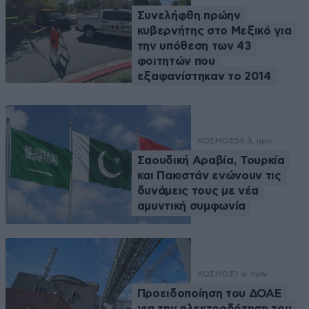
Συνελήφθη πρώην
κυβερνήτης στο Μεξικό για
την υπόθεση των 43
φοιτητών που
εξαφανίστηκαν το 2014
ΚΟΣΜΟΣ
59 λ. πριν
Σαουδική Αραβία, Τουρκία
και Πακιστάν ενώνουν τις
δυνάμεις τους με νέα
αμυντική συμφωνία
ΚΟΣΜΟΣ
1 ω. πριν
Προειδοποίηση του ΔΟΑΕ
για την ηλεκτροδότηση του