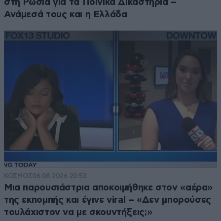
στη Ρωσία για τα Ποινικά Δικαστήρια –
Ανάμεσά τους και η Ελλάδα
ΚΟΣΜΟΣ
06·08·2026 20:53
Μια παρουσιάστρια αποκοιμήθηκε στον «αέρα»
της εκπομπής και έγινε viral – «Δεν μπορούσες
τουλάχιστον να με σκουντήξεις;»