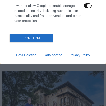
I want to allow Google to enable storage
related to security, including authentication
functionality and fraud prevention, and other
user protection.
ΕΛΛΑΔΑ
05·08·2026 21:24
CONFIRM
«Κάηκε το σπίτι μας στην Ελλάδα λίγο πριν
μετακομίσουμε»: Απαρηγόρητη η οικογένεια
από τη Βρετανία που είδε το όνειρο ζωής να
Data Deletion
Data Access
Privacy Policy
γίνεται στάχτη