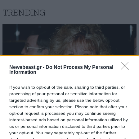
TRENDING
Newsbeast.gr -
Do Not Process My Personal
Information
If you wish to opt-out of the sale, sharing to third parties, or
processing of your personal or sensitive information for
targeted advertising by us, please use the below opt-out
section to confirm your selection. Please note that after your
opt-out request is processed you may continue seeing
ΕΛΛΑΔΑ
06·08·2026 00:09
interest-based ads based on personal information utilized by
Σαν σήμερα 6 Αυγούστου: Πεθαίνει η Ρίτα
us or personal information disclosed to third parties prior to
Σακελλαρίου, η λαϊκή ντίβα που έκανε τη ζωή
your opt-out. You may separately opt-out of the further
της τραγούδι