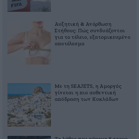
Αυξητική & Ανόρθωση
Στήθους: Πώς συνδυάζονται
για το τέλειο, εξατομικευμένο
αποτέλεσμα
Με τη SEAJETS, η Αμοργός
γίνεται η πιο αυθεντική
απόδραση των Κυκλάδων