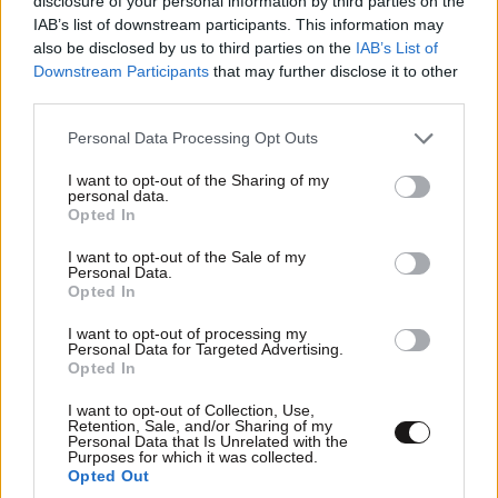
disclosure of your personal information by third parties on the
IAB’s list of downstream participants. This information may
also be disclosed by us to third parties on the
IAB’s List of
Downstream Participants
that may further disclose it to other
third parties.
Please note that this website/app uses one or more Google
Personal Data Processing Opt Outs
services and may gather and store information including but
not limited to your visit or usage behaviour. You may click to
I want to opt-out of the Sharing of my
personal data.
grant or deny consent to Google and its third-party tags to
Opted In
use your data for below specified purposes in below Google
consent section.
I want to opt-out of the Sale of my
Personal Data.
Opted In
I want to opt-out of processing my
Personal Data for Targeted Advertising.
Opted In
I want to opt-out of Collection, Use,
Retention, Sale, and/or Sharing of my
Personal Data that Is Unrelated with the
Purposes for which it was collected.
Opted Out