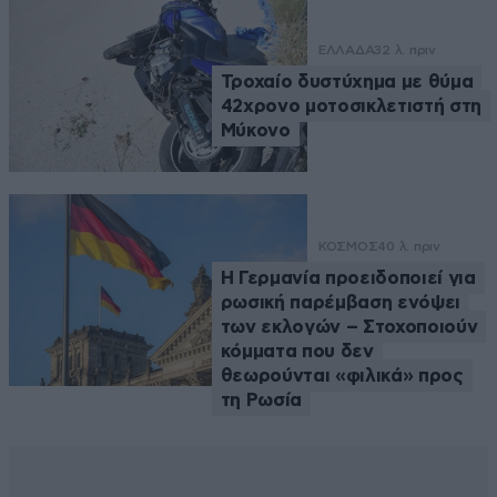
ΕΛΛΑΔΑ
32 λ. πριν
Τροχαίο δυστύχημα με θύμα
42χρονο μοτοσικλετιστή στη
Μύκονο
ΚΟΣΜΟΣ
40 λ. πριν
Η Γερμανία προειδοποιεί για
ρωσική παρέμβαση ενόψει
των εκλογών – Στοχοποιούν
κόμματα που δεν
θεωρούνται «φιλικά» προς
τη Ρωσία