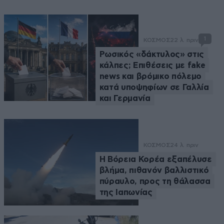
1
ΚΟΣΜΟΣ
22 λ. πριν
Ρωσικός «δάκτυλος» στις
κάλπες; Επιθέσεις με fake
news και βρόμικο πόλεμο
κατά υποψηφίων σε Γαλλία
και Γερμανία
ΚΟΣΜΟΣ
24 λ. πριν
Η Βόρεια Κορέα εξαπέλυσε
βλήμα, πιθανόν βαλλιστικό
πύραυλο, προς τη θάλασσα
της Ιαπωνίας