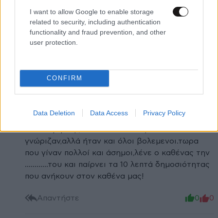
κοιτάζετε και για χάρη της αφήνατε να
I want to allow Google to enable storage
καταστρέφονται παιδιά!!ΝΤΡΟΠΗ
related to security, including authentication
ΣΑΣ΄&&&&&&&&&@@@Βάλτε μόνο σαν εικόνα τον
functionality and fraud prevention, and other
πόνο και την ψυχική κατάσταση ενός
user protection.
8χρονου-15χρονου...και μετά να κρίνετε και τον
εαυτόν σας.ΕΙΣΤΕ ΣΥΝΕΝΟΧΟΙ !!!!!!!!!1
CONFIRM
Απαντήστε
3
1
Spounr
22·02·2021 17:13
Data Deletion
Data Access
Privacy Policy
Έτσι ακριβώς ,πολύ καλά τα λες.ολοι
γνώριζαν,αλλά ήταν και όλοι βολεμενοι.τωρα
που γίναν πολλοί και άσημοι,λένε ο καθένας την
............του και παίρνει τα 10 λεπτά δημοσιότητας
που ανήκουν στον καθένα μας!
Απαντήστε
0
0