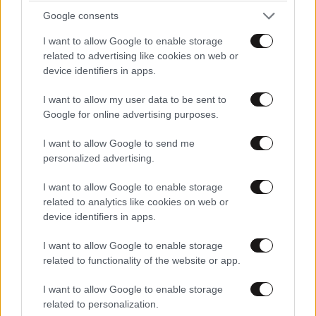
Google consents
μετασεισμοί. Πλέον θα ακουστούν πολλές ιστορίες...
I want to allow Google to enable storage
Απαντήστε
1
0
related to advertising like cookies on web or
device identifiers in apps.
I want to allow my user data to be sent to
ta mplekete
22·02·2021 13:48
Google for online advertising purposes.
Επάγγελμα κάνετε...οχι διαπαιδαγωγηση...Αν πιστεύει
I want to allow Google to send me
personalized advertising.
κανείς οτι διαπαιδαγωγείτε...χαθήκαμε!... Επάγγελμα,
ξαναλέω, κάνετε βιοποριστικό...
I want to allow Google to enable storage
related to analytics like cookies on web or
Απαντήστε
2
0
device identifiers in apps.
I want to allow Google to enable storage
related to functionality of the website or app.
Αρα ξέρεις...
22·02·2021 13:13
I want to allow Google to enable storage
που ήσουν τόσα χρόνια;;; Ολοι τη θεσούλα σας
related to personalization.