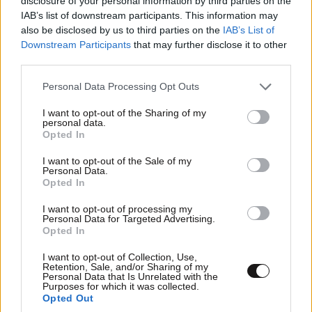
disclosure of your personal information by third parties on the
IAB’s list of downstream participants. This information may
also be disclosed by us to third parties on the
IAB’s List of
Downstream Participants
that may further disclose it to other
third parties.
Please note that this website/app uses one or more Google
Personal Data Processing Opt Outs
services and may gather and store information including but
not limited to your visit or usage behaviour. You may click to
I want to opt-out of the Sharing of my
personal data.
grant or deny consent to Google and its third-party tags to
Opted In
use your data for below specified purposes in below Google
consent section.
I want to opt-out of the Sale of my
Personal Data.
Opted In
I want to opt-out of processing my
Personal Data for Targeted Advertising.
Opted In
τώρα αρχίσατε
22·02·2021 15:10
I want to opt-out of Collection, Use,
Retention, Sale, and/or Sharing of my
Personal Data that Is Unrelated with the
να μιλάτε. όλοι είχατε ακούσει, αλλά κανείς δεν είπε
Purposes for which it was collected.
να κάνει κάτι. Συμφωνώ στο ότι ο κύριος σεισμός δεν
Opted Out
ήρθε ακόμη. Αλλά όταν έρθει ο κύριος, υπάρχουν και