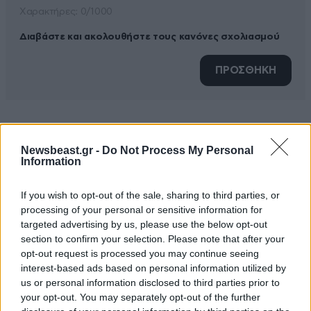
Xαρακτήρες: 0/1000
Διαβάστε και ακολουθήστε τους κανόνες σχολιασμού
ΠΡΟΣΘΗΚΗ
Ρε Παύλο
28·02·2021 20:46
Newsbeast.gr -
Do Not Process My Personal
Information
Οποίος άνοιγε στόμα , δεν είχε μετά δουλειά ..
Κλειστές πόρτες , κλειστά στόματα , αλλά τα αχ και
If you wish to opt-out of the sale, sharing to third parties, or
βάχ όλο και κάτι πήρε το αυτί σας . Μιλάμε για 20-30
processing of your personal or sensitive information for
χρόνια ... Εδώ σε μια δουλειά πας κ μαθαίνεις το
targeted advertising by us, please use the below opt-out
ιστορικό όλων των υπαλλήλων .. Όχι ηθοποιία στην
section to confirm your selection. Please note that after your
opt-out request is processed you may continue seeing
αλήθεια
interest-based ads based on personal information utilized by
us or personal information disclosed to third parties prior to
Απαντήστε
0
0
your opt-out. You may separately opt-out of the further