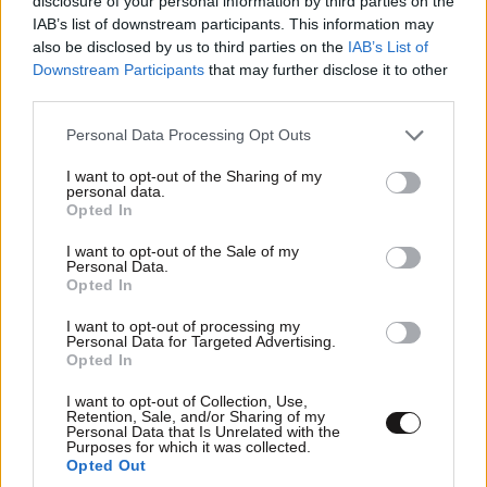
disclosure of your personal information by third parties on the
IAB’s list of downstream participants. This information may
also be disclosed by us to third parties on the
IAB’s List of
Downstream Participants
that may further disclose it to other
third parties.
Ακολουθήστε το
NEWSBEAST
στο
Google News
και μάθετε πρώτοι όλες τις ειδήσεις
Please note that this website/app uses one or more Google
Personal Data Processing Opt Outs
services and may gather and store information including but
not limited to your visit or usage behaviour. You may click to
I want to opt-out of the Sharing of my
personal data.
grant or deny consent to Google and its third-party tags to
Opted In
use your data for below specified purposes in below Google
consent section.
I want to opt-out of the Sale of my
Personal Data.
Opted In
I want to opt-out of processing my
Personal Data for Targeted Advertising.
Opted In
I want to opt-out of Collection, Use,
Retention, Sale, and/or Sharing of my
Personal Data that Is Unrelated with the
Purposes for which it was collected.
Opted Out