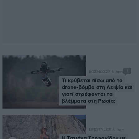
1
ΚΟΣΜΟΣ
27 λ. πριν
Τι κρύβεται πίσω από το
drone-βόμβα στη Λειψία και
γιατί στρέφονται τα
βλέμματα στη Ρωσία;
LIFESTYLE
31 λ. πριν
Η Τατιάνα Στεφανίδου με