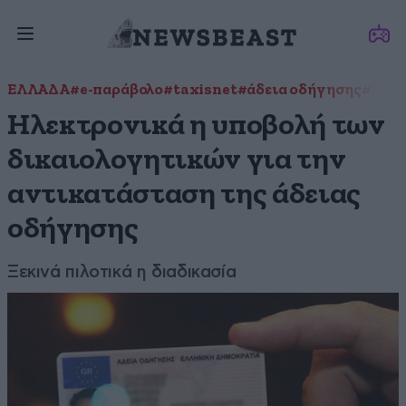
ΕΛΛΑΔΑ
#e-παράβολο
#taxisnet
#άδεια οδήγησης
#Κρή
Ηλεκτρονικά η υποβολή των
δικαιολογητικών για την
αντικατάσταση της άδειας
οδήγησης
Ξεκινά πιλοτικά η διαδικασία