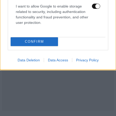
I want to allow Google to enable storage
Δηλαδή αξιοπρέπεια...
related to security, including authentication
functionality and fraud prevention, and other
Απαντήστε
0
0
user protection.
CONFIRM
Data Deletion
Data Access
Privacy Policy