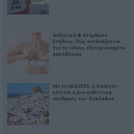
Αυξητική & Ανόρθωση
Στήθους: Πώς συνδυάζονται
για το τέλειο, εξατομικευμένο
αποτέλεσμα
Με τη SEAJETS, η Αμοργός
γίνεται η πιο αυθεντική
απόδραση των Κυκλάδων