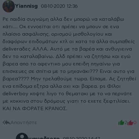
Yiannisg
08·10·2020 12:36
Ρε παιδία συγνώμη αλλα δεν μπορώ να καταλάβω
κάτι.... Οκ εννοείται οτι πρέπει να μπουν σε ενα
πλαίσιο ασφάλισης, ορισμού μισθολογίου και
διαφόρων επιδομάτων κτλ οι κατα τα άλλα συμπαθείς
deliverαδες ΑΛΛΑ. Αυτό με τα βαρέα και ανθυγιεινα
δεν το καταλαβαίνω. Δλδ πρέπει να ζητήσω και εγώ
βαρεα απο το αφεντικο μου επειδη πηγαίνω για
επισκευες σε σπίτια με το μηχανάκι??? Ειναι αυτο για
βαρεα???? Μην τρελαθούμε τωρα. Είπαμε. Ας ζητηθεί
ενα επίδομα εξτρα αλλα οχι και βαρεα. ps Φίλοι
deliverboy κοψτε λιγο το θεματακι με το να περνάτε
με κοκκινα στου δρόμους γιατι το εχετε ξεφτιλίσει.
ΚΑΙ ΝΑ ΦΟΡΑΤΕ ΚΡΑΝΟΣ.
Απαντήστε
2
0
08·10·2020 14:47