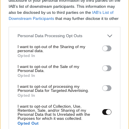
disclosure of your personal information by third parties on the
IAB’s list of downstream participants. This information may
also be disclosed by us to third parties on the
IAB’s List of
Downstream Participants
that may further disclose it to other
third parties.
Please note that this website/app uses one or more Google
Personal Data Processing Opt Outs
services and may gather and store information including but
not limited to your visit or usage behaviour. You may click to
I want to opt-out of the Sharing of my
personal data.
grant or deny consent to Google and its third-party tags to
Opted In
use your data for below specified purposes in below Google
consent section.
I want to opt-out of the Sale of my
Personal Data.
Opted In
ΣΧΌΛΙΑ ΑΝΑΓΝΩΣΤΏΝ
4
I want to opt-out of processing my
Personal Data for Targeted Advertising.
Opted In
I want to opt-out of Collection, Use,
Retention, Sale, and/or Sharing of my
Personal Data that Is Unrelated with the
Purposes for which it was collected.
Opted Out
ΠΡΟΣΘΕΣΤΕ ΤΟ ΣΧΟΛΙΟ ΣΑΣ