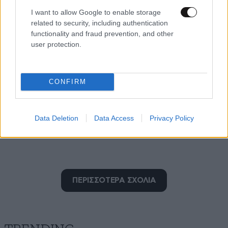
I want to allow Google to enable storage
related to security, including authentication
functionality and fraud prevention, and other
user protection.
CONFIRM
Data Deletion
Data Access
Privacy Policy
ΠΕΡΙΣΣΟΤΕΡΑ ΣΧΟΛΙΑ
Εγώ πάλι
24·06·2020 19:17
Ο Μιχάλης Λυχούνας προς Υπουργό. Τι πάτε να
κάνετε, γιατί δεν με ενημερώσατε ?? Ο κίονας αυτός