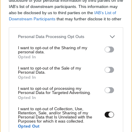
disclosure of your personal information by third parties on the
IAB’s list of downstream participants. This information may
also be disclosed by us to third parties on the
IAB’s List of
Downstream Participants
that may further disclose it to other
third parties.
Please note that this website/app uses one or more Google
Personal Data Processing Opt Outs
services and may gather and store information including but
not limited to your visit or usage behaviour. You may click to
I want to opt-out of the Sharing of my
ΣΧΌΛΙΑ ΑΝΑΓΝΩΣΤΏΝ
20
personal data.
grant or deny consent to Google and its third-party tags to
Opted In
use your data for below specified purposes in below Google
consent section.
I want to opt-out of the Sale of my
Personal Data.
Opted In
I want to opt-out of processing my
Personal Data for Targeted Advertising.
ΠΡΟΣΘΕΣΤΕ ΤΟ ΣΧΟΛΙΟ ΣΑΣ
Opted In
I want to opt-out of Collection, Use,
Retention, Sale, and/or Sharing of my
Personal Data that Is Unrelated with the
Purposes for which it was collected.
Opted Out