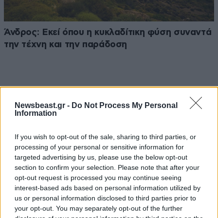
Άνδρος: Εκεί όπου η κυκλαδίτικη φύση συναντά
την τέχνη και την παράδοση
Newsbeast.gr -
Do Not Process My Personal
Ακολουθήστε το
NEWSBEAST
στο
Google News
Information
και μάθετε πρώτοι όλες τις ειδήσεις
If you wish to opt-out of the sale, sharing to third parties, or
processing of your personal or sensitive information for
targeted advertising by us, please use the below opt-out
section to confirm your selection. Please note that after your
opt-out request is processed you may continue seeing
interest-based ads based on personal information utilized by
us or personal information disclosed to third parties prior to
your opt-out. You may separately opt-out of the further