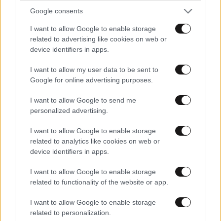
Google consents
I want to allow Google to enable storage
related to advertising like cookies on web or
device identifiers in apps.
Xαρακτήρες: 0/1000
I want to allow my user data to be sent to
Διαβάστε και ακολουθήστε τους κανόνες σχολιασμού
Google for online advertising purposes.
ΠΡΟΣΘΗΚΗ
I want to allow Google to send me
personalized advertising.
I want to allow Google to enable storage
related to analytics like cookies on web or
Εγώ πάλι
24·06·2020 19:23
device identifiers in apps.
Ρε μεγάλε/η, όπα, '' μέτριας ποιότητας χρωμοβαφή ''
I want to allow Google to enable storage
Εσύ χρησιμοποιείς άλλη γιατί ξέρεις απ αυτά.. Δεν
related to functionality of the website or app.
ήμαστε όλοι το ίδιο ....
I want to allow Google to enable storage
related to personalization.
Απαντήστε
1
0