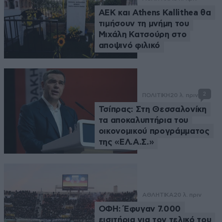
ΑΕΚ και Athens Kallithea θα
τιμήσουν τη μνήμη του
Μιχάλη Κατσούρη στο
αποψινό φιλικό
2
ΠΟΛΙΤΙΚΗ
20 λ. πριν
Τσίπρας: Στη Θεσσαλονίκη
τα αποκαλυπτήρια του
οικονομικού προγράμματος
της «ΕΛ.Α.Σ.»
ΑΘΛΗΤΙΚΑ
20 λ. πριν
ΟΦΗ: Έφυγαν 7.000
εισιτήρια για τον τελικό του