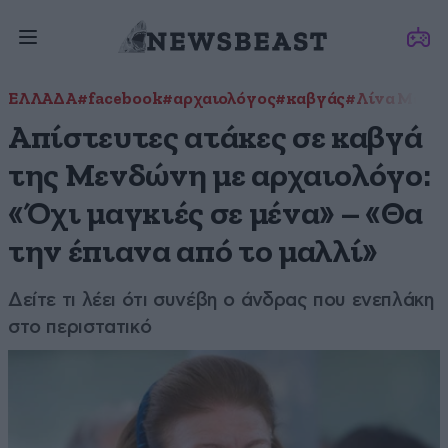
ΕΛΛΑΔΑ
#facebook
#αρχαιολόγος
#καβγάς
#Λίνα Μενδ
Απίστευτες ατάκες σε καβγά
της Μενδώνη με αρχαιολόγο:
«Όχι μαγκιές σε μένα» – «Θα
την έπιανα από το μαλλί»
Δείτε τι λέει ότι συνέβη ο άνδρας που ενεπλάκη
στο περιστατικό