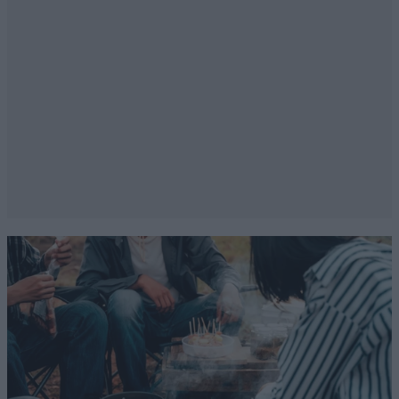
Καβάλας....
Απαντήστε
0
0
@ Ο
24·06·2020 19:26
Εσύ και ο Λυχούνας ,τον νου σας τον έχετε
εκει...στην Καβαλα...
Απαντήστε
0
0
Fire40
24·06·2020 16:52
Ας μην ξεχναμε τα αμαρτωλα ταμεια στο Πολιτισμου.
Τι γινεται με αυτα δεν ακουγεται κιχ. Η βρηκανε
ποιος τα εφαγε η ποιουν τη νυσσα! Στα γαριδακια