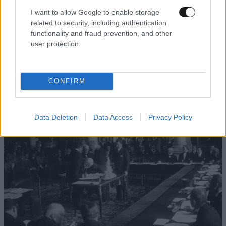
I want to allow Google to enable storage
related to security, including authentication
functionality and fraud prevention, and other
user protection.
ΚΟΣΜΟΣ
10·08·2026 07:17
Τεράστιος πύθωνας με πρησμένη κοιλιά
CONFIRM
βρέθηκε κάτω από την αποθήκη οικογένειας –
Αυτό ήταν το τελευταίο του γεύμα
Data Deletion
Data Access
Privacy Policy