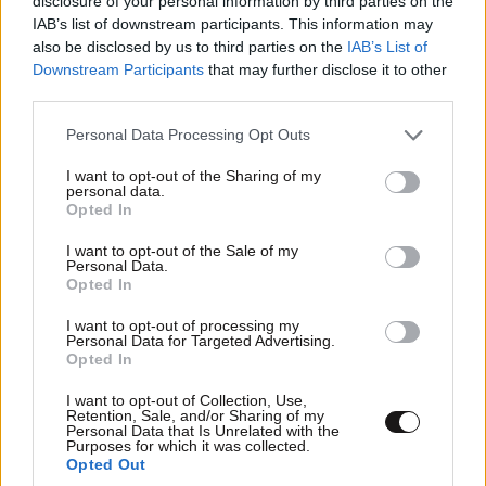
disclosure of your personal information by third parties on the
IAB’s list of downstream participants. This information may
also be disclosed by us to third parties on the
IAB’s List of
Downstream Participants
that may further disclose it to other
third parties.
Please note that this website/app uses one or more Google
Personal Data Processing Opt Outs
services and may gather and store information including but
not limited to your visit or usage behaviour. You may click to
I want to opt-out of the Sharing of my
personal data.
grant or deny consent to Google and its third-party tags to
Opted In
use your data for below specified purposes in below Google
consent section.
I want to opt-out of the Sale of my
Personal Data.
Opted In
I want to opt-out of processing my
Personal Data for Targeted Advertising.
Opted In
I want to opt-out of Collection, Use,
Retention, Sale, and/or Sharing of my
Personal Data that Is Unrelated with the
Purposes for which it was collected.
Opted Out