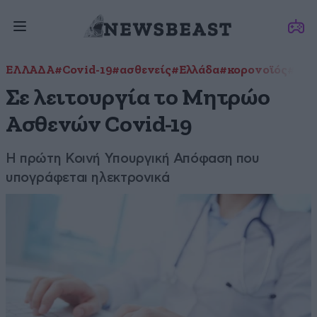
ΕΛΛΑΔΑ
#Covid-19
#ασθενείς
#Ελλάδα
#κορονοϊός
#κορ
Σε λειτουργία το Μητρώο
Ασθενών Covid-19
Η πρώτη Κοινή Υπουργική Απόφαση που
υπογράφεται ηλεκτρονικά