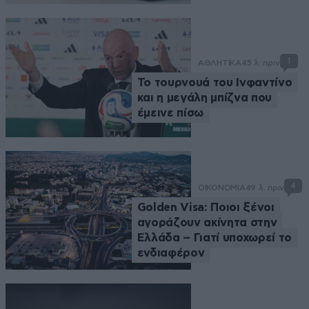
1
ΑΘΛΗΤΙΚΑ
45 λ. πριν
Το τουρνουά του Ινφαντίνο
και η μεγάλη μπίζνα που
έμεινε πίσω
4
ΟΙΚΟΝΟΜΙΑ
49 λ. πριν
Golden Visa: Ποιοι ξένοι
αγοράζουν ακίνητα στην
Ελλάδα – Γιατί υποχωρεί το
ενδιαφέρον