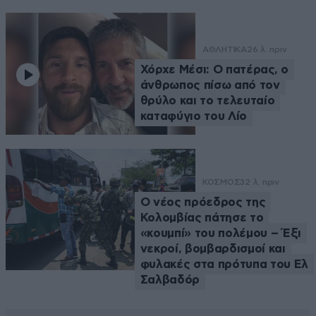
ΑΘΛΗΤΙΚΑ
26 λ. πριν
Χόρχε Μέσι: Ο πατέρας, ο
άνθρωπος πίσω από τον
θρύλο και το τελευταίο
καταφύγιο του Λίο
ΚΟΣΜΟΣ
32 λ. πριν
Ο νέος πρόεδρος της
Κολομβίας πάτησε το
«κουμπί» του πολέμου – Έξι
νεκροί, βομβαρδισμοί και
φυλακές στα πρότυπα του Ελ
Σαλβαδόρ