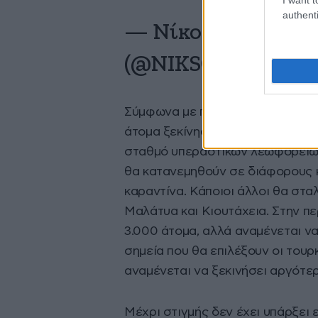
authenti
— Νίκος🇬🇷Σωτηρ
(@NIKSOTIROPOY
Σύμφωνα με πληροφορίες πάντως
άτομα ξεκίνησαν χθες από την Α
σταθμό υπεραστικών λεωφορείων
θα κατανεμηθούν σε διάφορους κ
καραντίνα. Κάποιοι άλλοι θα στα
Μαλάτυα και Κιουτάχεια. Στην π
3.000 άτομα, αλλά αναμένεται ν
σημεία που θα επιλέξουν οι του
αναμένεται να ξεκινήσει αργότ
Μέχρι στιγμής δεν έχει υπάρξει 