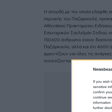
Η σπουδή με την οποία ελήφθη σ
περιοχής του Παζαρκουλέ, προκα
Αθηναϊκού Πρακτορείου Ειδήσεω
Εσωτερικών Σουλεϊμάν Σοϊλού, σε
150.600 άνθρωποι έχουν διασχίσ
Παζάρκουλε, αλλά και ότι 4.600 
φροντίζουν για όλες τις ανάγκες
συνεχίζονται».
Newsbeast
If you wish 
sensitive in
confirm you
continue se
information 
further disc