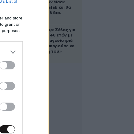
B’s List of
χτίζει ο Έλον Μασκ
λέγεται Terafab και θα
κοστίσει 16,8 δισ.
er and store
δολάρια
to grant or
Ρίτσαρντ Γκιρ: Σάλος για
ed purposes
τη διαφορά 48 ετών με
τη συμπρωταγωνίστριά
του – «Θα μπορούσε να
είναι εγγονή του»