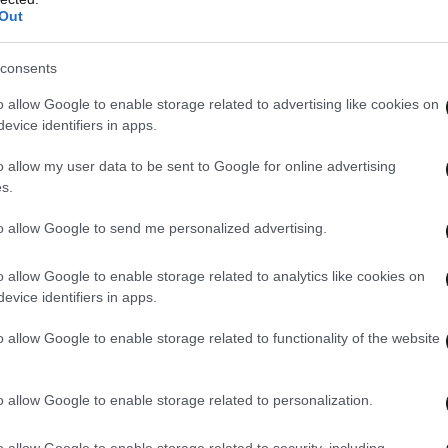
Out
ε ο καταυλισμός των
consents
ουρκική πλευρά
o allow Google to enable storage related to advertising like cookies on
evice identifiers in apps.
ΙΝΤΕΟ)
o allow my user data to be sent to Google for online advertising
s.
μεταναστών σε λεωφορεία
to allow Google to send me personalized advertising.
o allow Google to enable storage related to analytics like cookies on
τικές πηγές, οι Τούρκοι
evice identifiers in apps.
ερίπου 1.500
o allow Google to enable storage related to functionality of the website
_under_attack
#Evros
o allow Google to enable storage related to personalization.
tter.com/tUQjC1gLvm
o allow Google to enable storage related to security, including