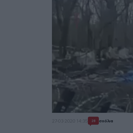
27·03·2020 14:35
σχόλια
28