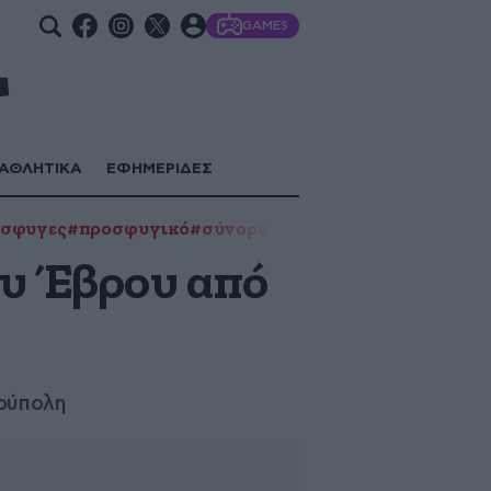
GAMES
ΑΘΛΗΤΙΚΑ
ΕΦΗΜΕΡΙΔΕΣ
σφυγες
#προσφυγικό
#σύνορα Έβρου
#Τουρκία
ου Έβρου από
νούπολη