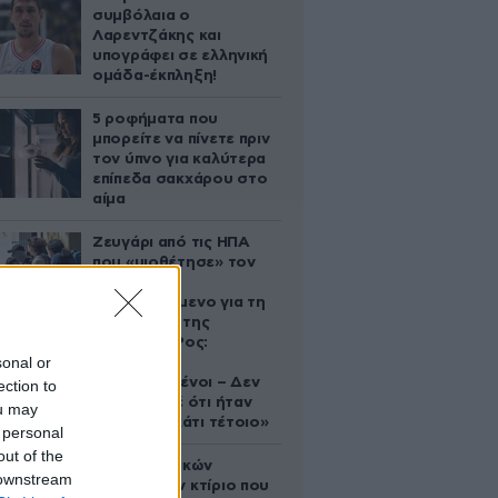
συμβόλαια ο
Λαρεντζάκης και
υπογράφει σε ελληνική
ομάδα-έκπληξη!
5 ροφήματα που
μπορείτε να πίνετε πριν
τον ύπνο για καλύτερα
επίπεδα σακχάρου στο
αίμα
Ζευγάρι από τις ΗΠΑ
που «υιοθέτησε» τον
Αφγανό
κατηγορούμενο για τη
δολοφονία της
Ελίζαμπεθ Ρος:
sonal or
«Είμαστε
συντετριμμένοι – Δεν
ection to
έδειξε ποτέ ότι ήταν
ou may
ικανός για κάτι τέτοιο»
 personal
out of the
Το φαραωνικών
 downstream
διαστάσεων κτίριο που