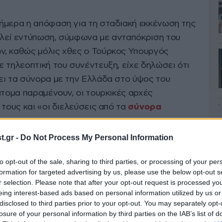
ήμερα η απόφαση για τη σταδιακή εκκένωση της
λεί εντύπωση, σύμφωνα με ανταπόκριση του
ν, καθώς μόλις χθες ο Τούρκος Υπουργός
 τηλεοπτική του συνέντευξη, είχε δηλώσει ότι
ει τα σύνορα με την Ελλάδα στο ύψος του
άτομα παραμένουν, οι τουρκικές αρχές
 τους και «οι διελεύσεις από τα
σύνορα
.gr -
Do Not Process My Personal Information
to opt-out of the sale, sharing to third parties, or processing of your per
formation for targeted advertising by us, please use the below opt-out s
r selection. Please note that after your opt-out request is processed y
eing interest-based ads based on personal information utilized by us or
disclosed to third parties prior to your opt-out. You may separately opt-
losure of your personal information by third parties on the IAB’s list of