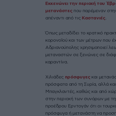
Εκκενώνει την περιοχή του Έβρ
μετανάστες
που παρέμεναν στην
απέναντι από τις
Καστανιές
.
Όπως μεταδίδει το κρατικό πρακ
κορονοϊού και των μέτρων που έ
Αδριανούπολης χρησιμοποιεί λε
μεταναστών σε ξενώνες σε διάφ
καραντίνα.
Χιλιάδες
πρόσφυγες
και μετανάσ
πρόσφατα από τη Συρία, αλλά και
Μπαγκλαντές, καθώς και από χώρ
στην περιοχή των συνόρων με τη
προέδρου Ερντογάν ότι οι τουρκ
πρόσφυγα ή μετανάστη να προσπ