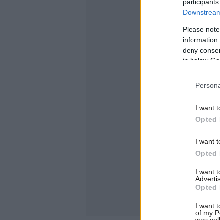
participants
Downstream 
Please note
information 
deny consent
in below Go
Persona
I want t
Opted 
I want t
Opted 
I want 
Advertis
Opted 
I want t
of my P
was col