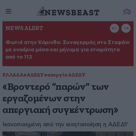
NEWS ALERT
Φωτιά στην Κόρινθο: Συναγερμός στο Στεφάνι
Φ
με εναέρια μέσα και μήνυμα για ετοιμότητα
σ
από το 112
ΕΛΛΑΔΑ
#ΑΔΕΔΥ
#απεργία ΑΔΕΔΥ
«Βροντερό “παρών” των
εργαζομένων στην
απεργιακή συγκέντρωση»
Ικανοποιημένη από την κινητοποίηση η ΑΔΕΔΥ