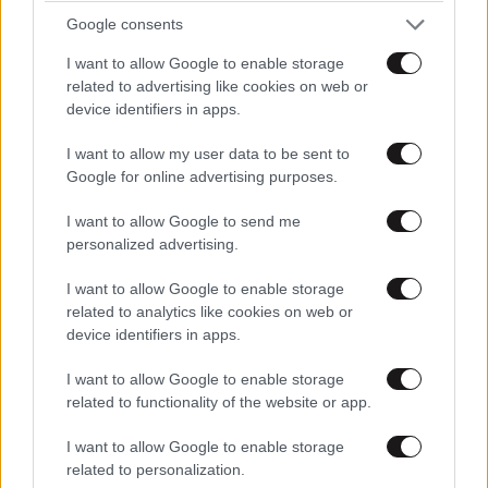
Google consents
I want to allow Google to enable storage
related to advertising like cookies on web or
device identifiers in apps.
I want to allow my user data to be sent to
Google for online advertising purposes.
Xαρακτήρες: 0/1000
Διαβάστε και ακολουθήστε τους κανόνες σχολιασμού
I want to allow Google to send me
personalized advertising.
ΠΡΟΣΘΗΚΗ
I want to allow Google to enable storage
related to analytics like cookies on web or
device identifiers in apps.
I want to allow Google to enable storage
ccp21
02·08·2013 18:41
related to functionality of the website or app.
Κάντε και μια πορεία προς τον ΟΑΕΔ, .ετσι για να
I want to allow Google to enable storage
μαθαίνετε. Κομμώτριες καθηγητές...
related to personalization.