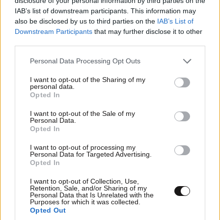
disclosure of your personal information by third parties on the
IAB’s list of downstream participants. This information may
also be disclosed by us to third parties on the
IAB’s List of
Downstream Participants
that may further disclose it to other
third parties.
Please note that this website/app uses one or more Google
Personal Data Processing Opt Outs
services and may gather and store information including but
not limited to your visit or usage behaviour. You may click to
I want to opt-out of the Sharing of my
personal data.
grant or deny consent to Google and its third-party tags to
Opted In
use your data for below specified purposes in below Google
ΣΧΌΛΙΑ ΑΝΑΓΝΩΣΤΏΝ
1
consent section.
I want to opt-out of the Sale of my
Personal Data.
Opted In
I want to opt-out of processing my
Personal Data for Targeted Advertising.
Opted In
ΠΡΟΣΘΕΣΤΕ ΤΟ ΣΧΟΛΙΟ ΣΑΣ
I want to opt-out of Collection, Use,
Retention, Sale, and/or Sharing of my
Personal Data that Is Unrelated with the
Purposes for which it was collected.
Opted Out