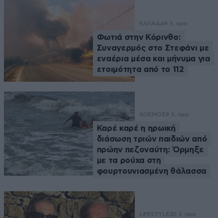
ΕΛΛΑΔΑ
9 λ. πριν
Φωτιά στην Κόρινθο:
Συναγερμός στο Στεφάνι με
εναέρια μέσα και μήνυμα για
ετοιμότητα από το 112
ΚΟΣΜΟΣ
9 λ. πριν
Καρέ καρέ η ηρωική
διάσωση τριών παιδιών από
πρώην πεζοναύτη: Όρμηξε
με τα ρούχα στη
φουρτουνιασμένη θάλασσα
LIFESTYLE
20 λ. πριν