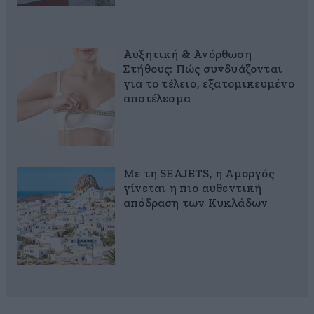
Αυξητική & Ανόρθωση
Στήθους: Πώς συνδυάζονται
για το τέλειο, εξατομικευμένο
αποτέλεσμα
Με τη SEAJETS, η Αμοργός
γίνεται η πιο αυθεντική
απόδραση των Κυκλάδων