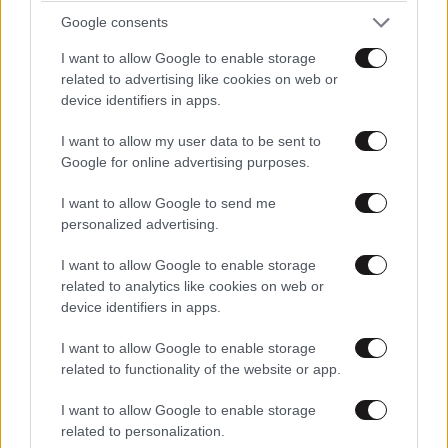
Google consents
I want to allow Google to enable storage
related to advertising like cookies on web or
device identifiers in apps.
I want to allow my user data to be sent to
Google for online advertising purposes.
I want to allow Google to send me
personalized advertising.
I want to allow Google to enable storage
related to analytics like cookies on web or
ΚΟΣΜΟΣ
09·08·2026 01:24
device identifiers in apps.
Αναστασία Ισαάκ: «Πριν καν γεννηθώ, μου
στέρησαν την αγκαλιά του πατέρα μου» – Ρίγη
I want to allow Google to enable storage
related to functionality of the website or app.
συγκίνησης στο Παραλίμνι Κύπρου
I want to allow Google to enable storage
related to personalization.