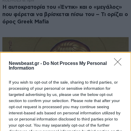
ΚΟΣΜΟΣ
3 ω. πριν
Η αυτοκρατορία του «Έντικ» και ο «μεγάλος»
που φέρεται να βρίσκεται πίσω του – Τι ορίζει ο
όρος Greek Mafia
Newsbeast.gr -
Do Not Process My Personal
Information
If you wish to opt-out of the sale, sharing to third parties, or
processing of your personal or sensitive information for
targeted advertising by us, please use the below opt-out
section to confirm your selection. Please note that after your
opt-out request is processed you may continue seeing
interest-based ads based on personal information utilized by
us or personal information disclosed to third parties prior to
ΕΛΛΑΔΑ
09·08·2026 05:45
your opt-out. You may separately opt-out of the further
Εορτολόγιο: Ποιος γιορτάζει σήμερα 9