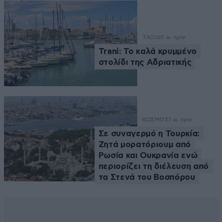
ΤΑΞΙΔΙ
1 ω. πριν
Trani: Το καλά κρυμμένο
στολίδι της Αδριατικής
ΚΟΣΜΟΣ
1 ω. πριν
Σε συναγερμό η Τουρκία:
Ζητά μορατόριουμ από
Ρωσία και Ουκρανία ενώ
περιορίζει τη διέλευση από
τα Στενά του Βοσπόρου