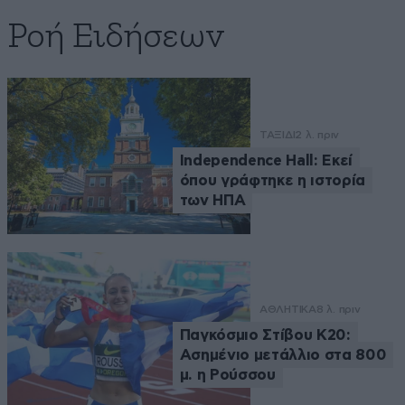
Ροή Ειδήσεων
ΤΑΞΙΔΙ
2 λ. πριν
Independence Hall: Εκεί
όπου γράφτηκε η ιστορία
των ΗΠΑ
ΑΘΛΗΤΙΚΑ
8 λ. πριν
Παγκόσμιο Στίβου Κ20:
Ασημένιο μετάλλιο στα 800
μ. η Ρούσσου