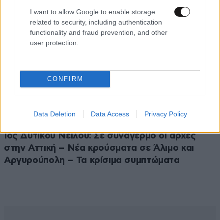
I want to allow Google to enable storage
related to security, including authentication
functionality and fraud prevention, and other
user protection.
CONFIRM
Data Deletion
Data Access
Privacy Policy
ΥΓΕΙΑ
21 λ. πριν
Ιός Δυτικού Νείλου: Σε συναγερμό οι αρχές
στην Αττική – Νέα κρούσματα σε Άλιμο και
Αργυρούπολη – Τα κρίσιμα συμπτώματα