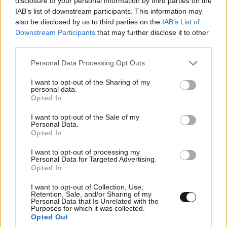
disclosure of your personal information by third parties on the
Αυγούστου
IAB’s list of downstream participants. This information may
also be disclosed by us to third parties on the
IAB’s List of
Downstream Participants
that may further disclose it to other
third parties.
Please note that this website/app uses one or more Google
Personal Data Processing Opt Outs
services and may gather and store information including but
not limited to your visit or usage behaviour. You may click to
I want to opt-out of the Sharing of my
personal data.
grant or deny consent to Google and its third-party tags to
Opted In
use your data for below specified purposes in below Google
consent section.
I want to opt-out of the Sale of my
Personal Data.
Opted In
I want to opt-out of processing my
Personal Data for Targeted Advertising.
Opted In
ΚΟΣΜΟΣ
09·08·2026 00:09
I want to opt-out of Collection, Use,
Η δολοφονία της εγκύου Σάρον Τέιτ – Τι
Retention, Sale, and/or Sharing of my
Personal Data that Is Unrelated with the
απέγιναν τα μέλη της «Οικογένειας Μάνσον»;
Purposes for which it was collected.
Opted Out