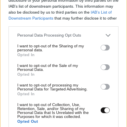
disclosure of your personal information by third parties on the
IAB’s list of downstream participants. This information may
also be disclosed by us to third parties on the
IAB’s List of
Downstream Participants
that may further disclose it to other
third parties.
Please note that this website/app uses one or more Google
Personal Data Processing Opt Outs
services and may gather and store information including but
not limited to your visit or usage behaviour. You may click to
I want to opt-out of the Sharing of my
personal data.
grant or deny consent to Google and its third-party tags to
Opted In
use your data for below specified purposes in below Google
consent section.
I want to opt-out of the Sale of my
Personal Data.
Opted In
I want to opt-out of processing my
Personal Data for Targeted Advertising.
Συναγερμός «Red Code»: Η Αττική στο…
Opted In
κόκκινο για εκδήλωση πυρκαγιάς –
Θερμοκρασίες-φωτιά και θυελλώδεις άνεμοι
I want to opt-out of Collection, Use,
Retention, Sale, and/or Sharing of my
Personal Data that Is Unrelated with the
Purposes for which it was collected.
Opted Out