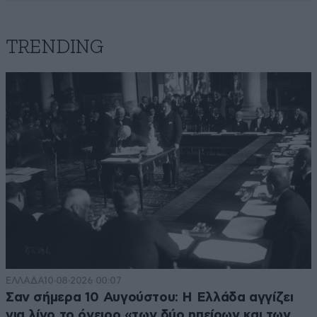
TRENDING
ΕΛΛΑΔΑ
10·08·2026 00:07
Σαν σήμερα 10 Αυγούστου: Η Ελλάδα αγγίζει
για λίγο το όνειρο «των δύο ηπείρων και των