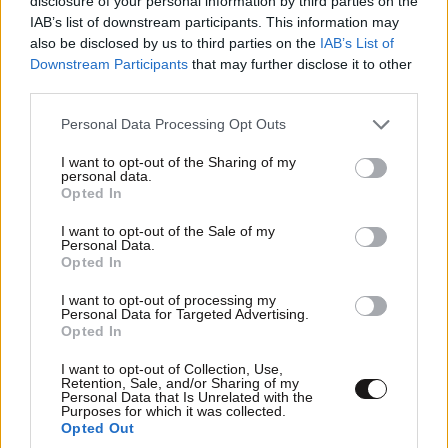
disclosure of your personal information by third parties on the
Απαντήστε
0
1
IAB’s list of downstream participants. This information may
also be disclosed by us to third parties on the
IAB’s List of
ΕΛΛΑΔΑ
1 ω. πριν
Downstream Participants
that may further disclose it to other
Ζευγάρι από τις ΗΠΑ που «υιοθέτησε» τον
third parties.
Αφγανό κατηγορούμενο για τη δολοφονία της
Γ.Χ
04·04·2024 00:20
Please note that this website/app uses one or more Google
Personal Data Processing Opt Outs
Ελίζαμπεθ Ρος: «Είμαστε συντετριμμένοι – Δεν
services and may gather and store information including but
Μη δουν ένα άνθρωπο να κάνει κάτι καλό να πέσουν
έδειξε ποτέ ότι ήταν ικανός για κάτι τέτοιο»
not limited to your visit or usage behaviour. You may click to
I want to opt-out of the Sharing of my
να τον φάνε. Όλα εδώ πληρώνονται. Καλή δύναμη π.
personal data.
grant or deny consent to Google and its third-party tags to
Opted In
Αντωνιε.
use your data for below specified purposes in below Google
consent section.
I want to opt-out of the Sale of my
Απαντήστε
0
0
Personal Data.
Opted In
I want to opt-out of processing my
Personal Data for Targeted Advertising.
Opted In
Μήπως;
03·04·2024 22:12
I want to opt-out of Collection, Use,
.. Λέμε μήπως επειδή είναι πολλά τα λεφτά;;;;;;
Retention, Sale, and/or Sharing of my
Personal Data that Is Unrelated with the
Purposes for which it was collected.
Απαντήστε
0
2
Opted Out