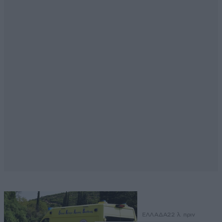
ΕΛΛΑΔΑ
22 λ. πριν