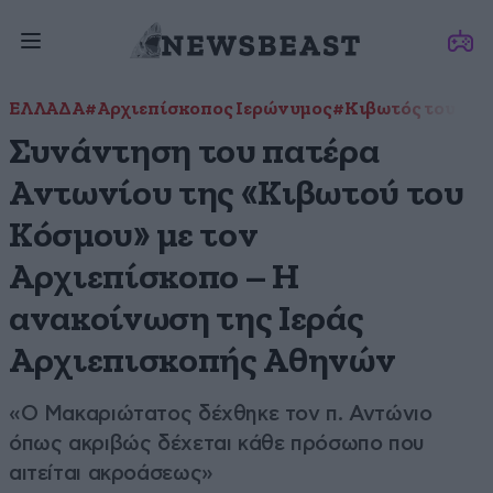
ΕΛΛΑΔΑ
#Αρχιεπίσκοπος Ιερώνυμος
#Κιβωτός του Κό
Συνάντηση του πατέρα
Αντωνίου της «Κιβωτού του
Κόσμου» με τον
Αρχιεπίσκοπο – Η
ανακοίνωση της Ιεράς
Αρχιεπισκοπής Αθηνών
«Ο Μακαριώτατος δέχθηκε τον π. Αντώνιο
όπως ακριβώς δέχεται κάθε πρόσωπο που
αιτείται ακροάσεως»