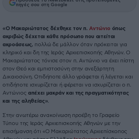
Πρόσθεσε το Newsbeast στις προτεινόμενες
πηγές σου στη Google
«Ο Μακαριώτατος δέχθηκε τον π.
Αντώνιο
όπως
ακριβώς δέχεται κάθε πρόσωπο που αιτείται
ακροάσεως,
πολλώ δε μάλλον όταν πρόκειται για
κληρικό και δη της Ιεράς Αρχιεπισκοπής Αθηνών. Ο
Μακαριώτατος τόνισε στον π. Αντώνιο να έχει πίστη
στον Θεό και εμπιστοσύνη στην ανεξάρτητη
Δικαιοσύνη. Οτιδήποτε άλλο γράφεται ή λέγεται και
οτιδήποτε ισχυρίζεται ή φέρεται να ισχυρίζεται ο π.
Αντώνιος
απέχει μακράν και της πραγματικότητας
και της αληθείας»
.
Στην ανωτέρω ανακοίνωση προέβη το Γραφείο
Τύπου της Ιεράς Αρχιεπισκοπής Αθηνών με την
επισήμανση ότι «O Μακαριώτατος Αρχιεπίσκοπος