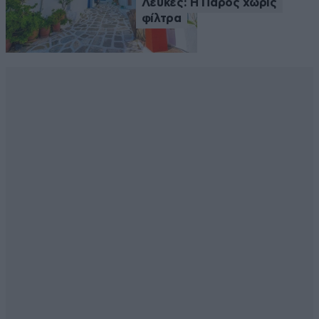
Λεύκες: Η Πάρος χωρίς
φίλτρα