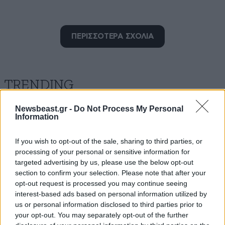
ΠΕΡΙΣΣΟΤΕΡΑ ΣΧΟΛΙΑ
Παπαζογλου Ευσταθιος
04·04·2024 12:57
Περί.ενω και ελπίζω. Η δικαιοσύνη να αποκαλύψει την
TRENDING
αλήθεια.και.με αυτή να. αποκατασταθεί η εμπιστοσύνη
των ανθρώπων που στήριξαν την προσπάθεια του
Newsbeast.gr -
Do Not Process My Personal
Information
πατρός Αντωνιου
If you wish to opt-out of the sale, sharing to third parties, or
Απαντήστε
0
0
processing of your personal or sensitive information for
targeted advertising by us, please use the below opt-out
section to confirm your selection. Please note that after your
opt-out request is processed you may continue seeing
Bk DN in
04·04·2024 12:32
interest-based ads based on personal information utilized by
us or personal information disclosed to third parties prior to
Βασιλική ..τσουτση
your opt-out. You may separately opt-out of the further