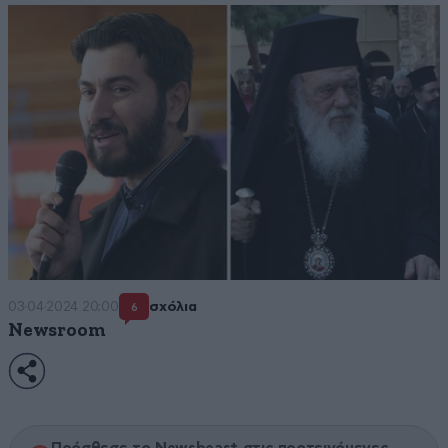
03·04·2024 20:00
σχόλια
6
Newsroom