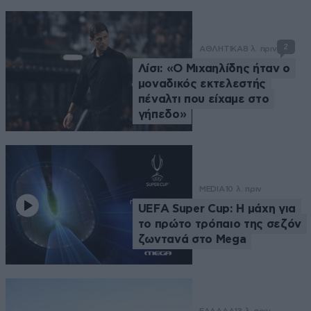
2
ΑΘΛΗΤΙΚΑ
8 λ. πριν
Λίσι: «Ο Μιχαηλίδης ήταν ο
μοναδικός εκτελεστής
πέναλτι που είχαμε στο
γήπεδο»
MEDIA
10 λ. πριν
UEFA Super Cup: Η μάχη για
το πρώτο τρόπαιο της σεζόν
ζωντανά στο Mega