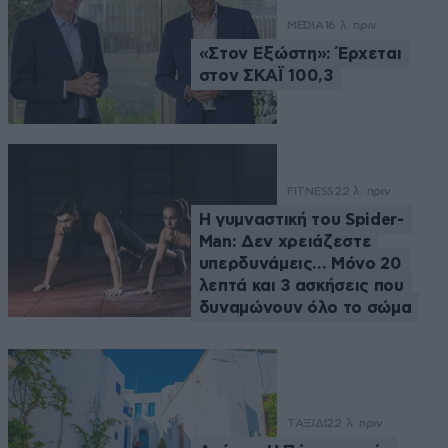
MEDIA
16 λ. πριν
«Στον Εξώστη»: Έρχεται
στον ΣΚΑΪ 100,3
FITNESS
22 λ. πριν
Η γυμναστική του Spider-
Man: Δεν χρειάζεστε
υπερδυνάμεις… Μόνο 20
λεπτά και 3 ασκήσεις που
δυναμώνουν όλο το σώμα
ΤΑΞΙΔΙ
22 λ. πριν